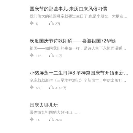
国庆节的那些事儿-来历由来风俗习惯
我们伟大的祖国母亲就要过生日了,也是小朋友、大朋友们最喜欢的“国庆小长假”或说“黄金周”还有说”国庆7天乐”的，说法真是不一而足。那么“国庆节”是怎么来的？自古以来国庆节怎么庆贺？新中国国庆节的来历，以及新中国国庆节的庆贺方式又有哪些呢？ ...
6
2万
欢度国庆节诗歌朗诵——喜迎祖国72华诞
祖国——如同我们的生命一样，是诗人笔下永恒而温暖的主题。在祖国72周年华诞来临之际，特创建这个诗歌朗诵专辑，诵读经典爱国篇章，和大家一起歌颂祖国，向国庆的献礼！祝愿伟大的祖国繁荣富强，祝愿大家国庆节快乐，度过平安快乐的黄金周假期！
116
11万
小猪屏蓬十二生肖神8 羊神篇国庆节开始更新啦！
晓东叔叔新作《三星堆神游记》全新面世！中信出版社出版！京东当当淘宝均有售！点蓝色字收听——《小猪屏蓬爆笑日记2024》《小猪屏蓬爆笑日记2》《小猪屏蓬爆笑日记1》让你笑得喘不上气！《我进故宫当富翁——小猪屏蓬故宫财商笔记》教你成为大富翁！《小...
550
314.6万
国庆去哪儿玩
带你游览祖国的大好河山……
14
2687