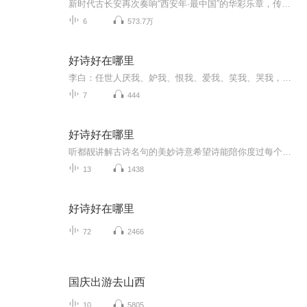
新时代古长安再次奏响“西安年·最中国”的华彩乐章，传统与时尚并存，古典与现代融合，在长安，梦幻绚丽、活力动感，以灯为媒，璀璨明亮。灯光点缀着夜色下的长安，更照亮了2019最中国的西安年。
6
573.7万
好诗好在哪里
李白：任世人厌我、妒我、恨我、爱我、笑我、哭我，我只当风曾来过。那个扶摇直上九万里的大鹏飞至半空跌落，是因为没有力气吗？它激起的风还能传承万世呢，终究是这天地小啊！孔子曾为死去的麒麟哭泣，这大鹏呢，谁会为他哭一场？李白的诗，磅礴大气与清...
7
444
好诗好在哪里
听都靓讲解古诗名句的美妙诗意希望诗能陪你度过每个平凡又美丽的日子，明月常照有心人！
13
1438
好诗好在哪里
72
2466
国庆出游去山西
10
5805