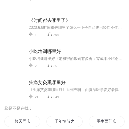
《时间都去哪里了》
2020.6.9时间都去哪里了怎么一下子自己也已经挡不住的白发还有爬上来的满脸皱纹不再年轻虽然不再年轻 但还是可以寻找青春可以寻找些精彩些找点时间陪陪老人找机会陪陪孩子多陪陪爱人和自己祝福群里伙伴都能看到时间都去哪里了祝福大家充实每一天
1
304
小吃培训哪里好
小吃培训哪里好《老祖宗的饭碗有多香：零成本小吃创业指南》 前两天刷到条热搜，月薪三万不如街边卖烤肠，点开一看乐了——北京国贸白领下班支摊，日流水轻松破千。评论区都在问："小吃培训哪里好？"作为把《本草纲目》当睡前读物的养生党，今天就跟各...
2
35
头痛艾灸熏哪里好
《头痛艾灸熏哪里好》系列专辑，由资深医学爱好者撰写，结合中医西医知识，详细解析头痛艾灸穴位。涵盖常见头痛类型，提供科学有效的艾灸方案。轻松学习，快速缓解头痛困扰，让你告别头痛，享受健康生活！幽默语言，轻松阅读，一扫头痛阴霾！
21
649
您是不是在找：
普天同庆
千年情节之三生三世
重生西门庆