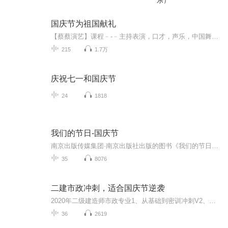
乐）
国庆节为祖国献礼
【蔡蔡演艺】课程﹣-﹣主持表演，口才，声乐，中国舞，民族舞。独特的小舞台，专业的录音棚，每一位同学都能成为优秀的小明星。独特的教学模式，轻松上课，快乐学习！知名主持人，舞蹈家，高级教师任职授课！江南总校：河沟街42号三楼 18545856430江北分校...
215
1.7万
庆祝七一和国庆节
24
1818
我们的节日-国庆节
南京出版传媒集团·南京出版社出版的图书《我们的节日》通过对中国节日文化和节日意义进行深度的挖掘，面向青少年群体构建独具特色的栏目内容，以此丰富春节、元宵节、清明节、端午节、七夕节、中秋节、重阳节等传统节日；六一节、教师节、国庆节等新兴节日的文化内涵和表现形式。促进青少年形成新的节日习俗，提升节日仪式感、认同感。音频作品由金陵朗读者联盟志愿者朗诵，南京音像出版社、金陵图书馆联合制作。
35
8076
二建市政冲刺，适合国庆节逆袭
2020年二级建造师市政专业1、从基础到密训冲刺V2、从精华课程到超压密押V3、0基础同步更新v4、持续更新到2020年考试V5、只要你跟着学让你一次稳拿证V6、渠道超压压题，超压三页纸等独家绝密压题!
36
2619