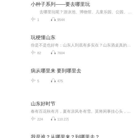
小种子系列——要去哪里玩
去哪里玩呢？游泳池、博物馆、儿童乐园、公园、快餐店、图书馆都是小朋友常去的公共场所。不过，公共场所应该遵守规则和礼仪，还应该注意安全问题，如果有不恰当的行为出现，那会发生什么事呢？ 这是一本【翻翻书】，书中的公共场所都用小朋友喜欢的大场景来体现，大场景中有很多可以揭开的小卡片，卡片的正面多是一些不恰当的行为，鼓励孩子自己发现问题，然后揭开卡片，找出答案。 这本书意在提醒宝宝多多注意自己的行为，既是一本教宝宝懂得文明...
1
9544
玩梗懂山东
你是不是也好奇：山东人到底有多实在？山东酒桌真的那么吓人吗？ 这张专辑，不装、不吹、不尬聊，用最幽默、最扎心、最真实的口播，带你吃透山东方言、风俗、美食、性格、山海与烟火。 从80后童年回忆，到山东台魔性广告；从女人不上桌的老黄历，到如今山...
82
7604
病从哪里来 要到哪里去
5
475
山东好时节
春有百花秋有月，夏有凉风冬有雪。莫将闲事挂心头，便是人间好时节。看着《三生三世》的十里桃林，漫山遍野的灼灼芳华，也盼着赏山东美景的好时节到来！从万世师表的孔孟故里，巍峨大气的山川之巅，到婀娜多姿的海边之城，如梦如幻的蓬莱仙境，山东的美景...
224
110.2万
我是谁？从哪里来？到哪里去？