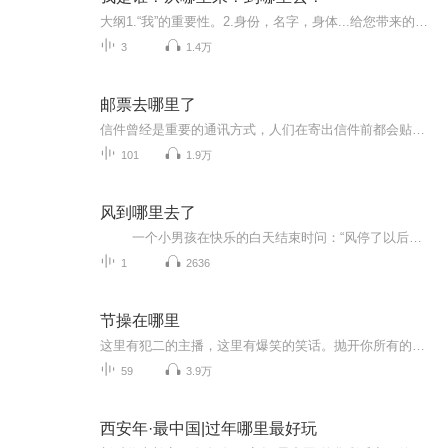
大纲1.“我”的重要性。2.身份，名字，身体...给您带来的苦恼。3.是谁在主宰着您?4.老子、伟人、古希腊阿罗神庙、蒙田、所罗门、顺治…如何认识“我”。5.名利身（假我）的危害!6.认识“我”的好处，阳明先生，佛陀，六祖给您答案。7.修行方向，开悟后的状...
3
1.4万
邮票去哪里了
信件曾经是重要的通讯方式，人们在寄出信件前都会贴上邮票。本书介绍了邮票的“出生”和“身份”、邮票的形态和设计、邮票的印刷和制作、形形色色的邮票、邮票都去哪儿了等五部分内容。
101
1.9万
风到哪里去了
一个小男孩在快乐的白天结束时问：“风停了以后，它到哪里去了呢？”他妈妈向他解释风没有停，只是吹到别的地方去了，让那里的树跳舞。 然后，她循序渐进地告诉孩子世上物质不灭的道理，只是在另一个地方，或者以另一种形式开始。雨回到了云里，生成新的雨；波浪退回到大海里，成为新的波浪；白天与黑夜循环往复，晚上给小男孩带来了黑暗，星星，让他如梦。 作者和绘图者以抒情的文字和丰富多彩的插图完成了一次美丽的对万物循环链的礼赞！
1
2636
节操在哪里
这里有犯二的主播，这里有爆笑的笑话。抛开你所有的烦恼，把心情租借给我，让我带你走上一条无节操的不归路吧！
59
3.9万
西安年·最中国|过年哪里最好玩