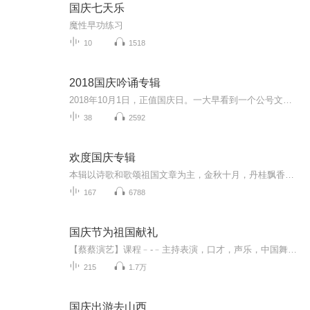
国庆七天乐
魔性早功练习
10
1518
2018国庆吟诵专辑
2018年10月1日，正值国庆日。一大早看到一个公号文章，正是文天祥的《己卯十月一日至燕越五日罹狴犴有感而赋》。当然，彼十一非当今的十一。不过数字的巧合还是让人感触，今天拿来读一读，体味一番历史英杰的民族情怀，恰也当时。 根据诗题来看，这组诗是写于十月一日至十月五日之间，是文天祥被俘之后所作，这些诗作不仅有凛凛正气，更也能看的到他百端交集的复杂情感。另一首于右任先生的《望大陆》，微信公号有称《望乡》，一句“山之上国之殇”荡气回肠，一并兴起拿来读了一读。仓促间多有瑕疵...
38
2592
欢度国庆专辑
本辑以诗歌和歌颂祖国文章为主，金秋十月，丹桂飘香，在这个充满丰收喜悦的季节里，我们满怀激动和自豪，迎来了中华人民共和国76周年华诞。这不仅是一个庄重的纪念日，更是全体中华儿女共同欢庆的盛大的节日，承载着深厚的民族情感和历史意义.
167
6788
国庆节为祖国献礼
【蔡蔡演艺】课程﹣-﹣主持表演，口才，声乐，中国舞，民族舞。独特的小舞台，专业的录音棚，每一位同学都能成为优秀的小明星。独特的教学模式，轻松上课，快乐学习！知名主持人，舞蹈家，高级教师任职授课！江南总校：河沟街42号三楼 18545856430江北分校...
215
1.7万
国庆出游去山西