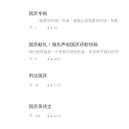
国庆专辑
《我爱你中国》作者：凝嫣心语我爱你中国！我爱你春天蓬勃的秧苗；我爱你秋日金黄的硕果。我爱你中国！我爱你青松气质，我爱你红梅品格！我爱你家乡的甜蔗好像乳汁滋润着我的心窝。我爱你中国，我要把最美的歌儿献给你，我的母亲我的祖国。我爱你中国，我爱...
1
78
国庆献礼！领先声创国庆诗歌特辑
我们的民族是一个坚韧不拔的民族，历史给予我们的苦难都变成了闪着金光的勋章！我们的国家是一个龙腾虎跃的国家，那条巨龙正以不可阻挡之势崛起于神奇的东方！------------------------------------------------值此祖国70周年华诞之际，领先声创以诗歌向祖国献礼！用我们的声音、用我们的热血、用我们的灵魂诵读经典爱国篇章，歌颂我们的祖国！永远繁荣富强！
8
6076
刑法国庆
26
1.7万
国庆美诗文
108
4173