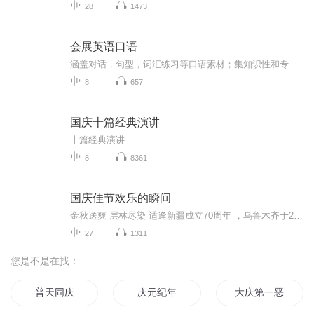
28
1473
会展英语口语
涵盖对话，句型，词汇练习等口语素材；集知识性和专业性为一体。
8
657
国庆十篇经典演讲
十篇经典演讲
8
8361
国庆佳节欢乐的瞬间
金秋送爽 层林尽染 适逢新疆成立70周年 ，乌鲁木齐于2025年9月23日迎来党中央和习大大带领的慰问团。新疆各族群众欢欣鼓舞，热烈欢迎。
27
1311
您是不是在找：
普天同庆
庆元纪年
大庆第一恶