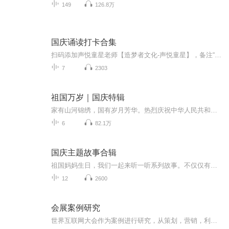
149
126.8万
国庆诵读打卡合集
扫码添加声悦童星老师【造梦者文化-声悦童星】，备注“诵读打卡”报名，已添加好友的，直接发送“诵读打卡”报名，报名成功后进入社群。
7
2303
祖国万岁｜国庆特辑
家有山河锦绣，国有岁月芳华。热烈庆祝中华人民共和国成立73周年！
6
82.1万
国庆主题故事合辑
祖国妈妈生日，我们一起来听一听系列故事。不仅仅有《我的祖国》，还有红军故事，也有关于战争的故事，让大家体会到和平年代的不易。
12
2600
会展案例研究
世界互联网大会作为案例进行研究，从策划，营销，利益相关方，公关与宣传，管理，成果扩散等方面进行剖析与研究。