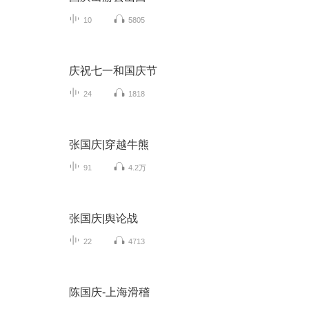
10
5805
庆祝七一和国庆节
24
1818
张国庆|穿越牛熊
91
4.2万
张国庆|舆论战
22
4713
陈国庆-上海滑稽