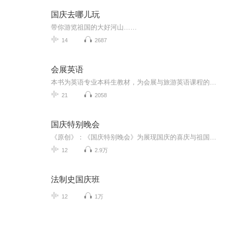
国庆去哪儿玩
带你游览祖国的大好河山……
14
2687
会展英语
本书为英语专业本科生教材，为会展与旅游英语课程的指定教材。
21
2058
国庆特别晚会
《原创》：《国庆特别晚会》为展现国庆的喜庆与祖国的深情我将以具体的场景切入从清晨升旗的庄严到街头巷尾的欢庆到历史与当下的交融，用优美的笔触传递对祖国的热爱与自豪！用诗歌和情感美文形式，歌颂祖国的繁荣富强，祝人民幸福安康！
12
2.9万
法制史国庆班
12
1万