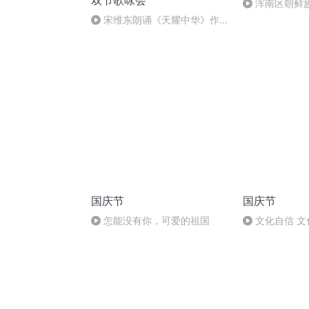
双节歌咏会
浑南区朝鲜族
多永
宋维东朗诵《天耀中华》作
者：碑林路人
国庆节
国庆节
怎能没有你，可爱的祖国
文化自信 文