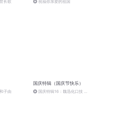
世长歌
祝福你亲爱的祖国
国庆特辑（国庆节快乐）
和子由
国庆特辑16：魏迅化口技 二
胡 东方红+一般唱法和原生态