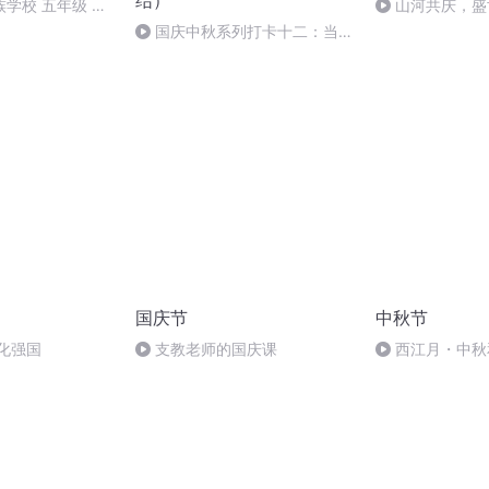
结）
学校 五年级 孙
山河共庆，盛
国庆中秋系列打卡十二：当阳
桥
国庆节
中秋节
化强国
支教老师的国庆课
西江月・中秋