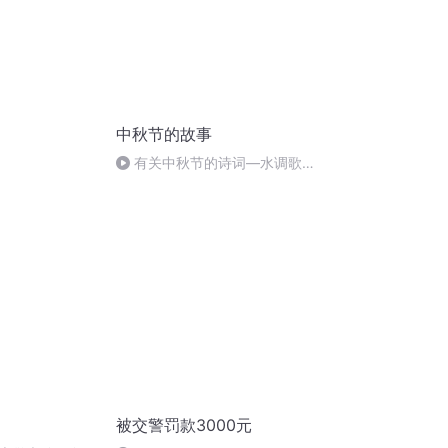
中秋节的故事
有关中秋节的诗词―水调歌
头.明月几时有
被交警罚款3000元