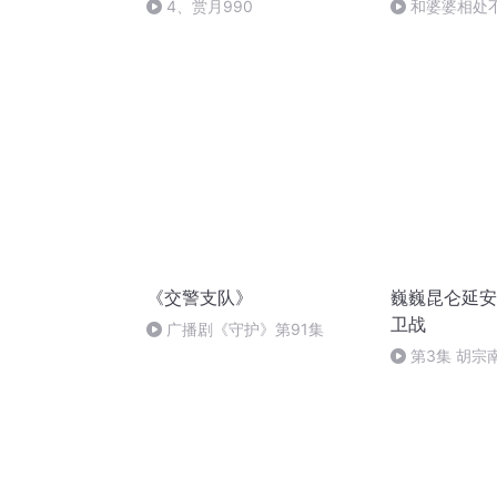
4、赏月990
和婆婆相处
阴阳怪气
《交警支队》
巍巍昆仑延安
卫战
广播剧《守护》第91集
第3集 胡宗
机坦克围攻延
人马的毛主席