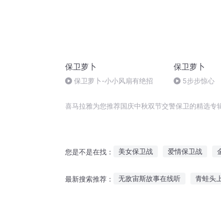
保卫萝卜
保卫萝卜
保卫萝卜-小小风扇有绝招
5步步惊心
喜马拉雅为您推荐国庆中秋双节交警保卫的精选专
美女保卫战
爱情保卫战
您是不是在找：
保卫女神大人
地球保卫者
无敌宙斯故事在线听
青蛙头
最新搜索推荐：
时空保卫战
星际保卫战
讲故事听故事书好吗英语
老