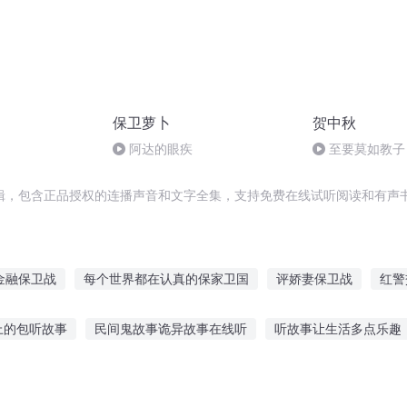
保卫萝卜
贺中秋
阿达的眼疾
至要莫如教子
规家训
辑，包含正品授权的连播声音和文字全集，支持免费在线试听阅读和有声书
金融保卫战
每个世界都在认真的保家卫国
评娇妻保卫战
红警
保卫地球之战
太阳系保卫战
曾今的警卫员
快穿之女王保卫
上的包听故事
民间鬼故事诡异故事在线听
听故事让生活多点乐趣
原始保卫战
超级交警
鼠故事粤语免费听
咒怨恐怖故事在线听
推荐神仙软件可以听故事