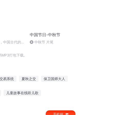
中国节日-中秋节
，中国古代的家
中秋节 片尾
MP3打包下载。
交易系统
夏秋之交
保卫国师大人
战
保卫自由
星际保卫者
儿童故事在线听儿歌
孩子听故事不敢打扰
手机端