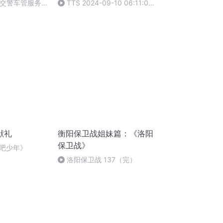
州交警车管服务
TTS 2024-09-10 06:11:06
公时间
你知道这个是机动车主责吗？
献礼
衡阳保卫战姐妹篇：《洛阳
保卫战》
吧少年》
洛阳保卫战 137（完）