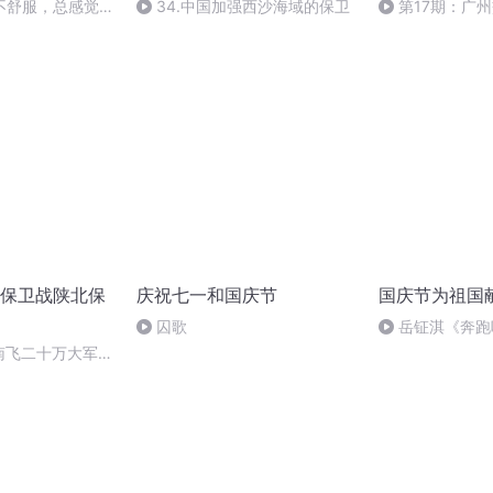
不舒服，总感觉她
34.中国加强西沙海域的保卫
第17期：广
窗口延长暂停办
保卫战陕北保
庆祝七一和国庆节
国庆节为祖国
囚歌
岳钲淇《奔跑
南飞二十万大军携
安，身边只有三万
淡定自若