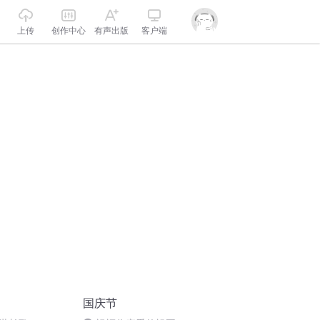
上传
创作中心
有声出版
客户端
国庆节