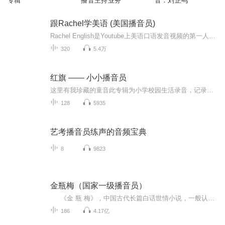
专辑
播音主持业务
音：刘芷鸣
跟Rachel学美语 (美国播音员)
Rachel English是Youtube上美语口语发音视频的第一人，现在的订阅量快到400万了。在中国也圈粉无数，是最知名的英语发音教学自媒体之一。Rachel老师是美国播音员出身，有着地道的美式发音及夸张的嘴型，让学习者比较容易模仿。更难能可贵的是Rachel老师非...
320
5.4万
红旗 —— 小小播音员
这里有我珍藏的童音此专辑为小学校园生活录音，记录活动课堂、大课间时孩子们的声音，没在录音棚里录制、没有用声卡、还有一些环境音·····
128
5935
艺考播音员练声的音频宝典
8
9823
金瓶梅（国家一级播音员）
《金 瓶 梅》，中国古代长篇白话世情小说，一般认为是中国第一部文人独立创作的章回体长篇小说。其成书时间约在明朝隆庆至万历年间，作者署名兰陵笑笑生。 本部作品是 又一部独立录制的古典文学名著，本小说分为三部分： 大家收听时可...
186
4.17亿