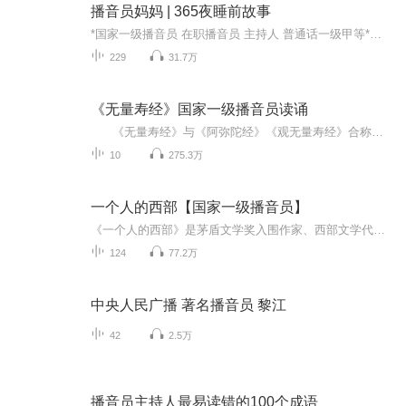
播音员妈妈 | 365夜睡前故事
*国家一级播音员 在职播音员 主持人 普通话一级甲等*精选绘本故事 妈妈的声音 陪孩子们甜甜入睡…… *丰富音效 生动讲述 每日更新 欢迎订阅*公众号：播音员养娃记 欢迎关注
229
31.7万
《无量寿经》国家一级播音员读诵
《无量寿经》与《阿弥陀经》《观无量寿经》合称净土三经。 《无量寿经》译本现在存于世间的有五种。魏译康僧铠版本是四十八愿最广的，却并未包括最主要的两愿：“国无妇女”，“莲华化生”。夏莲居版本被认为是最全的，故先选择此版本与大家分享。日后若时间允许再来分享康僧铠版本。随喜诸位听经...
10
275.3万
一个人的西部【国家一级播音员】
《一个人的西部》是茅盾文学奖入围作家、西部文学代表作家雪漠关于西部故乡的自传体长篇散文，全书四十五万字，以西部偏僻农村一个文学青年的成长史和人生奋斗为线索，讲述发生于上世纪60年代到世纪末的西部往事，将西部的土地气息、民间传说、民间文化、人情世态和贫瘠土地上的梦想、追寻及人生感悟融为一体，呈现了一个博大、刚毅、丰厚、神秘的西部，一个梦想始终照耀着荒原的西部。书中，雪漠以质朴的文字回忆了自己在文学梦的召唤下，通过战胜自己、升华心灵来改造命运的追梦人生，并以真诚泣血的人生感悟，破解土地、文化与个人命运的关系密码，传递西部传统文化里重灵魂、轻物质，重人格、轻名利，重利他、轻利己、重信仰、轻世俗的世界观、人生观、价值观，在时下流行的都市功利文化之外，为我们提供了另一种活法，另一条成功之路。
124
77.2万
中央人民广播 著名播音员 黎江
42
2.5万
播音员主持人最易读错的100个成语