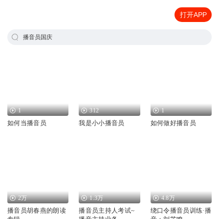
打开APP
播音员国庆
1
312
1
如何当播音员
我是小小播音员
如何做好播音员
2万
1.3万
4.8万
播音员胡春燕的朗读
播音员主持人考试~
绕口令播音员训练·播