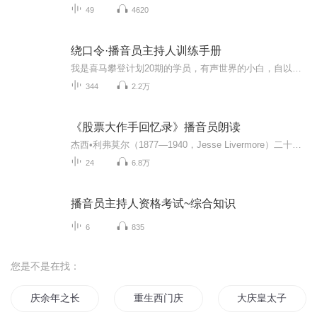
49
4620
绕口令·播音员主持人训练手册
我是喜马攀登计划20期的学员，有声世界的小白，自以为普通话标准，音质不差。参加训练后，才不断发现普通话个别发音问题、气息问题、声音的表现力问题等等…此专辑是本人立下的flag，无论喜马这条路通向何方，我一定能够成为更优秀的自己。
344
2.2万
《股票大作手回忆录》播音员朗读
杰西•利弗莫尔（1877—1940，Jesse Livermore）二十世纪最著名的操盘手之一，“美国最伟大的股票投机客”，很少有人能像他那样迅速地集聚财富又迅速地失去财富，破产之后又再东山再起，他最辉煌的顶峰时期是1929年美国股市大崩盘，他因做空而获利一亿美元...
24
6.8万
播音员主持人资格考试~综合知识
6
835
您是不是在找：
庆余年之长歌行
重生西门庆
大庆皇太子