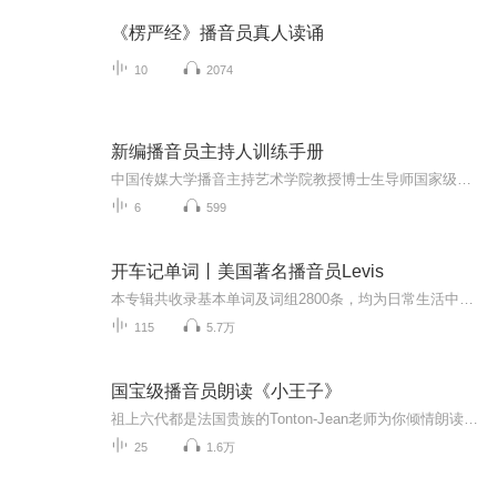
《楞严经》播音员真人读诵
10
2074
新编播音员主持人训练手册
中国传媒大学播音主持艺术学院教授博士生导师国家级教学名师 张颂
6
599
开车记单词丨美国著名播音员Levis
本专辑共收录基本单词及词组2800条，均为日常生活中出现频率最高的英语词汇，是英语学习者最需要掌握的基本词汇。为了提高朋友们的学习效果，每个单词按以下顺序朗读：第一遍是中文，第二遍是英文，接下来读单词的字母拼写，然后再读一遍英文，最后一遍英...
115
5.7万
国宝级播音员朗读《小王子》
祖上六代都是法国贵族的Tonton-Jean老师为你倾情朗读《小王子》原著。
25
1.6万