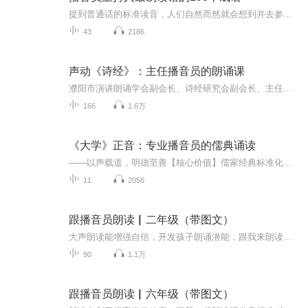
提到普通话的标准读音，人们自然而然就会想到并去参照播音员主持人的读音。 然而在近年来的调查中发现，在播音员主持人的大量播音主持实践中，在电视新闻字幕中，时常也会有不少语言文字的差错出现。经过研究这些差错都有一定的规律。可循看似数量偏多，但...
43
2186
声动《诗经》：主任播音员的朗诵课
濮阳市演讲朗诵学会副会长、诗经研究会副会长、主任播音员解瑞民以专业声音艺术致敬经典。本专辑严格遵循《诗经》文学特质，运用现代朗诵技法，精准把握"风雅颂"不同体裁的朗诵风格。通过专业的声音塑造，既呈现经典的文学意境，又展现汉语音韵之美，为听...
166
1.6万
《大学》正音：专业播音员的儒典诵读
——以声载道，明德至善【核心价值】儒家经典标准化诵读范本传统文化教育有声教材礼仪场合专业声音素材国学爱好者修身指南"让‘明明德’的教诲，化作耳畔清越的钟声。"
11
2056
跟播音员朗读▏二年级（带图文）
大声朗读能增强自信，开发孩子朗诵潜能，跟我来朗读吧！...
90
1.1万
跟播音员朗读▏六年级（带图文）