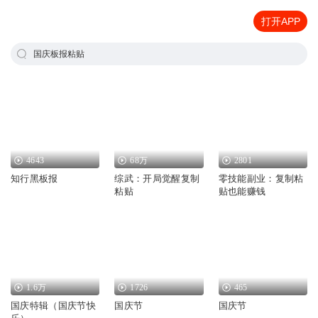
打开APP
国庆板报粘贴
4643
68万
2801
知行黑板报
综武：开局觉醒复制
零技能副业：复制粘
粘贴
贴也能赚钱
1.6万
1726
465
国庆特辑（国庆节快
国庆节
国庆节