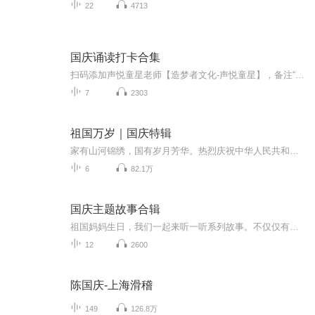
22
4713
国庆诵读打卡合集
扫码添加声悦童星老师【造梦者文化-声悦童星】，备注“诵读打卡”报名，已添加好友的，直接发送“诵读打卡”报名，报名成功后进入社群。
7
2303
祖国万岁｜国庆特辑
家有山河锦绣，国有岁月芳华。热烈庆祝中华人民共和国成立73周年！
6
82.1万
国庆主题故事合辑
祖国妈妈生日，我们一起来听一听系列故事。不仅仅有《我的祖国》，还有红军故事，也有关于战争的故事，让大家体会到和平年代的不易。
12
2600
陈国庆-上海滑稽
149
126.8万