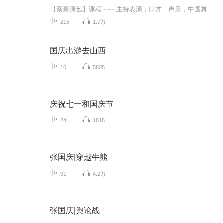
【蔡蔡演艺】课程﹣-﹣主持表演，口才，声乐，中国舞，民族舞。独特的小舞台，专业的录音棚，每一位同学都能成为优秀的小明星。独特的教学模式，轻松上课，快乐学习！知名主持人，舞蹈家，高级教师任职授课！江南总校：河沟街42号三楼 18545856430江北分校...
215
1.7万
国庆出游去山西
10
5805
庆祝七一和国庆节
24
1818
张国庆|穿越牛熊
91
4.2万
张国庆|舆论战