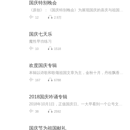
国庆特别晚会
《原创》：《国庆特别晚会》为展现国庆的喜庆与祖国的深情我将以具体的场景切入从清晨升旗的庄严到街头巷尾的欢庆到历史与当下的交融，用优美的笔触传递对祖国的热爱与自豪！用诗歌和情感美文形式，歌颂祖国的繁荣富强，祝人民幸福安康！
12
2.9万
国庆七天乐
魔性早功练习
10
1518
欢度国庆专辑
本辑以诗歌和歌颂祖国文章为主，金秋十月，丹桂飘香，在这个充满丰收喜悦的季节里，我们满怀激动和自豪，迎来了中华人民共和国76周年华诞。这不仅是一个庄重的纪念日，更是全体中华儿女共同欢庆的盛大的节日，承载着深厚的民族情感和历史意义.
167
6788
2018国庆吟诵专辑
2018年10月1日，正值国庆日。一大早看到一个公号文章，正是文天祥的《己卯十月一日至燕越五日罹狴犴有感而赋》。当然，彼十一非当今的十一。不过数字的巧合还是让人感触，今天拿来读一读，体味一番历史英杰的民族情怀，恰也当时。 根据诗题来看，这组诗是写于十月一日至十月五日之间，是文天祥被俘之后所作，这些诗作不仅有凛凛正气，更也能看的到他百端交集的复杂情感。另一首于右任先生的《望大陆》，微信公号有称《望乡》，一句“山之上国之殇”荡气回肠，一并兴起拿来读了一读。仓促间多有瑕疵...
38
2592
国庆节为祖国献礼