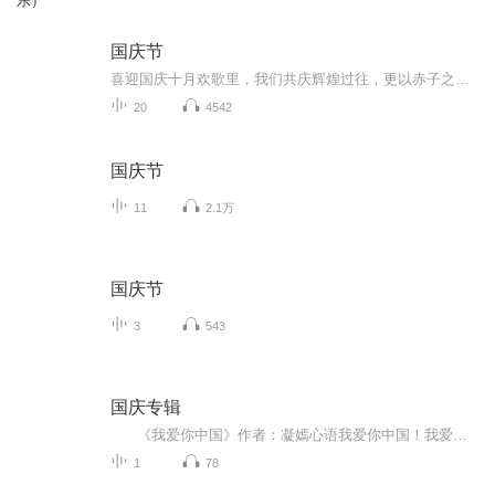
乐）
国庆节
喜迎国庆十月欢歌里，我们共庆辉煌过往，更以赤子之心，向未来书写滚烫的誓言——这盛世，值得我们以热爱相拥。
20
4542
国庆节
11
2.1万
国庆节
3
543
国庆专辑
《我爱你中国》作者：凝嫣心语我爱你中国！我爱你春天蓬勃的秧苗；我爱你秋日金黄的硕果。我爱你中国！我爱你青松气质，我爱你红梅品格！我爱你家乡的甜蔗好像乳汁滋润着我的心窝。我爱你中国，我要把最美的歌儿献给你，我的母亲我的祖国。我爱你中国，我爱...
1
78