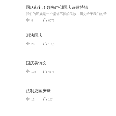
国庆献礼！领先声创国庆诗歌特辑
我们的民族是一个坚韧不拔的民族，历史给予我们的苦难都变成了闪着金光的勋章！我们的国家是一个龙腾虎跃的国家，那条巨龙正以不可阻挡之势崛起于神奇的东方！------------------------------------------------值此祖国70周年华诞之际，领先声创以诗歌向祖国献礼！用我们的声音、用我们的热血、用我们的灵魂诵读经典爱国篇章，歌颂我们的祖国！永远繁荣富强！
8
6076
刑法国庆
26
1.7万
国庆美诗文
108
4173
法制史国庆班
12
1万