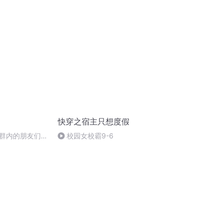
快穿之宿主只想度假
群内的朋友们新
校园女校霸9-6