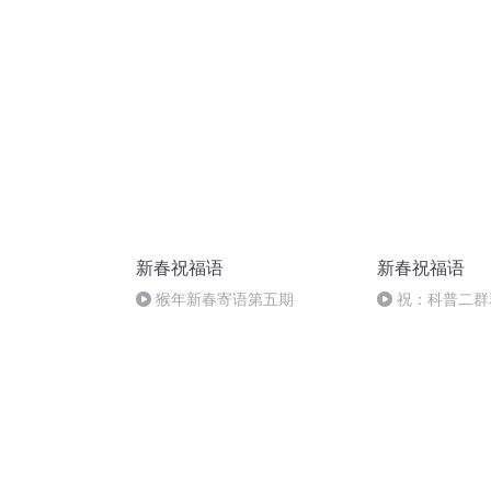
新春祝福语
新春祝福语
猴年新春寄语第五期
祝：科普二群
春快乐！