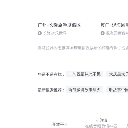
广州-长隆旅游度假区
厦门-观海园
长隆欢乐世界
观海园度假
喜马拉雅为您推荐国庆度假祝福语的精选专辑，包
一句祝福从此不见
大庆皇太
您是不是在找：
魂界之灵的祝福
为我重来一
听凯叔讲故事除夕
听故事中
最新搜索推荐：
给异界的王女献上祝福
我的
睡前听故事定时关机好吗
民
上帝的祝福
汽车大师故事在线听
兔子听
云剪辑
开放平台
在线音频剪辑神器