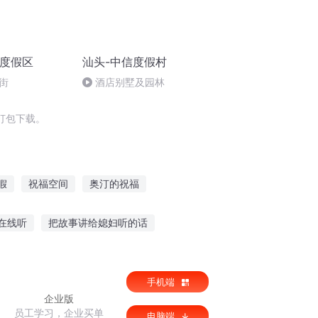
游度假区
汕头-中信度假村
街
酒店别墅及园林
打包下载。
假
祝福空间
奥汀的祝福
为美好人间献上祝福
过客的祝福
在线听
把故事讲给媳妇听的话
的修真献上祝福
为二次元世界献上祝福
生早起听故事
手机约会故事在线听
手机端
企业版
员工学习，企业买单
电脑端