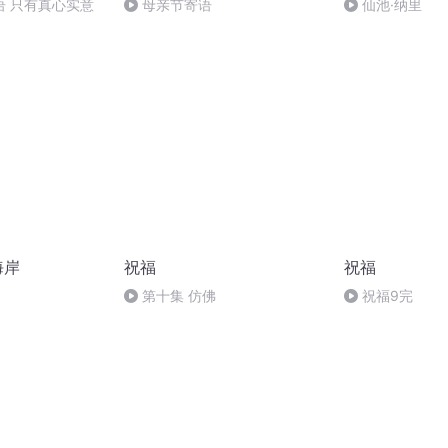
语 只有真心实意
母亲节寄语
仙池·纳里
海岸
祝福
祝福
第十集 仿佛
祝福9完