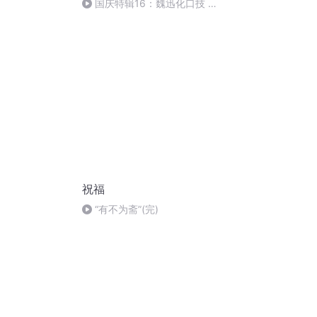
国庆特辑16：魏迅化口技 二
胡 东方红+一般唱法和原生态
祝福
“有不为斋”(完)