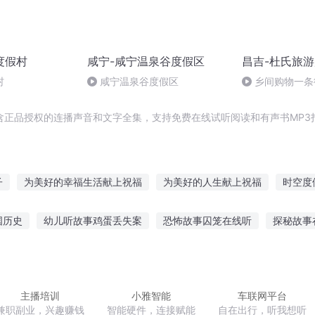
度假村
咸宁-咸宁温泉谷度假区
昌吉-杜氏旅
村
咸宁温泉谷度假区
乡间购物一条
含正品授权的连播声音和文字全集，支持免费在线试听阅读和有声书MP3
子
为美好的幸福生活献上祝福
为美好的人生献上祝福
时空度
次的青春物语献上祝福
为美好的里世界献上祝福
未被祝福的幸福
国历史
幼儿听故事鸡蛋丢失案
恐怖故事囚笼在线听
探秘故事
末世度假中心
为美好的异界送上我们的祝福
庆云传奇
为美好
族小故事讲给你听
说故事给女孩听的
中班可以听的故事
小学
长笛演奏的故事
老梁故事汇 哪里听
主播培训
小雅智能
车联网平台
兼职副业，兴趣赚钱
智能硬件，连接赋能
自在出行，听我想听