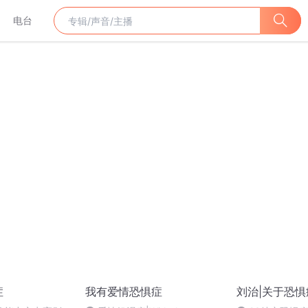
电台
症
我有爱情恐惧症
刘治|关于恐惧