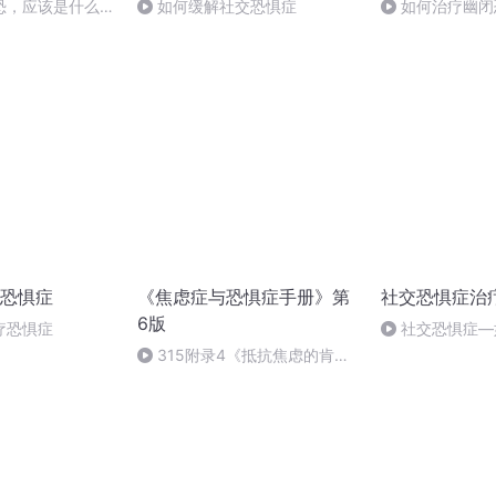
恐，应该是什么样
如何缓解社交恐惧症
如何治疗幽闭
恐惧症
《焦虑症与恐惧症手册》第
社交恐惧症治
6版
疗恐惧症
社交恐惧症—
失心
315附录4《抵抗焦虑的肯定
信念》(完)