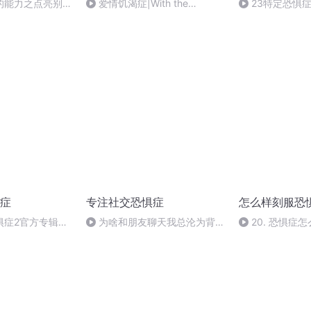
的能力之点亮别
爱情饥渴症|With the
23特定恐惧
别？有哪些方法？
aspiration for love|愛情饑渴癥
症
专注社交恐惧症
怎么样刻服恐
惧症2官方专辑更
为啥和朋友聊天我总沦为背景
20. 恐惧症
板
整心态面对？