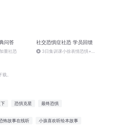
经典问答
社交恐惧症社恐 学员回馈
加重社恐
3日集训课小徐表情恐惧+被
视恐惧+异性恐惧3天超越
90%！
下载。
之下
恐惧克星
最终恐惧
恐惧之色
恐惧空间
神之恐惧
恐怖故事在线听
小孩喜欢听绘本故事
什么
藏族老人听的故事大全