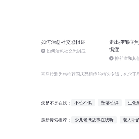
如何治愈社交恐惧症
走出抑郁症焦
惧症
如何治愈社交恐惧症
抑郁症和其
们，你是真心
喜马拉雅为您推荐国庆恐惧症的精选专辑，包含正
不恐不惧
坠落恐惧
生化
您是不是在找：
黑暗中的恐惧
深夜恐惧
少儿老鹰故事在线听
老人听
最新搜索推荐：
听兴安岭的故事
小学生总是