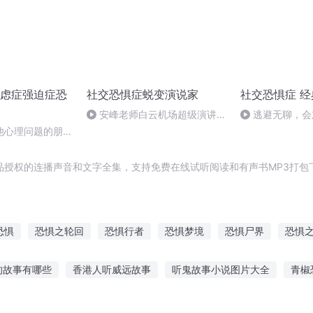
虑症强迫症恐
社交恐惧症蜕变演说家
社交恐惧症 
安峰老师白云机场超级演讲节
逃避无聊，会
选
他心理问题的朋友
想好吗？
品授权的连播声音和文字全集，支持免费在线试听阅读和有声书MP3打包
恐惧
恐惧之轮回
恐惧行者
恐惧梦境
恐惧尸界
恐惧
深海恐惧
恐惧来袭中
无名的恐惧
精灵恐惧症
恐惧乐园
的故事有哪些
香港人听威远故事
听鬼故事小说图片大全
青椒
听故事
小军听爷爷讲故事
儿童故事集在线听
小朋友听故事用