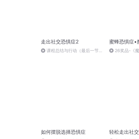
走出社交恐惧症2
蜜蜂恐惧症•
课程总结与行动（最后一节
26奖品-《
课）
如何摆脱选择恐惧症
轻松走出社交