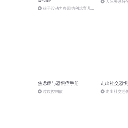
疑病症
人际关系好
人：如何点亮
孩子没动力多因功利式育儿，
为何功利式育儿难得功利，如何
破解？
焦虑症与恐惧症手册
走出社交恐惧
过度控制欲
走出社交恐
新！