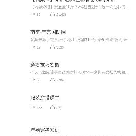
【内容介绍】想显瘦10斤？不减肥也行！这一次让我们跳出减肥老话题，从美学视角探索变瘦秘诀。个子不高？衣服不会搭？不懂色彩，搞不定搭配？羡慕别人时尚又魅力？来，听完此专辑，乙桐带着你摇身一变，成为那个令人羡慕的对象。此专辑是喜马拉雅授权，乙...
82
21.4万
南京-南京国防园
音频来源于链景旅行 地址 虎锯路87号 票价描述 暂无 开放时间 全天 乘车信息 暂无
12
3133
穿搭技巧答疑
个人形象应该是自己面对社会时的一张具有强烈风格和力量的名片，它充分展示了我们的优点与价值，也同时包含了我们的喜好、性格、经历，甚至自我批判。在这辑分享中，我们聊点有趣服装穿搭史，让我们一同学习成长，拥有随时成长的美好形象吧！ （更多色彩应用及服饰搭配课程和实践指导请关注微信公众账号 蒽祺时尚。穿搭抖音号：NSYY_0105，技巧展示抖音号：WWBB1124 留言或互动都有惊喜等你来！）
59
7704
服装穿搭课堂
153
2万
旗袍穿搭知识