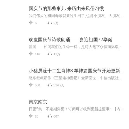
国庆节的那些事儿-来历由来风俗习惯
我们伟大的祖国母亲就要过生日了,也是小朋友、大朋友们最喜欢的“国庆小长假”或说“黄金周”还有说”国庆7天乐”的，说法真是不一而足。那么“国庆节”是怎么来的？自古以来国庆节怎么庆贺？新中国国庆节的来历，以及新中国国庆节的庆贺方式又有哪些呢？ ...
6
2万
欢度国庆节诗歌朗诵——喜迎祖国72华诞
祖国——如同我们的生命一样，是诗人笔下永恒而温暖的主题。在祖国72周年华诞来临之际，特创建这个诗歌朗诵专辑，诵读经典爱国篇章，和大家一起歌颂祖国，向国庆的献礼！祝愿伟大的祖国繁荣富强，祝愿大家国庆节快乐，度过平安快乐的黄金周假期！
116
11万
小猪屏蓬十二生肖神8 羊神篇国庆节开始更新啦！
晓东叔叔新作《三星堆神游记》全新面世！中信出版社出版！京东当当淘宝均有售！点蓝色字收听——《小猪屏蓬爆笑日记2024》《小猪屏蓬爆笑日记2》《小猪屏蓬爆笑日记1》让你笑得喘不上气！《我进故宫当富翁——小猪屏蓬故宫财商笔记》教你成为大富翁！《小...
550
314.9万
南京南京
日更5集，不定期爆更！订阅可以收到更新提醒哦~ 【内容简介】 1937年12月13日，日本侵略军占领南京。在华中派遣军司令官松井石根和第六师团长谷寿夫的指挥下，对中国军人和南京百姓进行长达六周的血腥大屠杀，共屠杀南京市民和放下了武器的中国官兵30...
20
607