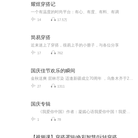
耀煜穿搭记
一个有温度的时尚平台：有心、有度、有料、有调
14
17.5万
简易穿搭
近来迷上了穿搭，很易上手的小册子，与各位分享
17
762
国庆佳节欢乐的瞬间
金秋送爽 层林尽染 适逢新疆成立70周年 ，乌鲁木齐于2025年9月23日迎来党中央和习大大带领的慰问团。新疆各族群众欢欣鼓舞，热烈欢迎。
27
1311
国庆专辑
《我爱你中国》作者：凝嫣心语我爱你中国！我爱你春天蓬勃的秧苗；我爱你秋日金黄的硕果。我爱你中国！我爱你青松气质，我爱你红梅品格！我爱你家乡的甜蔗好像乳汁滋润着我的心窝。我爱你中国，我要把最美的歌儿献给你，我的母亲我的祖国。我爱你中国，我爱...
1
78
【视频课】穿搭逻辑/色彩智慧/玩转穿搭