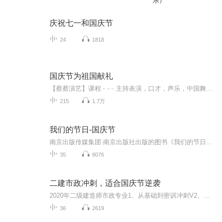
乐）
庆祝七一和国庆节
24
1818
国庆节为祖国献礼
【蔡蔡演艺】课程﹣-﹣主持表演，口才，声乐，中国舞，民族舞。独特的小舞台，专业的录音棚，每一位同学都能成为优秀的小明星。独特的教学模式，轻松上课，快乐学习！知名主持人，舞蹈家，高级教师任职授课！江南总校：河沟街42号三楼 18545856430江北分校...
215
1.7万
我们的节日-国庆节
南京出版传媒集团·南京出版社出版的图书《我们的节日》通过对中国节日文化和节日意义进行深度的挖掘，面向青少年群体构建独具特色的栏目内容，以此丰富春节、元宵节、清明节、端午节、七夕节、中秋节、重阳节等传统节日；六一节、教师节、国庆节等新兴节日的文化内涵和表现形式。促进青少年形成新的节日习俗，提升节日仪式感、认同感。音频作品由金陵朗读者联盟志愿者朗诵，南京音像出版社、金陵图书馆联合制作。
35
8076
二建市政冲刺，适合国庆节逆袭
2020年二级建造师市政专业1、从基础到密训冲刺V2、从精华课程到超压密押V3、0基础同步更新v4、持续更新到2020年考试V5、只要你跟着学让你一次稳拿证V6、渠道超压压题，超压三页纸等独家绝密压题!
36
2619