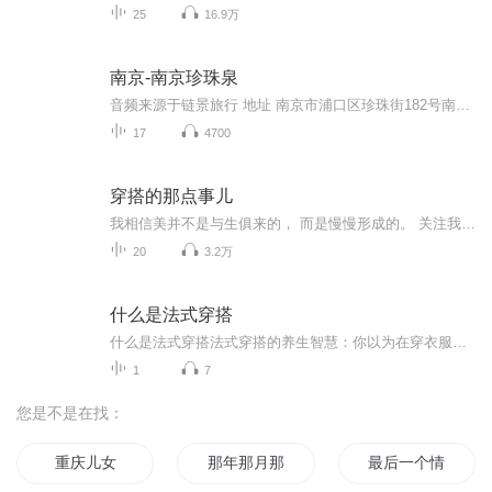
25
16.9万
南京-南京珍珠泉
音频来源于链景旅行 地址 南京市浦口区珍珠街182号南京珍珠泉风景区 票价描述 成人门票40元，6周岁以下（含6周岁）或身高1.4米以下（含1.4米）儿童、70周岁以上老年人、残疾人门票免费，6周岁（不含6周岁）至18周岁（含18周岁）未成年人、全日制大学本科及...
17
4700
穿搭的那点事儿
我相信美并不是与生俱来的， 而是慢慢形成的。 关注我， 在这365天里， 养成你的时尚思维。
20
3.2万
什么是法式穿搭
什么是法式穿搭法式穿搭的养生智慧：你以为在穿衣服，其实在调气血 每次刷到法国博主穿着条纹衫配牛仔裤的街拍，总有人留言"这不就是我奶的秋衣配劳动裤吗"。但奇怪的是，同样的基础款套在普通人身上就像赶早班地铁的打工人，换到巴黎街角就变成了慵懒...
1
7
您是不是在找：
重庆儿女
那年那月那时节
最后一个情人节