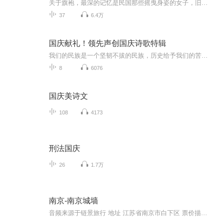
关于旗袍，最深的记忆是民国那些摇曳身姿的女子，旧上海不曾迷失的风情。在这里为大家分享旗袍穿搭知识，学习旗袍穿搭知识，做一位优雅的女子。
37
6.4万
国庆献礼！领先声创国庆诗歌特辑
我们的民族是一个坚韧不拔的民族，历史给予我们的苦难都变成了闪着金光的勋章！我们的国家是一个龙腾虎跃的国家，那条巨龙正以不可阻挡之势崛起于神奇的东方！------------------------------------------------值此祖国70周年华诞之际，领先声创以诗歌向祖国献礼！用我们的声音、用我们的热血、用我们的灵魂诵读经典爱国篇章，歌颂我们的祖国！永远繁荣富强！
8
6076
国庆美诗文
108
4173
刑法国庆
26
1.7万
南京-南京城墙
音频来源于链景旅行 地址 江苏省南京市白下区 票价描述 免费 开放时间 全天 乘车信息 暂无