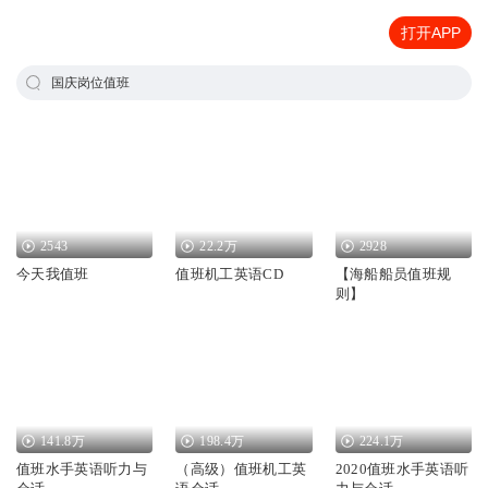
打开APP
国庆岗位值班
2543
22.2万
2928
今天我值班
值班机工英语CD
【海船船员值班规
则】
141.8万
198.4万
224.1万
值班水手英语听力与
（高级）值班机工英
2020值班水手英语听