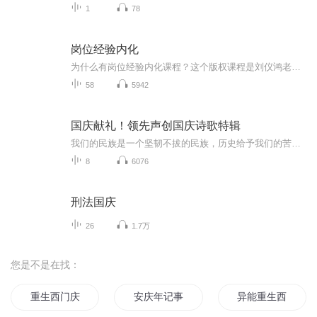
1
78
岗位经验内化
为什么有岗位经验内化课程？这个版权课程是刘仪鸿老师版权课程，2017年认证其版权课程，一直觉得这个课程非常好，因此也想分享给更多的人。什么是岗位经验内化呢？以经验型人才为对象 ；企业有3年以上工作经验的员工为对象萃取以往经验为标准 ；把过往工作上的经验进行梳理，萃取出来，形成组织经验外部转化-内部传承为过程 ；以课程为载体，通过授课形式进行内部传承转化优化体系-提升绩效为目的 ；最终做到优化组织体系，提升绩...
58
5942
国庆献礼！领先声创国庆诗歌特辑
我们的民族是一个坚韧不拔的民族，历史给予我们的苦难都变成了闪着金光的勋章！我们的国家是一个龙腾虎跃的国家，那条巨龙正以不可阻挡之势崛起于神奇的东方！------------------------------------------------值此祖国70周年华诞之际，领先声创以诗歌向祖国献礼！用我们的声音、用我们的热血、用我们的灵魂诵读经典爱国篇章，歌颂我们的祖国！永远繁荣富强！
8
6076
刑法国庆
26
1.7万
您是不是在找：
重生西门庆
安庆年记事
异能重生西门庆