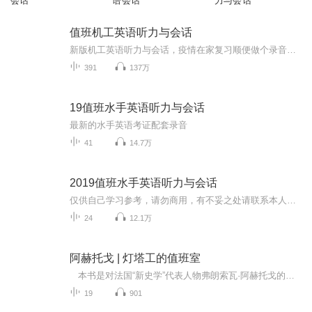
会话
语会话
力与会话
值班机工英语听力与会话
新版机工英语听力与会话，疫情在家复习顺便做个录音希望考必过与大家共勉
391
137万
19值班水手英语听力与会话
最新的水手英语考证配套录音
41
14.7万
2019值班水手英语听力与会话
仅供自己学习参考，请勿商用，有不妥之处请联系本人删除！
24
12.1万
阿赫托戈 | 灯塔工的值班室
本书是对法国“新史学”代表人物弗朗索瓦·阿赫托戈的采访实录。 阿赫托戈深受韦尔南、莱因哈特·科泽勒克、列维-斯特劳斯等历史学家和人类学家的影响，将历史人类学引入自己的研究。书中，阿赫托戈回忆了个人的经历，深入浅出地讨论了历史学家的定位、对时间和记忆的理解、对当下主义的判断、关于他者的思考，以及历史人类学在研究中的应用等。 在采访中，阿赫托戈还谈及对法国当代历史学家的品评，剖析了当代法国史学界的前沿问题，对时间和时间观念的流变、当代史、当下主义与...
19
901