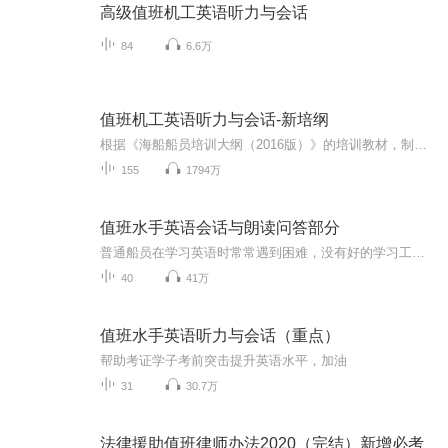
高级值班机工英语听力与会话
84
6.6万
值班机工英语听力与会话-新培纲
根据《海船船员培训大纲（2016版）》的培训教材，制作了英文加中文的录音，希望大家英汉结合、对照记忆，顺利通过考试，拿到适任证书！
155
1794万
值班水手英语会话与朗读问答部分
普通船员在学习英语时常常遇到困难，没有好的学习工具用来学习水手英语听力与会话，而英语对他们来说，也是最大的难题，好多人在英语面前不知所措，而喜马拉雅这个平台恰好提供了这个好的学习工具，船员朋友门边听边看字幕，直接打到考试的效果，经过长时间的训练，相信大家能够把英语考过去。
40
41万
值班水手英语听力与会话（重点）
帮助考证学子考前突击提升英语水平，加油
31
30.7万
法律援助值班律师办法2020（完结）新增必考