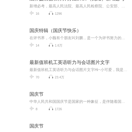
新增必考，最高人民法院、最高人民检察院、公安部、国家安全部、司法部制定《法律援助值班律师工作办法》，2020年8月20日施行。《关于开展法律援助值班律师工作的意见》同时废止。
16
1296
国庆特辑（国庆节快乐）
在评书界，小魏有个朋友叫刘鹏，是一个为评书努力的小伙子。在2021年国庆期间，他想弄个特辑，便烦劳我给他录个爱国题材的评书小段儿。这种事情，不是特殊情况，小魏一般不会拒绝，也就给其录了一个《鲁迅踢鬼》，等他传完，我再传到我的专辑里。另外，小...
14
1.6万
最新值班机工英语听力与会话图片文字
最新值班机工英语听力与会话图片文字Hi~小可爱，我是春风，满心欢喜，满眼是你，用心陪伴每一个真爱粉！茫茫喜马，与你有缘相遇，我不胜欢喜。我想在每一个你难熬的时刻陪伴你、在你独自疗伤的路上安抚你、在你内心浮躁的时刻宠爱你......真心希望我的用心...
70
23.4万
国庆节
中华人民共和国国庆节是国家的一种象征，是伴随着国家的出现而出现的。让我们用诗歌朗诵歌颂祖国的繁荣富强，国泰民安。
8
1726
国庆节