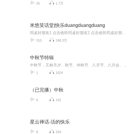
26
1.7万
米悠笑话堂|快乐duangduangduang
同桌好朋友1 点击收听同桌好朋友2 点击收听同桌好朋友3 点击收听同桌好朋友4 点击收听同桌好朋友5 点击收听同桌好朋友6点击收听同桌好朋友7点击收听米悠上学记一年级点这里可以收听哦米悠上学记二年级点这里可以收听哦
310
248.3万
中秋节特辑
中秋节，又称月夕、秋节、仲秋节、八月节、八月会、追月节、玩月节、拜月节、女儿节或团圆节，是流行于中国众多民族与汉字文化圈诸国的传统文化节日，时在农历八月十五；因其恰值三秋之半，故名，也有些地方将中秋节定在八月十六。[1-2] 中秋节始于唐朝...
1
1624
（已完播）中秋
6
142
星云禅话-活的快乐
8
334