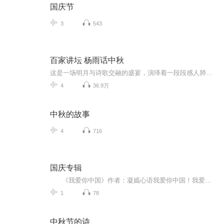
国庆节
3
543
百家讲坛 杨雨话中秋
这是一场明月与诗歌交融的盛宴，演绎着一段段感人肺腑的情感记忆，白居易、苏东坡、辛弃疾这一个个名垂千史的伟大诗人，都曾经写下过怎样冠绝古今的中秋佳作？听中南大学人文学院杨雨教授精彩讲述诗词里的中秋。
4
36.9万
中秋的故事
4
716
国庆专辑
《我爱你中国》作者：凝嫣心语我爱你中国！我爱你春天蓬勃的秧苗；我爱你秋日金黄的硕果。我爱你中国！我爱你青松气质，我爱你红梅品格！我爱你家乡的甜蔗好像乳汁滋润着我的心窝。我爱你中国，我要把最美的歌儿献给你，我的母亲我的祖国。我爱你中国，我爱...
1
78
中秋节的诗