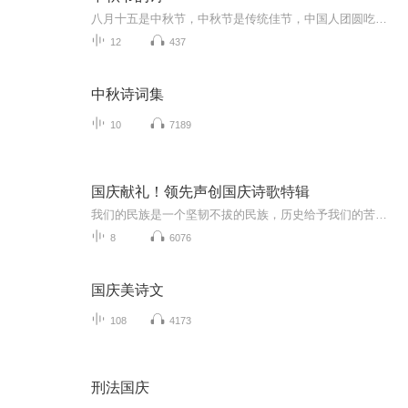
八月十五是中秋节，中秋节是传统佳节，中国人团圆吃月饼的日子，这个节日自古就有，所以留下了不少关于中秋节的诗
12
437
中秋诗词集
10
7189
国庆献礼！领先声创国庆诗歌特辑
我们的民族是一个坚韧不拔的民族，历史给予我们的苦难都变成了闪着金光的勋章！我们的国家是一个龙腾虎跃的国家，那条巨龙正以不可阻挡之势崛起于神奇的东方！------------------------------------------------值此祖国70周年华诞之际，领先声创以诗歌向祖国献礼！用我们的声音、用我们的热血、用我们的灵魂诵读经典爱国篇章，歌颂我们的祖国！永远繁荣富强！
8
6076
国庆美诗文
108
4173
刑法国庆