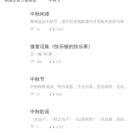
秋国庆双节歌咏会
中秋节
中秋闲谭
每每提起中秋节，便不自觉地默诵与月亮相关的诗句和故事来，因为中秋节里还有一个与月亮相关的美丽的传说呢！ 美丽的嫦娥姑娘和可爱的小玉兔就在月亮的广寒宫里住着，特别是在中秋节这天晚上，当一轮满月悄悄的挂在天边时，在广寒宫里、美丽的嫦娥姑娘抱着可爱的小玉兔就开活动起来，当我们与家人一起围聚在丰盛的晚餐桌旁、吃着丰盛的水果和共享月饼美食、不经意间抬头仰望天上的满月时，有眼亮的小朋友就会大叫起来：”哦，天哪，我看到月亮里面的嫦娥姐姐了，她还抱着个可爱的小兔兔和大家打招呼呢“！..… 中秋的传说和故事、闲谭古今梦落花，一起嗨聊吧...
11
1225
微童话集《快乐猴的快乐果》
王一梅 等/著
100
1万
中秋节
中秋秋夜渐深，明月高悬，月光为笺，思念成诗。无论天涯咫尺，此刻共沐清辉，团圆与守望，都化作心底最暖的灯火。
17
319
中秋歌谣
《水仙子》《秋之仙子》《山居秋暝》《月姑娘，花姑娘》《月儿圆圆》《秋风吹吹》
7
4.3万