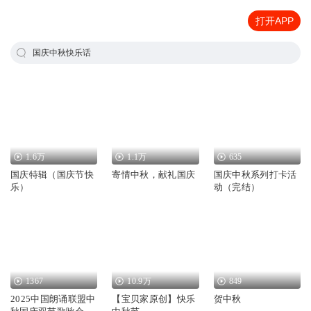
打开APP
国庆中秋快乐话
1.6万
1.1万
635
国庆特辑（国庆节快
寄情中秋，献礼国庆
国庆中秋系列打卡活
乐）
动（完结）
1367
10.9万
849
2025中国朗诵联盟中
【宝贝家原创】快乐
贺中秋