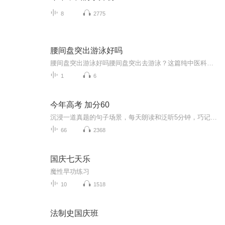
8
2775
腰间盘突出游泳好吗
腰间盘突出游泳好吗腰间盘突出去游泳？这篇纯中医科普让你游出健康腰！ 最近后台收到不少粉丝提问：“腰间盘突出还能游泳吗？会不会越游越严重？”作为一个深耕健康领域的中医爱好者（先声明，我没有执业资格证，以下内容仅供参考，具体治疗请遵医嘱）...
1
6
今年高考 加分60
沉浸一道真题的句子场景，每天朗读和泛听5分钟，巧记3500个单词和900个常用句型，掌握一整套词法、句法、语法，应对高考听力、阅读和写作，毫无压力。日积月累，重拾信心，点燃兴趣，听说读写译很容易。不论0基础，还是60分基础，今天开始，都来得及。过去...
66
2368
国庆七天乐
魔性早功练习
10
1518
法制史国庆班