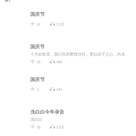
乐）
国庆节
11
2.1万
国庆节
十月欢歌里，我们共庆辉煌过往，更以赤子之心，向未来书写滚烫的誓言——这盛世，值得我们以热爱相拥。
10
465
国庆节
3
543
洗白白今年录音
洗白白
33
3.6万