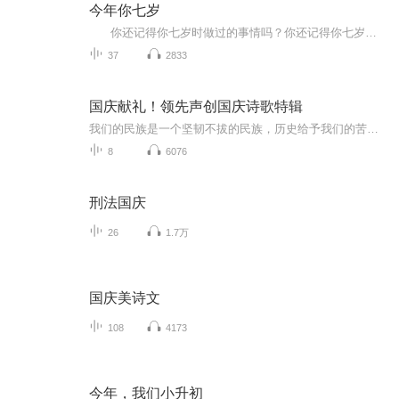
今年你七岁
你还记得你七岁时做过的事情吗？你还记得你七岁时父母、亲人对你的教育和陪伴吗？刘健屏老师的《今年你七岁》，就描绘了一个父亲是如何爱孩子的，描绘了他在陪伴孩子的成长中所产生的一种焦虑中的父爱。 书中说：人都是从童年走过来的...
37
2833
国庆献礼！领先声创国庆诗歌特辑
我们的民族是一个坚韧不拔的民族，历史给予我们的苦难都变成了闪着金光的勋章！我们的国家是一个龙腾虎跃的国家，那条巨龙正以不可阻挡之势崛起于神奇的东方！------------------------------------------------值此祖国70周年华诞之际，领先声创以诗歌向祖国献礼！用我们的声音、用我们的热血、用我们的灵魂诵读经典爱国篇章，歌颂我们的祖国！永远繁荣富强！
8
6076
刑法国庆
26
1.7万
国庆美诗文
108
4173
今年，我们小升初