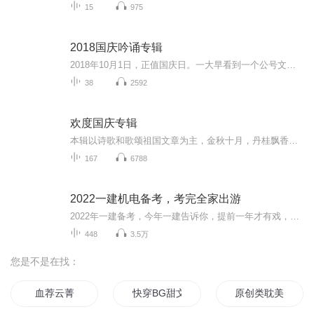
15
975
2018国庆吟诵专辑
2018年10月1日，正值国庆日。一大早看到一个公号文章，正是文天祥的《己卯十月一日至燕越五日罹狴犴有感而赋》。当然，彼十一非当今的十一。不过数字的巧合还是让人感触，今天拿来读一读，体味一番历史英杰的民族情怀，恰也当时。 根据诗题来看，这组诗是写于十月一日至十月五日之间，是文天祥被俘之后所作，这些诗作不仅有凛凛正气，更也能看的到他百端交集的复杂情感。另一首于右任先生的《望大陆》，微信公号有称《望乡》，一句“山之上国之殇”荡气回肠，一并兴起拿来读了一读。仓促间多有瑕疵...
38
2592
欢度国庆专辑
本辑以诗歌和歌颂祖国文章为主，金秋十月，丹桂飘香，在这个充满丰收喜悦的季节里，我们满怀激动和自豪，迎来了中华人民共和国76周年华诞。这不仅是一个庄重的纪念日，更是全体中华儿女共同欢庆的盛大的节日，承载着深厚的民族情感和历史意义.
167
6788
2022一建机电备考，考完全家出游
2022年一建备考，今年一建告诉你，提前一年才有戏，半年很费力。努力一年推掉所有不必要的应酬和聚会，全力备考，争取让自己的职业生涯进入新台阶，考完好好陪陪家人，一起出游去放松一下。（一）写在前面的话：有疑问可以提问，免费回答不收费。需要资料...
448
3.5万
您是不是在找：
血荐云菁
快穿BG甜文推荐
原创类耽美合集推