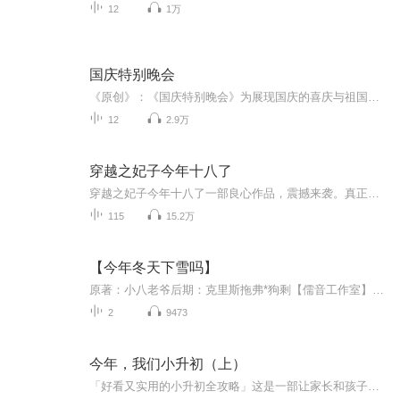
12
1万
国庆特别晚会
《原创》：《国庆特别晚会》为展现国庆的喜庆与祖国的深情我将以具体的场景切入从清晨升旗的庄严到街头巷尾的欢庆到历史与当下的交融，用优美的笔触传递对祖国的热爱与自豪！用诗歌和情感美文形式，歌颂祖国的繁荣富强，祝人民幸福安康！
12
2.9万
穿越之妃子今年十八了
穿越之妃子今年十八了一部良心作品，震撼来袭。真正的经典中的经典。也希望你多多点赞，您的每次点赞就是我们的动力。更欢迎您的踊跃评论和建议，喜欢就请多多分享，分享到朋友圈哦。。欢迎踊跃点评评论，多多点赞啊。感谢您的支持和厚爱。一部良心作品，震撼来袭。真正的经典中的经典。也希望你多多点赞，您的每次点赞就是我们的动力。更欢迎您的踊跃评论和建议，喜欢就请多多分享，分享到朋友圈哦。。欢迎踊跃点评评论，多多点赞啊。感谢您的支持和厚爱。
115
15.2万
【今年冬天下雪吗】
原著：小八老爷后期：克里斯拖弗*狗剩【儒音工作室】美工：平已兔编策导：一个有趣的策划温冬逸：残月下的晓风【影音同画】梁霜影：公良皎七【1314剧社】俞高韵：言名海【春色惊鸿】孟胜祎：野豚【陌暖夜】李鹤轩：无尘【音谁而语】万靖桐：koko殿【翼之声...
2
9473
今年，我们小升初（上）
「好看又实用的小升初全攻略」这是一部让家长和孩子看完都有收获的另类辅导书「真实的校园励志小说」作品故事生动，贴近生活，让读者与主人公共同经历跌宕起伏的校园生活，在不知不觉中增添了奋进的勇气「一部让人思索与回味的校园成长纪实」以孩子的视角展现了零零后一代孩子教育成长的现状备注：本专辑只会在假期期间更新，没有固定更新时间，主播小升初不易，请谅解。