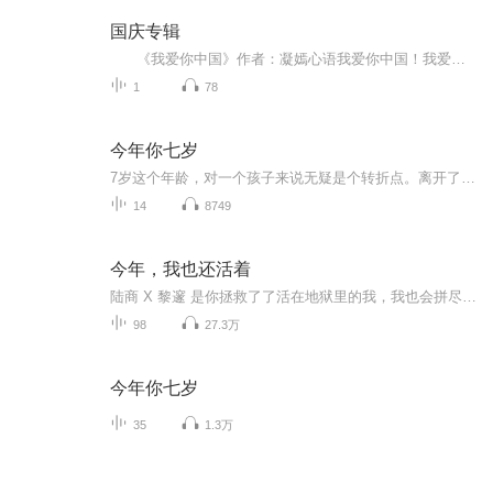
国庆专辑
《我爱你中国》作者：凝嫣心语我爱你中国！我爱你春天蓬勃的秧苗；我爱你秋日金黄的硕果。我爱你中国！我爱你青松气质，我爱你红梅品格！我爱你家乡的甜蔗好像乳汁滋润着我的心窝。我爱你中国，我要把最美的歌儿献给你，我的母亲我的祖国。我爱你中国，我爱...
1
78
今年你七岁
7岁这个年龄，对一个孩子来说无疑是个转折点。离开了以游戏为主的幼儿园，跨进了以学习为主的校门；摆脱了阿姨的整日庇护，开始了相对独立的崭新生活……他们会碰到一些什么新鲜事儿？他们的脑子里会闪起一些什么怪效果？面对孩子呈现的种种题目，做家长的又该想些什么？做些什么？小说真实地记录了一个小学一年级生一年来的所作所为，同时记录了孩子家长的所思所想。作品情感细腻真挚，思考深进新奇，文长自然幽默，不只孩子读来妙趣横生，家长读来也将深受启迪。...
14
8749
今年，我也还活着
陆商 X 黎邃 是你拯救了了活在地狱里的我，我也会拼尽一切给你生的希望。虐心且虐狗，值得来感受！！
98
27.3万
今年你七岁
35
1.3万