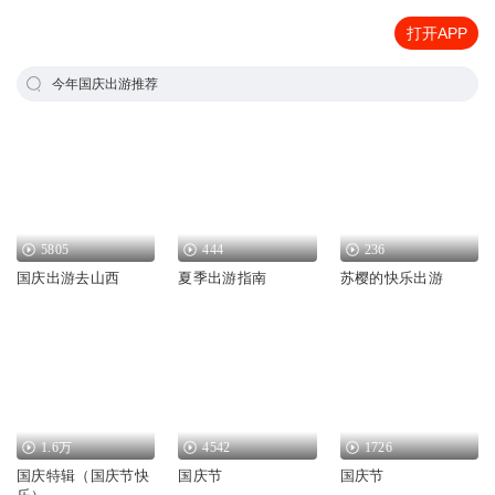
打开APP
今年国庆出游推荐
5805
444
236
国庆出游去山西
夏季出游指南
苏樱的快乐出游
1.6万
4542
1726
国庆特辑（国庆节快
国庆节
国庆节