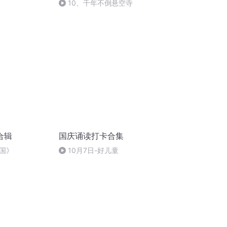
10、千年不倒悬空寺
合辑
国庆诵读打卡合集
国》
10月7日-好儿童