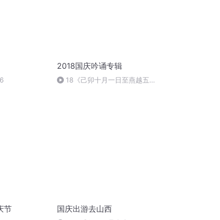
2018国庆吟诵专辑
6
18《己卯十月一日至燕越五
日罹狴犴有感而赋》组律18首
文天祥 自由吟诵
庆节
国庆出游去山西