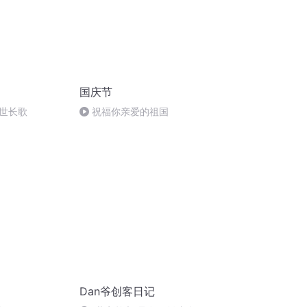
国庆节
世长歌
祝福你亲爱的祖国
Dan爷创客日记