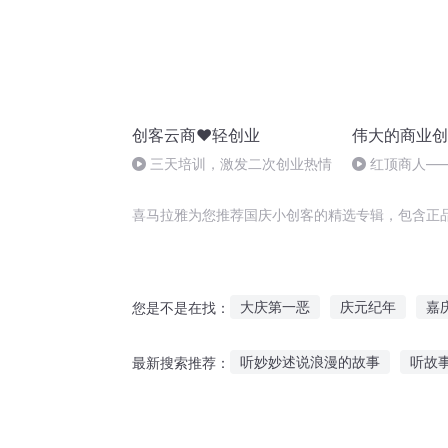
创客云商♥轻创业
伟大的商业创
三天培训，激发二次创业热情
红顶商人—
喜马拉雅为您推荐国庆小创客的精选专辑，包含正
大庆第一恶
庆元纪年
嘉
您是不是在找：
庆之的野望
庆云传奇
创
听妙妙述说浪漫的故事
听故
最新搜索推荐：
重生西门庆
一人有庆
重
听故事小鸟找食物视频
宝贝