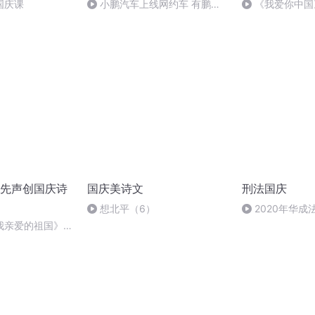
国庆课
小鹏汽车上线网约车 有鹏出
《我爱你中国
行广州试点
先声创国庆诗
国庆美诗文
刑法国庆
想北平（6）
2020年华
刑法陈 (26)
我亲爱的祖国》温