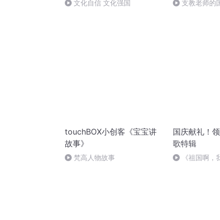
文化自信 文化强国
支教老师的
touchBOX小创客《宝宝讲
国庆献礼！领
故事》
歌特辑
梵高人物故事
《祖国啊，
婉