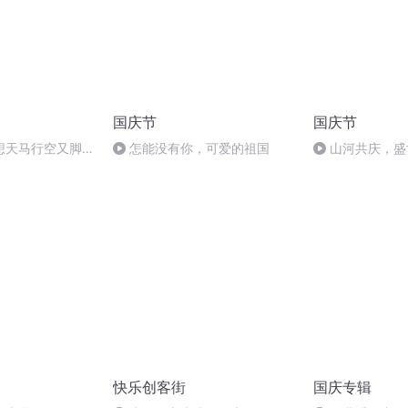
国庆节
国庆节
想天马行空又脚踏
怎能没有你，可爱的祖国
山河共庆，盛
白创始人 陶石泉
快乐创客街
国庆专辑