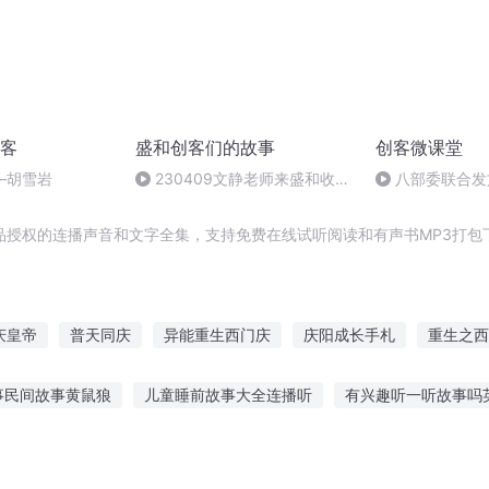
客
盛和创客们的故事
创客微课堂
—胡雪岩
230409文静老师来盛和收获
八部委联合发
分享
庭健康管理员
品授权的连播声音和文字全集，支持免费在线试听阅读和有声书MP3打包
庆皇帝
普天同庆
异能重生西门庆
庆阳成长手札
重生之西
客江湖
穿越之大庆帝国
庆余年之长歌行
安庆年记事
创神
事民间故事黄鼠狼
儿童睡前故事大全连播听
有兴趣听一听故事吗
庆儿女
们听故事的语言
听风讲我们的故事
带上孩子听故事学成语
妈