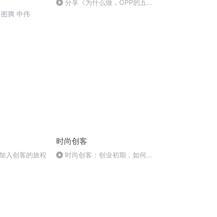
分享《为什么做，OPP的五
大要点》_6
子图腾 申伟
时尚创客
加入创客的旅程
时尚创客：创业初期，如何以
最小成本撬动最大的市场机会？