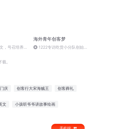
海外青年创客梦
文，号召培养家
1222专访吃货小分队创始人
Amy 、Cosmo_04
下载。
门庆
创客行大宋海贼王
创客葬礼
大陆之刺客再起
大庆皇太子
英文
小孩听爷爷讲故事绘画
妈听恐怖故事的电影
听鬼故事的主播
手机端