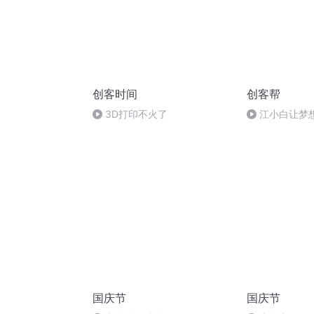
创客时间
创客帮
3D打印不火了
江小白让梦
实地！ 听江小
说干货！
国庆节
国庆节