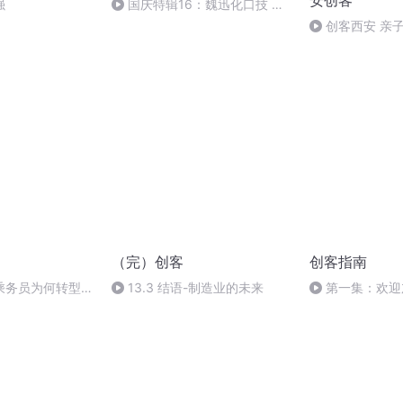
安创客
强
国庆特辑16：魏迅化口技 二
胡 东方红+一般唱法和原生态
创客西安 亲
（完）创客
创客指南
乘务员为何转型来
13.3 结语-制造业的未来
第一集：欢迎