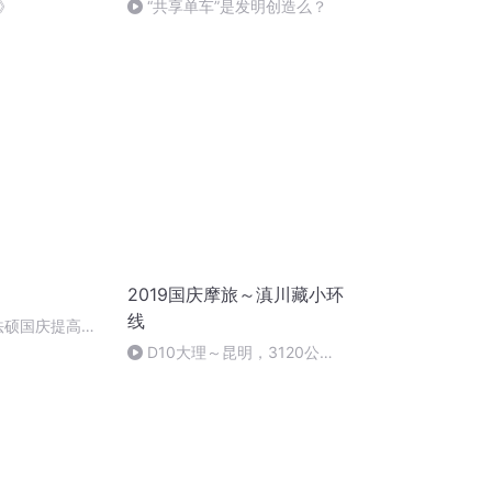
》
“共享单车”是发明创造么？
2019国庆摩旅～滇川藏小环
线
成法硕国庆提高班
D10大理～昆明，3120公里
摩旅达成