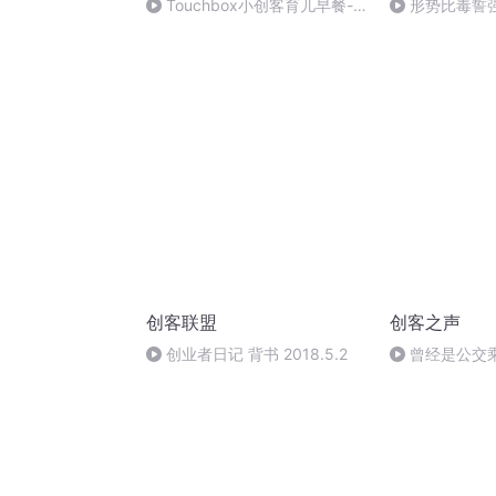
Touchbox小创客育儿早餐-
形势比毒誓
儿童做家务的年龄对照
创客联盟
创客之声
创业者日记 背书 2018.5.2
曾经是公交
系统创业