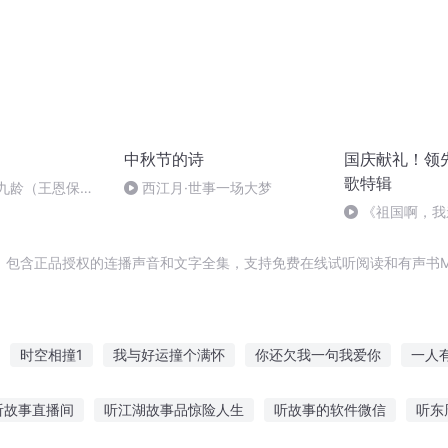
中秋节的诗
国庆献礼！领
歌特辑
张九龄（王恩保吟
西江月·世事一场大梦
《祖国啊，我
婉
，包含正品授权的连播声音和文字全集，支持免费在线试听阅读和有声书M
时空相撞1
我与好运撞个满怀
你还欠我一句我爱你
一人
对不起
穿越之大庆帝国
重庆儿女
月亮撞进我怀里
撞灵就
听故事直播间
听江湖故事品惊险人生
听故事的软件微信
听东
句子全集
千万回眸不如一句你好
嘉庆皇帝