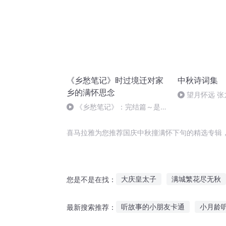
《乡愁笔记》时过境迁对家
中秋诗词集
乡的满怀思念
望月怀远 
诵）
《乡愁笔记》：完结篇～是故
乡改造了我们，还是我们改造了
故乡——代后记
喜马拉雅为您推荐国庆中秋撞满怀下句的精选专辑
大庆皇太子
满城繁花尽无秋
您是不是在找：
撩人夫君撞满怀
第九十九句
听故事的小朋友卡通
小月龄
最新搜索推荐：
新娘撞入怀
西风孤剑满城秋