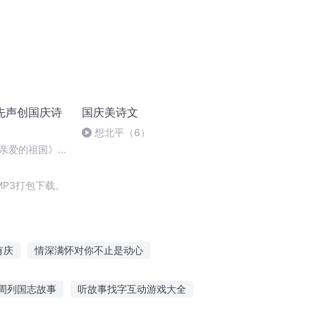
先声创国庆诗
国庆美诗文
想北平（6）
亲爱的祖国》温
P3打包下载。
有庆
情深满怀对你不止是动心
超神
盈秋风满袖
庆云传奇
周列国志故事
听故事找字互动游戏大全