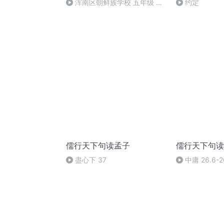
浑南区朝鲜族学校 五年级 孙
约定
多永
儒行天下句读孟子
儒行天下句读
盡心下 37
中庸 26.6-2