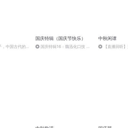
国庆特辑（国庆节快乐）
中秋闲谭
子，中国古代的家
国庆特辑16：魏迅化口技 二
【直播回听】
胡 东方红+一般唱法和原生态
唱