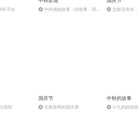
中秋歌谣
国庆节
秋和子由
中秋偶戏故事（讲故事：郭
怎能没有你，
婷；曲/唱：赵静）
国庆节
中秋的故事
化强国
支教老师的国庆课
小九妈妈讲故
事.s48