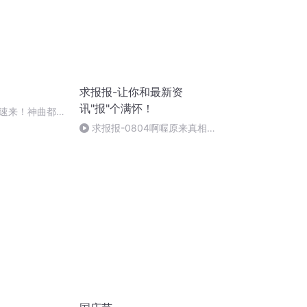
求报报-让你和最新资
讯"报"个满怀！
速来！神曲都会
求报报-0804啊喔原来真相是
这样滴