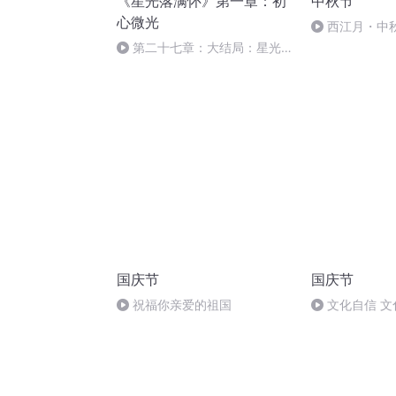
《星光落满怀》第一章：初
中秋节
心微光
西江月・中
第二十七章：大结局：星光落
满怀，余生都是你
国庆节
国庆节
祝福你亲爱的祖国
文化自信 文