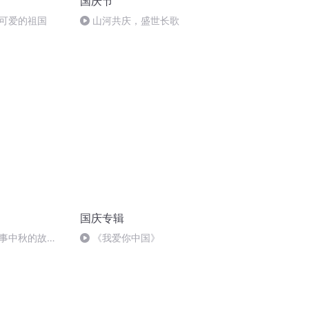
国庆节
可爱的祖国
山河共庆，盛世长歌
国庆专辑
事中秋的故
《我爱你中国》