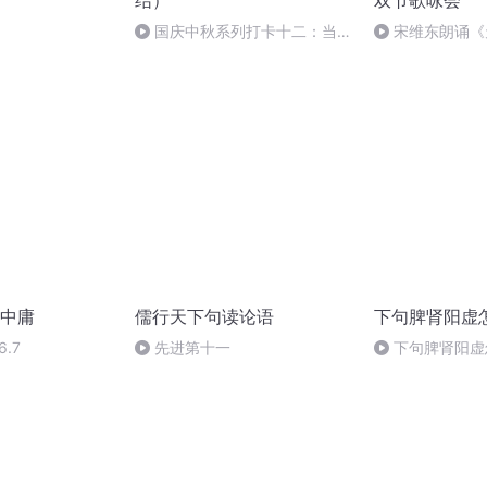
结）
双节歌咏会
国庆中秋系列打卡十二：当阳
宋维东朗诵《
桥
者：碑林路人
中庸
儒行天下句读论语
下句脾肾阳虚
6.7
先进第十一
下句脾肾阳虚