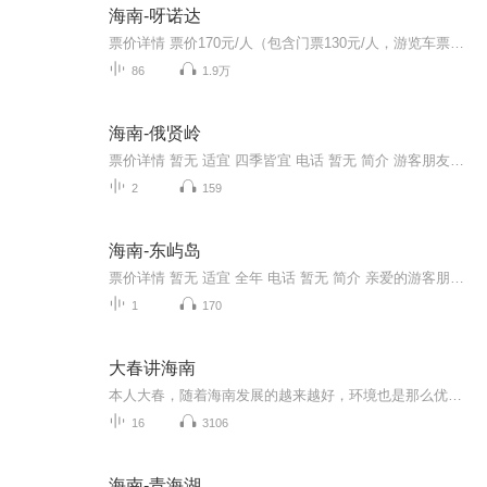
海南-呀诺达
票价详情 票价170元/人（包含门票130元/人，游览车票40元/人）。 适宜 全年 电话 0898-83883333 简介 各位亲爱的游客朋友，欢迎您来到国家5A级景区呀诺达！我们的呀诺达雨林位于北纬18°，整体规划面积是45平方公里，景区也是一直坚持先保护再开发的原则，...
86
1.9万
海南-俄贤岭
票价详情 暂无 适宜 四季皆宜 电话 暂无 简介 游客朋友您好，您现在来到的是“三月三”盛会发源地东方俄贤岭。这里每年农历三月初三，县城及各乡镇的黎族同胞都举行传统的“三月三”盛会。“三月三”盛会，原是黎族未婚青年男女追求爱情和幸福的民间传统节...
2
159
海南-东屿岛
票价详情 暂无 适宜 全年 电话 暂无 简介 亲爱的游客朋友，来到东屿岛，你会隐约看到“博鳌亚洲论坛”永久性会址掩映在绿丛之中；那里飘扬着论坛各国的国旗。也许你曾经陪着爱人漫步在银白色的“玉带滩”上；又或许你不止一次地坐上晃晃悠悠的小船想去揭开...
1
170
大春讲海南
本人大春，随着海南发展的越来越好，环境也是那么优美，有越来越多的人开始关注海南了，但是很多朋友并没有来过，对海南了解不多，在这里，本大春就来了，我在海南待过4年了，有一定的了解，接下来，我就把我了解的分享给大家。
16
3106
海南-青海湖