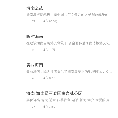
海南之战
海南岛登陆战役，是中国共产党领导的人民解放战争的组成部分，是我军建军以来组织实施大规模渡海登陆作战的成功战例。本书作者亲历过这次战役的始末，耳闻目睹过这个战争史上奇迹般的壮观画面，并用日记的形式做了记录。本书对海南岛登陆战役的过程进行全...
87
86.8万
听游海南
在建设海南自贸港的背景下,要全面传播海南省旅游文化建设,提升旅游的文化品位,促进海南省旅游产业更快更好地发展。南国都市报拟打造一档以提供优质旅游推介为宗旨的音频节目，让“声音情景呈现”的传播形式在各大媒体宣传中脱颖而出，读者听得懂、随时听、...
16
16万
美丽海南
美丽海南，既为读者提供了海南最基本的地理概况，又把海南美丽的自然风光和人文古迹以及海南独有的民风民俗等一一体现，旨在为听者提供一本既有科学普及作用又有人文历史关怀的书，引导读者在听书中感悟生活，增强自己的民族荣誉感，提升做中国人的骨气和...
26
8916
海南-海南霸王岭国家森林公园
票价详情 暂无 适宜 四季皆宜 电话 暂无 简介 亲爱的游客朋友，欢迎您来到美丽的海南霸王岭国家森林公园，这里是海南三大林区之一，森林覆盖率为百分之96.4。海南霸王岭国家森林公园是我国极其珍贵的原始热带雨林区之一，也是海南省面积最大的热带雨林。林...
27
3452