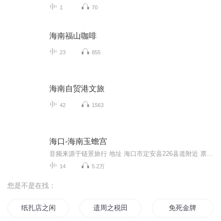
1
70
海南福山咖啡
23
855
海南自贸港文旅
42
1563
海口-海南玉蟾宫
音频来源于链景旅行 地址 海口市定安县226县道附近 票价描述 暂无 开放时间 8:00-18:00 乘车信息 公共交通：从海口东站或南站坐省汽快车到定安县，然后再从定安坐中巴车到文笔峰即可。玉蟾宫位于海南省定安县文笔峰山麓。自驾：沿东线高速行驶45公里，在龙...
14
5.2万
您是不是在找：
纸扎店之闲人免进
遗周之税田于征
免死金牌