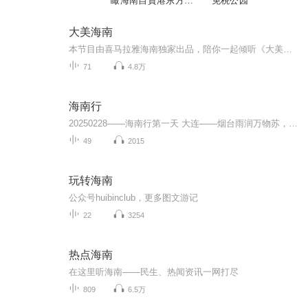
瞰海南自貿港东方市
免税公园
鸟瞰海南自貿港
大美海南
本节目由喜马拉雅海南独家出品，陪你一起倾听《大美海南》。
71
4.8万
海南行
20250228——海南行第一天 大连——烟台雨润万物苏，春日海畔行。三月的春风唤醒沉睡一冬的大地，整个世界都被晕染成了蓬勃的模样。人间三月春始好，江南的春天我们为你而来。华灯初上，香炉礁快轨站八面旗下，我们的团友陆续抵达，19点半左右老师团队第一...
49
2015
玩转海南
公众号huibinclub，更多图文游记
22
3254
热点海南
在这里听海南——民生、热闻资讯一网打尽
809
6.5万