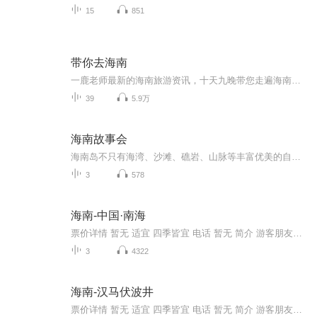
15
851
带你去海南
一鹿老师最新的海南旅游资讯，十天九晚带您走遍海南东线环岛。
39
5.9万
海南故事会
海南岛不只有海湾、沙滩、礁岩、山脉等丰富优美的自然风光，也蕴藏着神话、传说、故事绚丽多彩的民间文学和众多的人文景观。民间故事素来有一种使命，从主人翁的经历和精神力量，认识自由及权利，激发或唤醒人们对这片土地的爱，是值得珍视的文化遗产。
3
578
海南-中国·南海
票价详情 暂无 适宜 四季皆宜 电话 暂无 简介 游客朋友，您好！现在我要给您介绍的是一个我们中国非常重要的岛屿---黄岩岛！我们都知道，南海有四大群岛，东沙群岛、西沙群岛、中沙群岛，南沙群岛，而黄岩岛就位于中沙群岛上。再确切的说，黄岩岛位于北纬1...
3
4322
海南-汉马伏波井
票价详情 暂无 适宜 四季皆宜 电话 暂无 简介 游客朋友，您面前的这口水井就是有“天南第一泉”美称的“汉马伏波井”，“汉马伏波井”是一口汉代水井，井口颇大，直径八尺多，据乡民传说，这个井原来是方井，后人扩大为圆井，以砖砌成，井口附近处建有伏波...