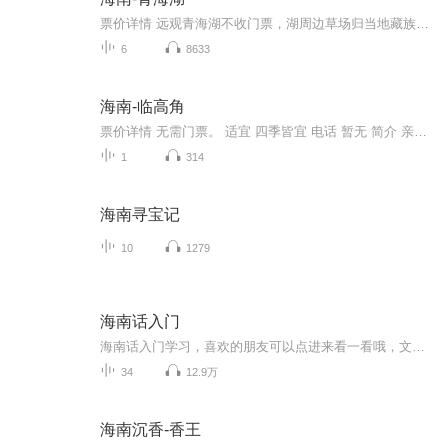
票价详情 远观青海湖不收门票，湖周边草场归当地藏族人所有，通过草场进入湖边区域需付当地人10-20元左右不等。已开发景点单独售票，二郎剑景区、鸟岛景区票价均为旺季100元，淡季50元；沙岛景区旺季70元，淡季35元。 适宜 全年 电话 暂无 简介 亲爱的游客...
6
8633
海南-临高角
票价详情 无需门票。 适宜 四季皆宜 电话 暂无 简介 亲爱的朋友，欢迎您来到临高角风景名胜区。临高角是琼州海峡突出的一岬角，三面环海，有7公里长的海岸线。岬角顶端有250米长的天然拦潮礁石堤直伸大海，古有“仙人指路”之说。登临堤上，可观海上日出奇...
1
314
海南寻宝记
10
1279
海南话入门
海南话入门学习，喜欢的朋友可以点进来看一看哦，文文会准时在这里更新。
34
12.9万
海南沉香-香王