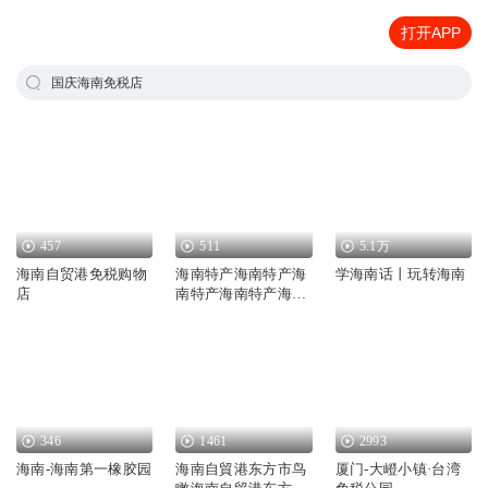
打开APP
国庆海南免税店
457
511
5.1万
海南自贸港免税购物
海南特产海南特产海
学海南话丨玩转海南
店
南特产海南特产海南
特产海南特产
346
1461
2993
海南-海南第一橡胶园
海南自貿港东方市鸟
厦门-大嶝小镇·台湾