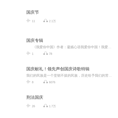
国庆节
11
2.1万
国庆专辑
《我爱你中国》作者：凝嫣心语我爱你中国！我爱你春天蓬勃的秧苗；我爱你秋日金黄的硕果。我爱你中国！我爱你青松气质，我爱你红梅品格！我爱你家乡的甜蔗好像乳汁滋润着我的心窝。我爱你中国，我要把最美的歌儿献给你，我的母亲我的祖国。我爱你中国，我爱...
1
78
国庆献礼！领先声创国庆诗歌特辑
我们的民族是一个坚韧不拔的民族，历史给予我们的苦难都变成了闪着金光的勋章！我们的国家是一个龙腾虎跃的国家，那条巨龙正以不可阻挡之势崛起于神奇的东方！------------------------------------------------值此祖国70周年华诞之际，领先声创以诗歌向祖国献礼！用我们的声音、用我们的热血、用我们的灵魂诵读经典爱国篇章，歌颂我们的祖国！永远繁荣富强！
8
6076
刑法国庆
26
1.7万