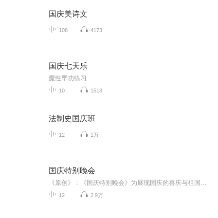
国庆美诗文
108
4173
国庆七天乐
魔性早功练习
10
1518
法制史国庆班
12
1万
国庆特别晚会
《原创》：《国庆特别晚会》为展现国庆的喜庆与祖国的深情我将以具体的场景切入从清晨升旗的庄严到街头巷尾的欢庆到历史与当下的交融，用优美的笔触传递对祖国的热爱与自豪！用诗歌和情感美文形式，歌颂祖国的繁荣富强，祝人民幸福安康！
12
2.9万