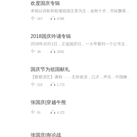
欢度国庆专辑
本辑以诗歌和歌颂祖国文章为主，金秋十月，丹桂飘香，在这个充满丰收喜悦的季节里，我们满怀激动和自豪，迎来了中华人民共和国76周年华诞。这不仅是一个庄重的纪念日，更是全体中华儿女共同欢庆的盛大的节日，承载着深厚的民族情感和历史意义.
167
6788
2018国庆吟诵专辑
2018年10月1日，正值国庆日。一大早看到一个公号文章，正是文天祥的《己卯十月一日至燕越五日罹狴犴有感而赋》。当然，彼十一非当今的十一。不过数字的巧合还是让人感触，今天拿来读一读，体味一番历史英杰的民族情怀，恰也当时。 根据诗题来看，这组诗是写于十月一日至十月五日之间，是文天祥被俘之后所作，这些诗作不仅有凛凛正气，更也能看的到他百端交集的复杂情感。另一首于右任先生的《望大陆》，微信公号有称《望乡》，一句“山之上国之殇”荡气回肠，一并兴起拿来读了一读。仓促间多有瑕疵...
38
2592
国庆节为祖国献礼
【蔡蔡演艺】课程﹣-﹣主持表演，口才，声乐，中国舞，民族舞。独特的小舞台，专业的录音棚，每一位同学都能成为优秀的小明星。独特的教学模式，轻松上课，快乐学习！知名主持人，舞蹈家，高级教师任职授课！江南总校：河沟街42号三楼 18545856430江北分校...
215
1.7万
张国庆|穿越牛熊
91
4.2万
张国庆|舆论战