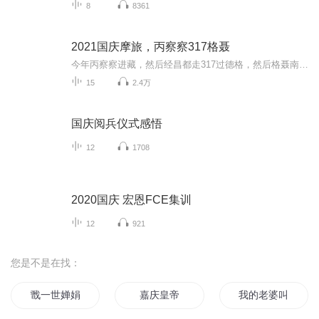
8
8361
2021国庆摩旅，丙察察317格聂
今年丙察察进藏，然后经昌都走317过德格，然后格聂南线，最后沙溪古镇收尾。
15
2.4万
国庆阅兵仪式感悟
12
1708
2020国庆 宏恩FCE集训
12
921
您是不是在找：
戬一世婵娟
嘉庆皇帝
我的老婆叫李娟