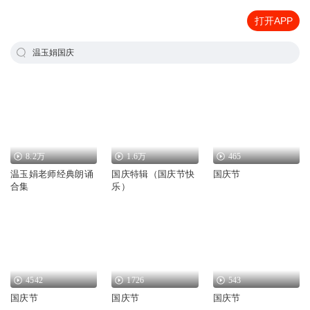
打开APP
温玉娟国庆
8.2万
1.6万
465
温玉娟老师经典朗诵
国庆特辑（国庆节快
国庆节
合集
乐）
4542
1726
543
国庆节
国庆节
国庆节