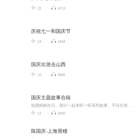
22
4713
庆祝七一和国庆节
24
1818
国庆出游去山西
10
5805
国庆主题故事合辑
祖国妈妈生日，我们一起来听一听系列故事。不仅仅有《我的祖国》，还有红军故事，也有关于战争的故事，让大家体会到和平年代的不易。
12
2600
陈国庆-上海滑稽