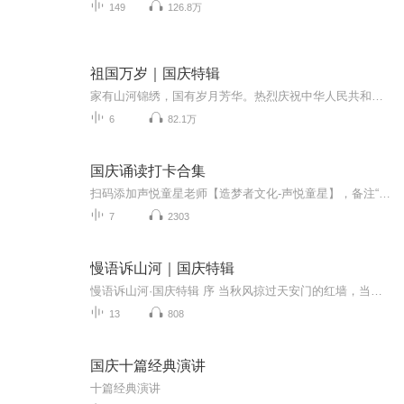
149
126.8万
祖国万岁｜国庆特辑
家有山河锦绣，国有岁月芳华。热烈庆祝中华人民共和国成立73周年！
6
82.1万
国庆诵读打卡合集
扫码添加声悦童星老师【造梦者文化-声悦童星】，备注“诵读打卡”报名，已添加好友的，直接发送“诵读打卡”报名，报名成功后进入社群。
7
2303
慢语诉山河｜国庆特辑
慢语诉山河·国庆特辑 序 当秋风掠过天安门的红墙，当桂香漫过万里长江的碧波，我总愿慢下脚步，以声为笔，轻轻描摹这山河的模样。 不必追赶喧嚣的潮，也无需堆砌华丽的词——这一辑里，每一段朗诵都是心底的低语：是对着塞北草原的星子说“国泰”，是向着...
13
808
国庆十篇经典演讲
十篇经典演讲