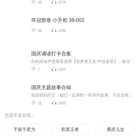
20
1574
夺冠密卷 小升初 38-002
20
1209
国庆诵读打卡合集
扫码添加声悦童星老师【造梦者文化-声悦童星】，备注“诵读打卡”报名，已添加好友的，直接发送“诵读打卡”报名，报名成功后进入社群。
7
2303
国庆主题故事合辑
祖国妈妈生日，我们一起来听一听系列故事。不仅仅有《我的祖国》，还有红军故事，也有关于战争的故事，让大家体会到和平年代的不易。
12
2600
您是不是在找：
于新于星为足球而夺冠
彩票王者
重庆儿女