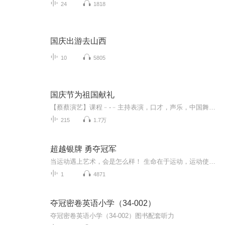
24
1818
国庆出游去山西
10
5805
国庆节为祖国献礼
【蔡蔡演艺】课程﹣-﹣主持表演，口才，声乐，中国舞，民族舞。独特的小舞台，专业的录音棚，每一位同学都能成为优秀的小明星。独特的教学模式，轻松上课，快乐学习！知名主持人，舞蹈家，高级教师任职授课！江南总校：河沟街42号三楼 18545856430江北分校...
215
1.7万
超越银牌 勇夺冠军
当运动遇上艺术，会是怎么样！ 生命在于运动，运动使人健康。 艺术沉静心灵，艺术陶冶情操。 当运动遇上艺术，又会是怎么样呢？ “银牌艺术馆”小程序打造集美术鉴赏、艺术科普、当代优秀艺术品交流多功能 融艺术性、知识性、趣味性、便利性于一体的一站式平台，内容荟萃，美不胜收。 这是一个联结艺术与艺术爱好者的桥梁 这是一个无边界、无距离、无阶层隔阂的艺术大观园 这是一个随时随地触手可及、人人都能拥有的“指尖艺术展馆” 敬请关注添加“银牌艺术馆”小程序" 了解详情.
1
4871
夺冠密卷英语小学（34-002）
夺冠密卷英语小学（34-002）图书配套听力