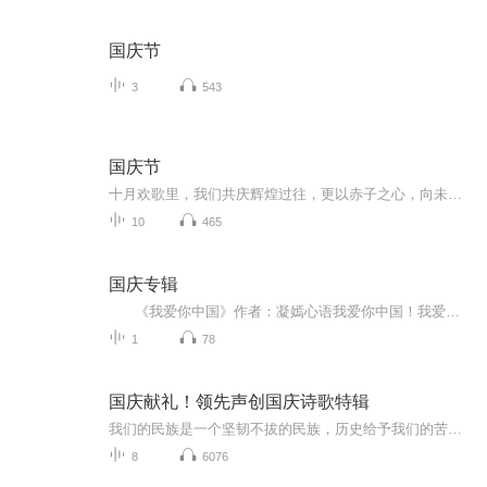
国庆节
3
543
国庆节
十月欢歌里，我们共庆辉煌过往，更以赤子之心，向未来书写滚烫的誓言——这盛世，值得我们以热爱相拥。
10
465
国庆专辑
《我爱你中国》作者：凝嫣心语我爱你中国！我爱你春天蓬勃的秧苗；我爱你秋日金黄的硕果。我爱你中国！我爱你青松气质，我爱你红梅品格！我爱你家乡的甜蔗好像乳汁滋润着我的心窝。我爱你中国，我要把最美的歌儿献给你，我的母亲我的祖国。我爱你中国，我爱...
1
78
国庆献礼！领先声创国庆诗歌特辑
我们的民族是一个坚韧不拔的民族，历史给予我们的苦难都变成了闪着金光的勋章！我们的国家是一个龙腾虎跃的国家，那条巨龙正以不可阻挡之势崛起于神奇的东方！------------------------------------------------值此祖国70周年华诞之际，领先声创以诗歌向祖国献礼！用我们的声音、用我们的热血、用我们的灵魂诵读经典爱国篇章，歌颂我们的祖国！永远繁荣富强！
8
6076