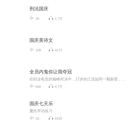
刑法国庆
26
1.7万
国庆美诗文
108
4173
全员内鬼你让我夺冠
在职业电竞的巅峰对决中，17岁的江流如同一颗新星，加入OMG俱乐部青训营，命运的齿轮悄然转动。一次偶然的机会，他被提拔为一线队的替补打野，面对质疑与压力，江流并未退缩。在关键战役中，他临危受命，系统激活，能力突飞猛进。面对劲敌IG，他以一己之力...
666
4.7万
国庆七天乐
魔性早功练习
10
1518