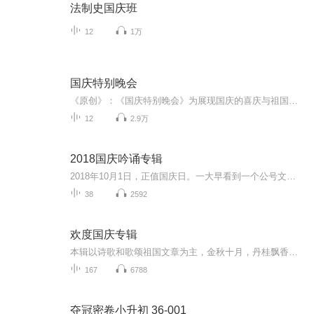
法制史国庆班
12
1万
国庆特别晚会
《原创》：《国庆特别晚会》为展现国庆的喜庆与祖国的深情我将以具体的场景切入从清晨升旗的庄严到街头巷尾的欢庆到历史与当下的交融，用优美的笔触传递对祖国的热爱与自豪！用诗歌和情感美文形式，歌颂祖国的繁荣富强，祝人民幸福安康！
12
2.9万
2018国庆吟诵专辑
2018年10月1日，正值国庆日。一大早看到一个公号文章，正是文天祥的《己卯十月一日至燕越五日罹狴犴有感而赋》。当然，彼十一非当今的十一。不过数字的巧合还是让人感触，今天拿来读一读，体味一番历史英杰的民族情怀，恰也当时。 根据诗题来看，这组诗是写于十月一日至十月五日之间，是文天祥被俘之后所作，这些诗作不仅有凛凛正气，更也能看的到他百端交集的复杂情感。另一首于右任先生的《望大陆》，微信公号有称《望乡》，一句“山之上国之殇”荡气回肠，一并兴起拿来读了一读。仓促间多有瑕疵...
38
2592
欢度国庆专辑
本辑以诗歌和歌颂祖国文章为主，金秋十月，丹桂飘香，在这个充满丰收喜悦的季节里，我们满怀激动和自豪，迎来了中华人民共和国76周年华诞。这不仅是一个庄重的纪念日，更是全体中华儿女共同欢庆的盛大的节日，承载着深厚的民族情感和历史意义.
167
6788
夺冠密卷小升初 36-001