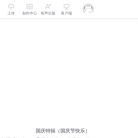
上传
创作中心
有声出版
客户端
国庆特辑（国庆节快乐）