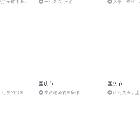
吴京安讲述95岁
一生久久-张彬
大学、专业、
的故事
答案来了
国庆节
国庆节
，可爱的祖国
支教老师的国庆课
山河共庆，盛