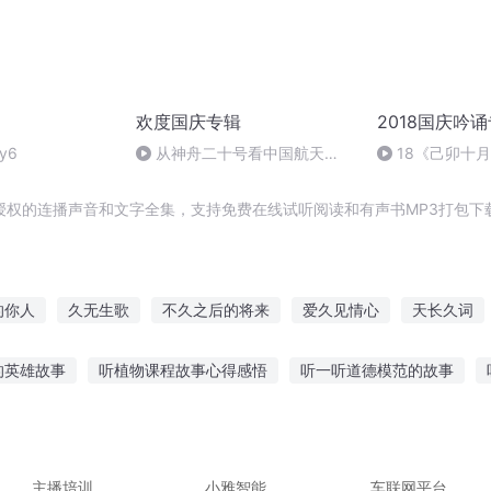
欢度国庆专辑
2018国庆吟
y6
从神舟二十号看中国航天
18《己卯十
的“隐形实力”
日罹狴犴有感而
文天祥 自由吟诵
授权的连播声音和文字全集，支持免费在线试听阅读和有声书MP3打包下
的你人
久无生歌
不久之后的将来
爱久见情心
天长久词
我也等了你好久呢
多久传说
曾经好久不见
我只想活的长长久
的英雄故事
听植物课程故事心得感悟
听一听道德模范的故事
神君好久不见
我和久美子
小故事适合晚上听
听故事《星期三书店》
听艾莎公主睡前故事
听故事视频在线观看
聊斋全集故事在线听
什么网站可以听故事的
主播培训
小雅智能
车联网平台