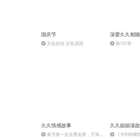
国庆节
深爱久久相随
文化自信 文化强国
第127章
久久情感故事
久久姐姐读故
春节第一次去男友家，可第二
《卡利咔嚓