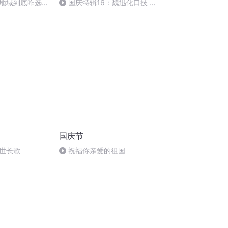
地域到底咋选？
国庆特辑16：魏迅化口技 二
胡 东方红+一般唱法和原生态
国庆节
世长歌
祝福你亲爱的祖国