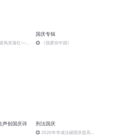
国庆专辑
迎风笑落红——
《我爱你中国》
诗词赏析
先声创国庆诗
刑法国庆
2020年华成法硕国庆提高班