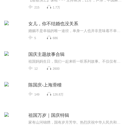
【蔡蔡演艺】课程﹣-﹣主持表演，口才，声乐，中国舞，民族舞。独特的小舞台，专业的录音棚，每一位同学都能成为优秀的小明星。独特的教学模式，轻松上课，快乐学习！知名主持人，舞蹈家，高级教师任职授课！江南总校：河沟街42号三楼 18545856430江北分校...
215
1.7万
女儿，你不结婚也没关系
婚姻不是幸福的唯一途径，单身一人也并非意味着不幸福，只有自己幸福了，你人生的一切才有意义。
5
686
国庆主题故事合辑
祖国妈妈生日，我们一起来听一听系列故事。不仅仅有《我的祖国》，还有红军故事，也有关于战争的故事，让大家体会到和平年代的不易。
12
2600
陈国庆-上海滑稽
149
126.8万
祖国万岁｜国庆特辑
家有山河锦绣，国有岁月芳华。热烈庆祝中华人民共和国成立73周年！