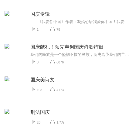
国庆专辑
《我爱你中国》作者：凝嫣心语我爱你中国！我爱你春天蓬勃的秧苗；我爱你秋日金黄的硕果。我爱你中国！我爱你青松气质，我爱你红梅品格！我爱你家乡的甜蔗好像乳汁滋润着我的心窝。我爱你中国，我要把最美的歌儿献给你，我的母亲我的祖国。我爱你中国，我爱...
1
78
国庆献礼！领先声创国庆诗歌特辑
我们的民族是一个坚韧不拔的民族，历史给予我们的苦难都变成了闪着金光的勋章！我们的国家是一个龙腾虎跃的国家，那条巨龙正以不可阻挡之势崛起于神奇的东方！------------------------------------------------值此祖国70周年华诞之际，领先声创以诗歌向祖国献礼！用我们的声音、用我们的热血、用我们的灵魂诵读经典爱国篇章，歌颂我们的祖国！永远繁荣富强！
8
6076
国庆美诗文
108
4173
刑法国庆
26
1.7万