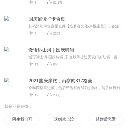
6
82.1万
国庆诵读打卡合集
扫码添加声悦童星老师【造梦者文化-声悦童星】，备注“诵读打卡”报名，已添加好友的，直接发送“诵读打卡”报名，报名成功后进入社群。
7
2303
慢语诉山河｜国庆特辑
慢语诉山河·国庆特辑 序 当秋风掠过天安门的红墙，当桂香漫过万里长江的碧波，我总愿慢下脚步，以声为笔，轻轻描摹这山河的模样。 不必追赶喧嚣的潮，也无需堆砌华丽的词——这一辑里，每一段朗诵都是心底的低语：是对着塞北草原的星子说“国泰”，是向着...
13
808
2021国庆摩旅，丙察察317格聂
今年丙察察进藏，然后经昌都走317过德格，然后格聂南线，最后沙溪古镇收尾。
15
2.4万
您是不是在找：
阿生我们可不可以不结婚
这婚就当没结过
结婚后恋爱