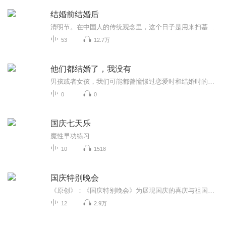
结婚前结婚后
清明节。在中国人的传统观念里，这个日子是用来扫墓的，忌婚嫁。这一天，一男一女跌跌撞撞，勾肩搭背，沿着蛇形的路线走进民政局。女人把酒瓶丢到桌上，说的第一句话却是:"结婚!我要跟这男人结婚!""户口本、身份证，去那边复印，然后再去那边拍照片。不过我比较建议等你们酒醒了再来登记，不要明天又跑去隔壁离婚，增加我们的工作负担是很不厚道的。"工作人员很厌恶地瞪了她一眼，口吻很恶劣，还在妄想挽救那个一时鬼迷心窍的帅气男人。...
53
12.7万
他们都结婚了，我没有
男孩或者女孩，我们可能都曾憧憬过恋爱时和结婚时的样子，可是任时光流逝，也许是缘分未至，单身的你依然傲娇的自诩为“单身贵族”。当你一次次被家人、朋友催着恋爱结婚时，你的内心是怎样的？当你一次次收到朋友的婚礼邀请，看着身边的朋友们相继结婚生子，你的内心是怎样的？当你和朋友们在一起聊天，你懵懂而又尴尬的听着他们频繁说起孩子的事情，你也会看到有些朋友的微信头像换成了小朋友，朋友圈里也晒着小孩子的成长记录，你的内心是怎样的？？...
0
0
国庆七天乐
魔性早功练习
10
1518
国庆特别晚会
《原创》：《国庆特别晚会》为展现国庆的喜庆与祖国的深情我将以具体的场景切入从清晨升旗的庄严到街头巷尾的欢庆到历史与当下的交融，用优美的笔触传递对祖国的热爱与自豪！用诗歌和情感美文形式，歌颂祖国的繁荣富强，祝人民幸福安康！
12
2.9万