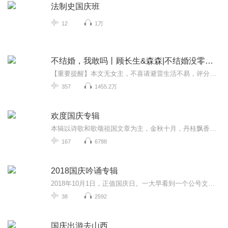
法制史国庆班
12
1万
不结婚，我敢吗丨顾长生&森森|不结婚没零花钱
【重要提醒】本文无女主，不喜请避雷生活不易，评分请手下留情~连城网 寒梅墨香原著 涩谷余音工作室制作，每天中午11点更新，多多评论哟~【简介】被人戴了绿帽子的王乐图还来不及欢呼他终于摆脱了婚事，他爸就又给他选了一个几乎完美的老公。为了让准老公...
357
1455.2万
欢度国庆专辑
本辑以诗歌和歌颂祖国文章为主，金秋十月，丹桂飘香，在这个充满丰收喜悦的季节里，我们满怀激动和自豪，迎来了中华人民共和国76周年华诞。这不仅是一个庄重的纪念日，更是全体中华儿女共同欢庆的盛大的节日，承载着深厚的民族情感和历史意义.
167
6788
2018国庆吟诵专辑
2018年10月1日，正值国庆日。一大早看到一个公号文章，正是文天祥的《己卯十月一日至燕越五日罹狴犴有感而赋》。当然，彼十一非当今的十一。不过数字的巧合还是让人感触，今天拿来读一读，体味一番历史英杰的民族情怀，恰也当时。 根据诗题来看，这组诗是写于十月一日至十月五日之间，是文天祥被俘之后所作，这些诗作不仅有凛凛正气，更也能看的到他百端交集的复杂情感。另一首于右任先生的《望大陆》，微信公号有称《望乡》，一句“山之上国之殇”荡气回肠，一并兴起拿来读了一读。仓促间多有瑕疵...
38
2592
国庆出游去山西