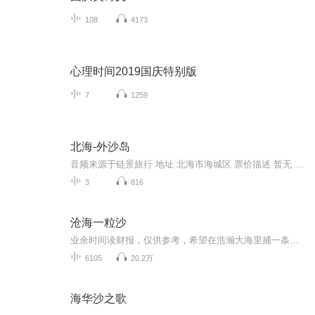
108
4173
心理时间2019国庆特别版
7
1259
北海-外沙岛
音频来源于链景旅行 地址 北海市海城区 票价描述 暂无 开放时间 全天开放 乘车信息 暂无
3
816
沧海一粒沙
业余时间读财报，仅供参考，希望在浩瀚大海里捕一条巨鲸
6105
20.2万
海华沙之歌