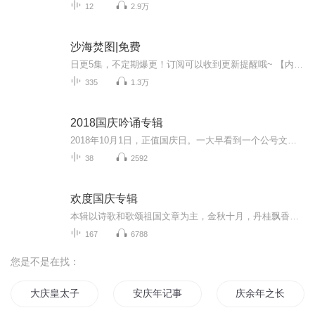
12
2.9万
沙海焚图|免费
日更5集，不定期爆更！订阅可以收到更新提醒哦~ 【内容简介】 两千年前，张骞出使西域，除了字画经书之外，还带回来一卷记载着上古秘术的卷轴，能使人长生不老青春永驻。汉武帝深信巫蛊秘术，视若珍宝。直至晚年，巫蛊之祸频发，武帝幡然醒悟，绝怪力乱神...
335
1.3万
2018国庆吟诵专辑
2018年10月1日，正值国庆日。一大早看到一个公号文章，正是文天祥的《己卯十月一日至燕越五日罹狴犴有感而赋》。当然，彼十一非当今的十一。不过数字的巧合还是让人感触，今天拿来读一读，体味一番历史英杰的民族情怀，恰也当时。 根据诗题来看，这组诗是写于十月一日至十月五日之间，是文天祥被俘之后所作，这些诗作不仅有凛凛正气，更也能看的到他百端交集的复杂情感。另一首于右任先生的《望大陆》，微信公号有称《望乡》，一句“山之上国之殇”荡气回肠，一并兴起拿来读了一读。仓促间多有瑕疵...
38
2592
欢度国庆专辑
本辑以诗歌和歌颂祖国文章为主，金秋十月，丹桂飘香，在这个充满丰收喜悦的季节里，我们满怀激动和自豪，迎来了中华人民共和国76周年华诞。这不仅是一个庄重的纪念日，更是全体中华儿女共同欢庆的盛大的节日，承载着深厚的民族情感和历史意义.
167
6788
您是不是在找：
大庆皇太子
安庆年记事
庆余年之长歌行