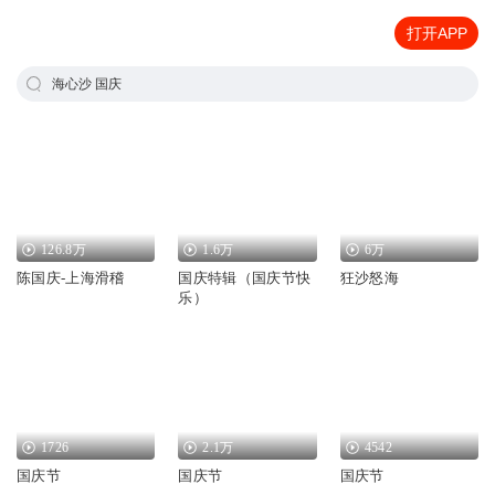
打开APP
海心沙 国庆
126.8万
1.6万
6万
陈国庆-上海滑稽
国庆特辑（国庆节快
狂沙怒海
乐）
1726
2.1万
4542
国庆节
国庆节
国庆节