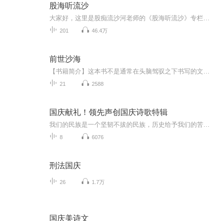
股海听流沙
大家好，这里是股痴流沙河老师的《股海听流沙》专栏，定期进行独家股市解读，欢迎大家关注收听。
201
46.4万
前世沙海
【书籍简介】这本书不是通常在头脑驾驭之下书写的文本，而是一位具有传奇经历、跌宕人生的女性艺术家，以她一片赤城之心，用自己为艺术创作的道场，以世界为生活试验的舞台，所呈现的生命艺术之歌。这本书处处显示出的天赋与灵犀，是她不修而成的能量外溢...
21
2588
国庆献礼！领先声创国庆诗歌特辑
我们的民族是一个坚韧不拔的民族，历史给予我们的苦难都变成了闪着金光的勋章！我们的国家是一个龙腾虎跃的国家，那条巨龙正以不可阻挡之势崛起于神奇的东方！------------------------------------------------值此祖国70周年华诞之际，领先声创以诗歌向祖国献礼！用我们的声音、用我们的热血、用我们的灵魂诵读经典爱国篇章，歌颂我们的祖国！永远繁荣富强！
8
6076
刑法国庆
26
1.7万
国庆美诗文