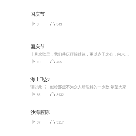
国庆节
3
543
国庆节
十月欢歌里，我们共庆辉煌过往，更以赤子之心，向未来书写滚烫的誓言——这盛世，值得我们以热爱相拥。
10
465
海上飞沙
谨以此书，献给那些不为众人所理解的一少数,希望大家能够了解他们生命中的欢乐与辛酸，灵魂深处的黑暗和光明。 【题记】 我们不是神，所以我们无法选择自己的出生。 我们不是神，但我们可以选择如何活着，以及如何死去。 【阅读指南——请咬文嚼字确认以下事项后，再翻阅正文】 一、以下人群禁止阅读 1．18岁以下未成年； 2．有任何程度抑郁症、忧郁症患者； 3．以各类电影和现实中的杀人狂为偶像以及以成为杀手为梦想者； 4．抱着理想主义人生观者； 5．有暴力倾向者。 二、以下人群谨慎阅读 1．处于生存和情绪低谷者； 2．正在极度爱一个人，或恨一个人者； 3．心智不健全者，请在监护人或医师指导下阅读。 三．本书不是之处 1．本书不是一本善良的书； 2．本书不是一本快乐的书； 3．本书不是一本色情的书； 4．本书不是一本血腥的书； 5．本书不是一本暴力的书； 6. 本书不是一本恐怖的书； 7．本书不是一本正常的书。 越这样我越想看，你懂了没精髓？
85
3432
沙海腔隙
37
3117