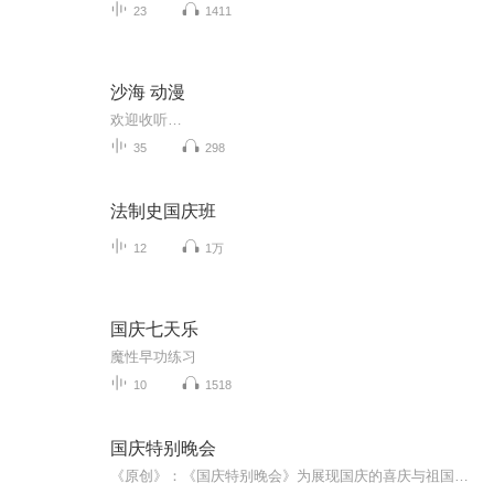
23
1411
沙海 动漫
欢迎收听…
35
298
法制史国庆班
12
1万
国庆七天乐
魔性早功练习
10
1518
国庆特别晚会
《原创》：《国庆特别晚会》为展现国庆的喜庆与祖国的深情我将以具体的场景切入从清晨升旗的庄严到街头巷尾的欢庆到历史与当下的交融，用优美的笔触传递对祖国的热爱与自豪！用诗歌和情感美文形式，歌颂祖国的繁荣富强，祝人民幸福安康！