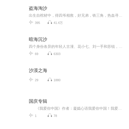
盗海淘沙
出生自棺材中，得四爷相救，好兄弟，铁三角，热血寻踪，寻墓探穴，平凡的人不平凡的人生。
395
41.4万
暗海沉沙
四个身份各异的年轻人古潼、花小七、刘一手和苏锐，被意外卷入了一场寻找海底“龙宫”的探险活动之中，他们怀揣不同的目的深入海底，发现了隐藏在海底深处的远古建筑群，看到了远古巨石阵、磁场诡异的远古金字塔等神秘历史遗迹，并遭遇了食人鱼、海蛇群、...
69
6303
沙漠之海
29
1880
国庆专辑
《我爱你中国》作者：凝嫣心语我爱你中国！我爱你春天蓬勃的秧苗；我爱你秋日金黄的硕果。我爱你中国！我爱你青松气质，我爱你红梅品格！我爱你家乡的甜蔗好像乳汁滋润着我的心窝。我爱你中国，我要把最美的歌儿献给你，我的母亲我的祖国。我爱你中国，我爱...
1
78