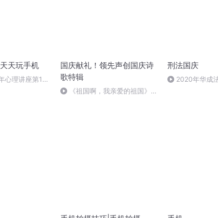
天天玩手机
国庆献礼！领先声创国庆诗
刑法国庆
歌特辑
年心理讲座第10
2020年华
刑法陈 (26)
《祖国啊，我亲爱的祖国》温
婉