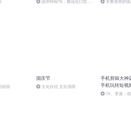
夜
国庆特辑16：魏迅化口技 二
支教老师的国
胡 东方红+一般唱法和原生态
国庆节
手机剪辑大神
手机玩转短视
的祖国
文化自信 文化强国
10、变速：
可以动感