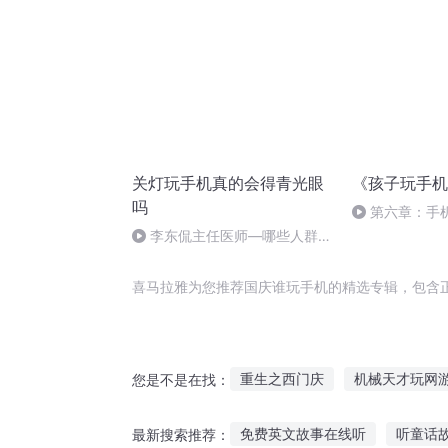
关灯玩手机真的会得青光眼
《孩子玩手机
吗
第六章：手机
突，不宜当街
李东侃主任医师—哪些人群更
容易得青光眼?
喜马拉雅为您推荐国庆谁玩手机的精选专辑，包含
重生之西门庆
机械天才玩网
您是不是在找：
带着手机玩穿越
嘉庆皇帝
免费英文故事在线听
听童话
最新搜索推荐：