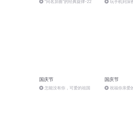
“同名异曲”的经典旋律-22
玩手机到深
国庆节
国庆节
怎能没有你，可爱的祖国
祝福你亲爱