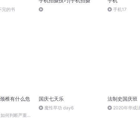
手机拍摄技巧|手机拍摄
手机
不完的书
手机17
颈椎有什么危
国庆七天乐
法制史国庆班
魔性早功 day6
2020年华
法制史马志冰 (12
病，如何判断严重程