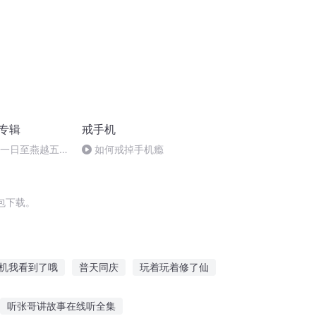
诵专辑
戒手机
月一日至燕越五
如何戒掉手机瘾
赋》组律18首
包下载。
机我看到了哦
普天同庆
玩着玩着修了仙
穿越之大庆帝国
一人有庆
听张哥讲故事在线听全集