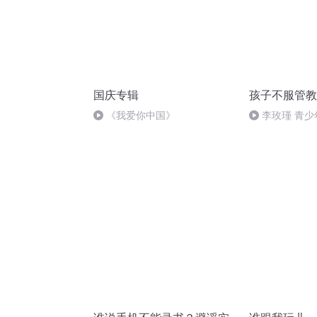
国庆专辑
孩子不服管教
《我爱你中国》
李玫瑾 青少
课