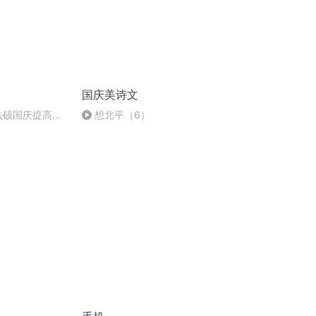
国庆美诗文
成法硕国庆提高班
想北平（6）