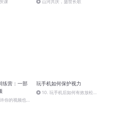
庆课
山河共庆，盛世长歌
训练营：一部
玩手机如何保护视力
频
10. 玩手机后如何有效放松眼
睛
或许你的视频也