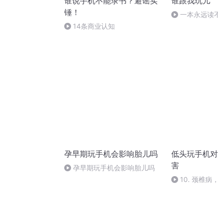
谁说手机不能录书？避谣实
谁跟我玩儿
锤！
一本永远读
14条商业认知
孕早期玩手机会影响胎儿吗
低头玩手机对
害
孕早期玩手机会影响胎儿吗
10. 颈椎
度？