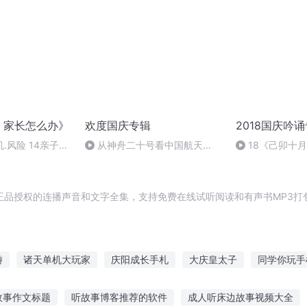
 家长怎么办》
欢度国庆专辑
2018国庆吟
.风险 14亲子冲
从神舟二十号看中国航天
18《己卯十
处理！
的“隐形实力”
日罹狴犴有感而
文天祥 自由吟诵
正品授权的连播声音和文字全集，支持免费在线试听阅读和有声书MP3打
游
诸天单机大玩家
庆阳成长手札
大庆皇太子
同学你玩手
我用手机玩捉鬼
异能重生西门庆
庆云传奇
庆余年之长歌行
故事作文标题
听故事博客推荐的软件
成人听床边故事视频大全