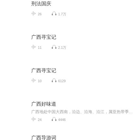
刑法国庆
26
1.7万
广西寻宝记
11
2.1万
广西寻宝记
10
6129
广西好味道
广西地处中国大西南，沿边、沿海、沿江，属亚热带季风气候区，气温高雨量足，禽畜种类繁多，蔬果四时不断，可食用的动植物资源非常丰富；广西是多民族聚居地区，除汉族外，主要聚居着壮、瑶、苗、侗、彝等十一个少数民族，各民族依自己的风俗习惯和喜好，...
24
4446
广西导游词