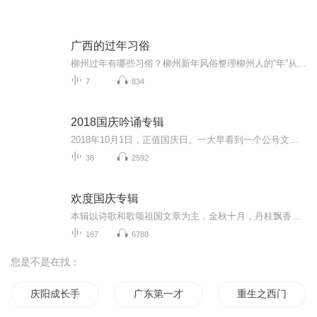
广西的过年习俗
柳州过年有哪些习俗？柳州新年风俗整理柳州人的“年”从农历12月16就要开始筹办，一直到了正月十五才算“过完年”，这段时间里，要准备什么年货，什么时间登门拜访都有讲究。按照柳州人的传统风俗，过年里要吃的东西不少，所以得提前准备，冬到过后，灌腊...
7
834
2018国庆吟诵专辑
2018年10月1日，正值国庆日。一大早看到一个公号文章，正是文天祥的《己卯十月一日至燕越五日罹狴犴有感而赋》。当然，彼十一非当今的十一。不过数字的巧合还是让人感触，今天拿来读一读，体味一番历史英杰的民族情怀，恰也当时。 根据诗题来看，这组诗是写于十月一日至十月五日之间，是文天祥被俘之后所作，这些诗作不仅有凛凛正气，更也能看的到他百端交集的复杂情感。另一首于右任先生的《望大陆》，微信公号有称《望乡》，一句“山之上国之殇”荡气回肠，一并兴起拿来读了一读。仓促间多有瑕疵...
38
2592
欢度国庆专辑
本辑以诗歌和歌颂祖国文章为主，金秋十月，丹桂飘香，在这个充满丰收喜悦的季节里，我们满怀激动和自豪，迎来了中华人民共和国76周年华诞。这不仅是一个庄重的纪念日，更是全体中华儿女共同欢庆的盛大的节日，承载着深厚的民族情感和历史意义.
167
6788
您是不是在找：
庆阳成长手札
广东第一才子
重生之西门庆