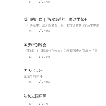
11
2719
我们的广西｜你想知道的广西这里都有！
《广西读本》是大型复合出版工程“我们的广西”丛书中的一本。本书属于广西基本情况的选题，在内容选择上紧紧围绕“讲好广西故事、塑造广西品牌、树立广西形象”的宗旨，立体式地呈现“美丽广西、厚重广西、幸福广西”的新形象。作者：刘硕良 郑维宽播音...
73
3316
国庆特别晚会
《原创》：《国庆特别晚会》为展现国庆的喜庆与祖国的深情我将以具体的场景切入从清晨升旗的庄严到街头巷尾的欢庆到历史与当下的交融，用优美的笔触传递对祖国的热爱与自豪！用诗歌和情感美文形式，歌颂祖国的繁荣富强，祝人民幸福安康！
12
2.9万
国庆七天乐
魔性早功练习
10
1518
法制史国庆班
12
1万