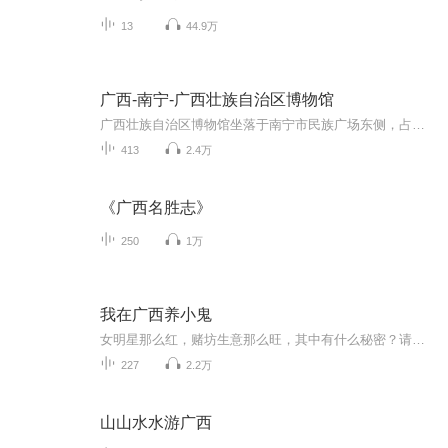
13
44.9万
广西-南宁-广西壮族自治区博物馆
广西壮族自治区博物馆坐落于南宁市民族广场东侧，占地面积约60亩，是一家省（自治区）级综合性历史、艺术类博物馆，国家一级博物馆。广西壮族自治区博物馆馆藏文物达50000多件，其中，一级文物152件，二级文物1791件，三级文物3867件。
413
2.4万
《广西名胜志》
250
1万
我在广西养小鬼
女明星那么红，赌坊生意那么旺，其中有什么秘密？请不要搜索相关人和事……吴名为你揭秘养小鬼那些事……这是真实的故事，请不要搜索里边相关的人和事，因为真的存在。
227
2.2万
山山水水游广西