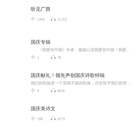
听见广西
1442
11.4万
国庆专辑
《我爱你中国》作者：凝嫣心语我爱你中国！我爱你春天蓬勃的秧苗；我爱你秋日金黄的硕果。我爱你中国！我爱你青松气质，我爱你红梅品格！我爱你家乡的甜蔗好像乳汁滋润着我的心窝。我爱你中国，我要把最美的歌儿献给你，我的母亲我的祖国。我爱你中国，我爱...
1
78
国庆献礼！领先声创国庆诗歌特辑
我们的民族是一个坚韧不拔的民族，历史给予我们的苦难都变成了闪着金光的勋章！我们的国家是一个龙腾虎跃的国家，那条巨龙正以不可阻挡之势崛起于神奇的东方！------------------------------------------------值此祖国70周年华诞之际，领先声创以诗歌向祖国献礼！用我们的声音、用我们的热血、用我们的灵魂诵读经典爱国篇章，歌颂我们的祖国！永远繁荣富强！
8
6076
国庆美诗文
108
4173