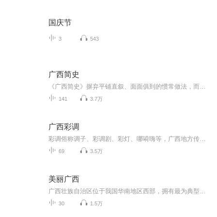
国庆节
3
543
广西简史
《广西简史》摒弃平铺直叙、面面俱到的惯常做法，而采用以重要人物为目、以重要事件为纲的写作框架和写作形式，用一个个重要事件和重要人物，串联广西的历史，提纲挈领地勾勒广西历史发展的基本脉络。作者：刘祥学出版社：漓江出版社有限公司ISBN：9787540...
141
3.7万
广西彩调
彩调俗称调子、彩调剧、彩灯、哪嗬嗨等，广西地方传统戏剧，国家级非物质文化遗产之一。2006年，彩调经中华人民共和国国务院批准列入第一批国家级非物质文化遗产名录，遗产编号是Ⅳ-76。
69
3.5万
美丽广西
广西壮族自治区位于我国华南地区西部，拥有最为典型的喀斯特地貌，境内多高山盆地，气候属亚热带季风气候，降水资源充沛，矿产资源丰富、动植物种类繁多。东邻广东，西接云南，东北接湖南，西北靠贵州，南临北部湾，隔海与海南相望，西南与越南接壤，海陆...
30
1.5万