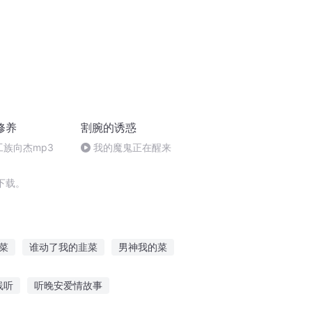
修养
割腕的诱惑
工族向杰mp3
我的魔鬼正在醒来
下载。
菜
谁动了我的韭菜
男神我的菜
菜
异世收割
末日收割者
线听
听晚安爱情故事