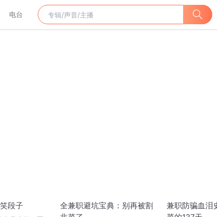
电台
笑段子
全兼职避坑宝典：别再被割
兼职防骗血泪