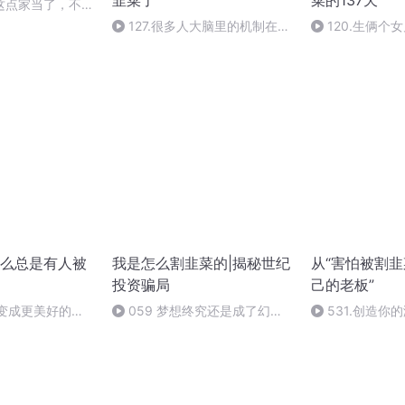
韭菜了
菜的137天
这点家当了，不知
住
127.很多人大脑里的机制在保
120.生俩个
护自己的惨状
现代，大脑操作系
前的
么总是有人被
我是怎么割韭菜的|揭秘世纪
从“害怕被割韭
投资骗局
己的老板”
天变成更美好的明
059 梦想终究还是成了幻
531.创造你
影-1
从哪开始改变？