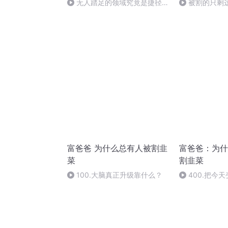
无人踏足的领域究竟是捷径还
被割的只剩
是陷阱（下）
道我顶不顶的
富爸爸 为什么总有人被割韭
富爸爸：为什
菜
割韭菜
100.大脑真正升级靠什么？
400.把今
天(一)