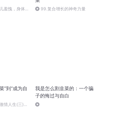
菜
女儿羞愧，身体在
99.复合增长的神奇力量
统是2000年
菜”到“成为自
我是怎么割韭菜的：一个骗
子的悔过与自白
的激情人生(三)－