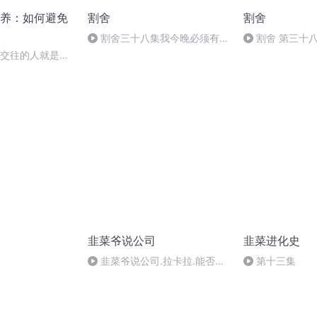
养：如何避免
割舍
割舍
割舍三十八集我今晚必须有你
割舍 第三十
（全集完）
有你（完）
切交往的人就是你
韭菜爷说公司
韭菜进化史
韭菜爷说公司.拉卡拉.能否抢
第十三集
占微信支付宝的蛋糕？