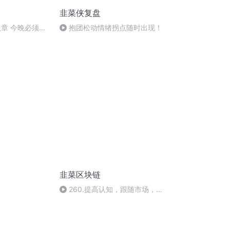
韭菜侠复盘
八章 今晚必须拥
抱团松动情绪拐点随时出现！
韭菜区块链
260.提高认知，跟随市场，
才能在变幻诡谲的市场中，获取
财富