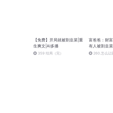
【免费】开局就被割韭菜|重
富爸爸：财富
生爽文|AI多播
有人被割韭菜
359 结局（完）
260.怎么
容易