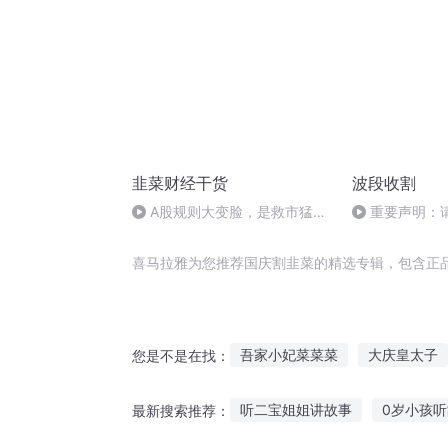
韭菜财经干货
波段收割
A股规则大变脸，是救市猛药
重要声明：
还是普通补丁？
关注新专辑《吴
实盘策略》
喜马拉雅为您推荐国庆割韭菜的精选专辑，包含正
吾家小妃菜菜菜
大庆皇太子
您是不是在找：
小白菜大白菜
我真不是菜
听二宝姐姐讲故事
0岁小孩
最新搜索推荐：
我用系统割韭菜
庆云传奇