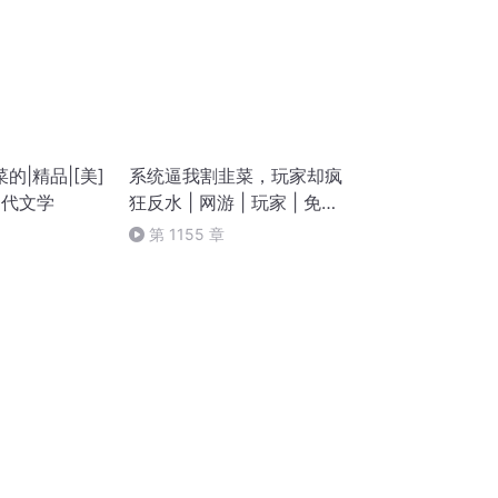
的|精品|[美]
系统逼我割韭菜，玩家却疯
当代文学
狂反水 | 网游 | 玩家 | 免费
有声小说
第 1155 章