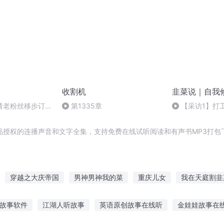
收割机
韭菜说｜自我
请老粉丝移步订阅
第1335章
【采访1】打
延志 | 三线擒龙
品授权的连播声音和文字全集，支持免费在线试听阅读和有声书MP3打包
穿越之大庆帝国
男神男神我的菜
重庆儿女
我在天庭割韭
我有系统不可能这么菜
一人有庆
时空收割者
宠妃不是你的
听故事软件
江湖人听故事
英语原创故事在线听
金娃娃故事在
分割不开的爱
我在大明割韭菜