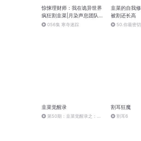
惊悚理财师：我在诡异世界
韭菜的自我修
疯狂割韭菜|月染声息团队演
被割还长高
播|多播|无限流|闯关试炼
056集 寒寺迷踪
50.你最密
的未来
韭菜觉醒录
割耳狂魔
第50期：韭菜觉醒录之：从
割耳6
韭菜到交易者的路你愿意走多远