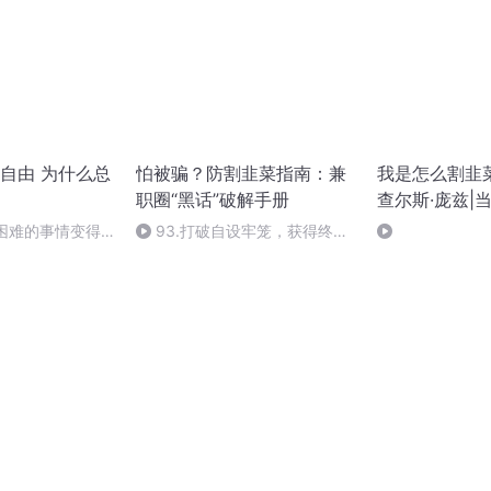
自由 为什么总
怕被骗？防割韭菜指南：兼
我是怎么割韭菜
职圈“黑话”破解手册
查尔斯·庞兹|
让困难的事情变得
93.打破自设牢笼，获得终极
幸福