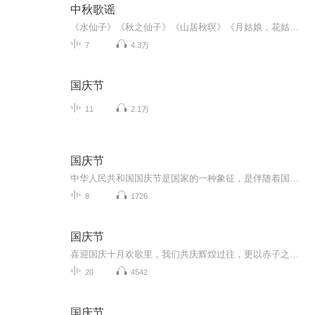
中秋歌谣
《水仙子》《秋之仙子》《山居秋暝》《月姑娘，花姑娘》《月儿圆圆》《秋风吹吹》
7
4.3万
国庆节
11
2.1万
国庆节
中华人民共和国国庆节是国家的一种象征，是伴随着国家的出现而出现的。让我们用诗歌朗诵歌颂祖国的繁荣富强，国泰民安。
8
1726
国庆节
喜迎国庆十月欢歌里，我们共庆辉煌过往，更以赤子之心，向未来书写滚烫的誓言——这盛世，值得我们以热爱相拥。
20
4542
国庆节