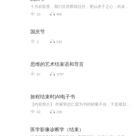
十月欢歌里，我们共庆辉煌过往，更以赤子之心，向未来书写滚烫的誓言——这盛世，值得我们以热爱相拥。
10
465
国庆节
3
543
思维的艺术结束语和导言
97
3797
旅程结束时|AI电子书
【内容简介】 作家郭忠仁因为书的销量不佳，于是规划了一条路线打算采访不同城市的朋友们完成下一本书，不料中途遭遇车祸身亡，留下了还没有完成的几个采访地图路线。编辑刘德伟和小作家方文杰两人继续上路帮忙完成郭忠仁的遗愿，于是开始了这一次的旅程。...
50
239
医学影像诊断学（结束）