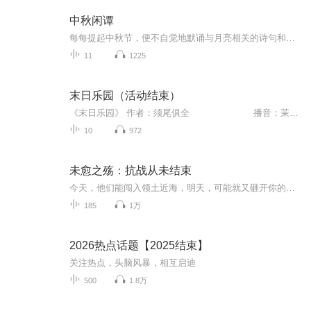
中秋闲谭
每每提起中秋节，便不自觉地默诵与月亮相关的诗句和故事来，因为中秋节里还有一个与月亮相关的美丽的传说呢！ 美丽的嫦娥姑娘和可爱的小玉兔就在月亮的广寒宫里住着，特别是在中秋节这天晚上，当一轮满月悄悄的挂在天边时，在广寒宫里、美丽的嫦娥姑娘抱着可爱的小玉兔就开活动起来，当我们与家人一起围聚在丰盛的晚餐桌旁、吃着丰盛的水果和共享月饼美食、不经意间抬头仰望天上的满月时，有眼亮的小朋友就会大叫起来：”哦，天哪，我看到月亮里面的嫦娥姐姐了，她还抱着个可爱的小兔兔和大家打招呼呢“！..… 中秋的传说和故事、闲谭古今梦落花，一起嗨聊吧...
11
1225
末日乐园（活动结束）
《末日乐园》 作者：须尾俱全 播音：茉顔此文参加火爆小说录制活动。内容简介：“我觉得……我男朋友好像想杀掉我。”林三酒喃喃地说道。想起自己多金帅气又温柔的男友，她不禁浑身打了个冷战。由身边人亲手拉开帷幕的末日地狱，正向她呼啸而来。
10
972
未愈之殇：抗战从未结束
今天，他们能闯入领土近海，明天，可能就又砸开你的家门……朋友们好，我是真相大摔碑，欢迎收听本专辑，开启一场历史、真相和良心的会战，直面那些不曾愈合的抗战创伤。当年，日本狂徒曾叫嚣“两个月结束战争”、“3个月灭亡中国”，这些狂妄之念虽未实现...
185
1万
2026热点话题【2025结束】
关注热点，头脑风暴，相互启迪
500
1.8万