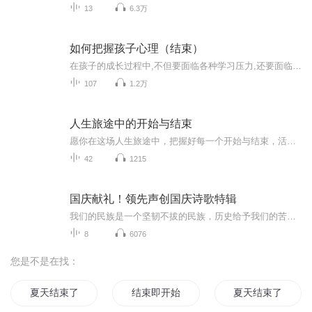
13
6.3万
如何把握孩子心理（结束）
在孩子的成长过程中,不但要面临各种学习压力,还要面临来自社会的各种诱惑,各种心理问题也由此产生,这也被人们称为"成长的烦恼"。本书正是针对青少年日趋多变的心理问题而编写,从行为问题、情绪问题、学习障碍、社会交往及人格特征等多方面对孩子经常出现的典型心理作了细致的分析,并结合案例为家长提供了一些可操作的方法和对策。
107
1.2万
人生旅途中的开始与结束
愿你在这场人生旅途中，把握好每一个开始与结束，活出属于自己的精彩。”
42
1215
国庆献礼！领先声创国庆诗歌特辑
我们的民族是一个坚韧不拔的民族，历史给予我们的苦难都变成了闪着金光的勋章！我们的国家是一个龙腾虎跃的国家，那条巨龙正以不可阻挡之势崛起于神奇的东方！------------------------------------------------值此祖国70周年华诞之际，领先声创以诗歌向祖国献礼！用我们的声音、用我们的热血、用我们的灵魂诵读经典爱国篇章，歌颂我们的祖国！永远繁荣富强！
8
6076
您是不是在找：
夏天结束了
结束即开始
夏天结束了之遇见