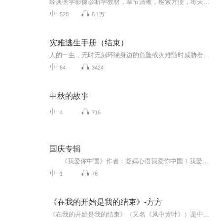
经典医学影像诊断学教材，章节清晰，检索方便，每天听一段，筑牢基础体系。
520
8.1万
灾难逃生手册（结束）
人的一生，无时无刻环绕身边的危险或灾难随时威胁着我们，自然灾害、人为危险、家庭疏忽、旅途意外、交通事故、运动伤害、暴力事件、恐怖袭击…… 如何提高警觉，做好身体和心理的应急准备，保存自己，求得最大的生存机会，正是本文所提供对策的目的。老黄...
64
3424
中秋的故事
4
716
国庆专辑
《我爱你中国》作者：凝嫣心语我爱你中国！我爱你春天蓬勃的秧苗；我爱你秋日金黄的硕果。我爱你中国！我爱你青松气质，我爱你红梅品格！我爱你家乡的甜蔗好像乳汁滋润着我的心窝。我爱你中国，我要把最美的歌儿献给你，我的母亲我的祖国。我爱你中国，我爱...
1
78
《在我的开始是我的结束》-方方
《在我的开始是我的结束》（又名《风中黄叶》）是中国当代作家方方创作的中篇小说，首次发表于《大家》1999年第3期。《在我的开始是我的结束》讲述了主人公黄苏子，作为一名受过高等教育的知识女性的人格由异化走向分裂的悲剧故事。小说题为“在我的开始是...