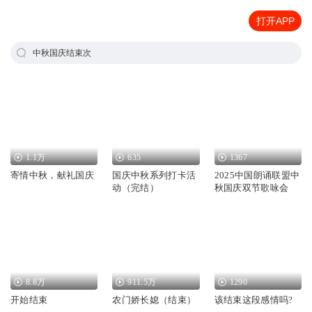
打开APP
中秋国庆结束次
1.1万
635
1367
寄情中秋，献礼国庆
国庆中秋系列打卡活
2025中国朗诵联盟中
动（完结）
秋国庆双节歌咏会
8.8万
911.5万
1290
开始结束
农门娇长媳（结束）
该结束这段感情吗?