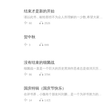
结束才是新的开始
谨以此书，献给那些不为众人所理解的一少数,希望大家能够了解他们生命中的欢乐与辛酸，灵魂深处的黑暗和光明。 【题记】 我们不是神，所以我们无法选择自己的出生。 我们不是神，但我们可以选择如何活着，以及如何死去。 【阅读指南——请咬文嚼字确认以下事项后，再翻阅正文】 一、以下人群禁止阅读 1．18岁以下未成年； 2．有任何程度抑郁症、忧郁症患者； 3．以各类电影和现实中的杀人狂为偶像以及以成为杀手为梦想者； 4．抱着理想主义人生观者； 5．有暴力倾向者。 二、以下人群谨慎阅读 1．处于生存和情绪低谷者； 2．正在极度爱一个人，或恨一个人者； 3．心智不健全者，请在监护人或医师指导下阅读。 三．本书不是之处 1．本书不是一本善良的书； 2．本书不是一本快乐的书； 3．本书不是一本色情的书； 4．本书不是一本血腥的书； 5．本书不是一本暴力的书； 6. 本书不是一本恐怖的书； 7．本书不是一本正常的书。 越这样我越想看，你懂了没精髓？
60
2526
贺中秋
3
849
没有结束的细菌战
细菌战一直是一个巨大的历史黑洞作恶者总是借消灭历史来掩盖罪行所以还原历史保存真实的历史是反思并校正人类行为的起点和前提
86
3794
国庆特辑（国庆节快乐）
在评书界，小魏有个朋友叫刘鹏，是一个为评书努力的小伙子。在2021年国庆期间，他想弄个特辑，便烦劳我给他录个爱国题材的评书小段儿。这种事情，不是特殊情况，小魏一般不会拒绝，也就给其录了一个《鲁迅踢鬼》，等他传完，我再传到我的专辑里。另外，小...
14
1.6万