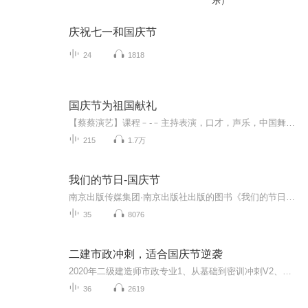
乐）
庆祝七一和国庆节
24
1818
国庆节为祖国献礼
【蔡蔡演艺】课程﹣-﹣主持表演，口才，声乐，中国舞，民族舞。独特的小舞台，专业的录音棚，每一位同学都能成为优秀的小明星。独特的教学模式，轻松上课，快乐学习！知名主持人，舞蹈家，高级教师任职授课！江南总校：河沟街42号三楼 18545856430江北分校...
215
1.7万
我们的节日-国庆节
南京出版传媒集团·南京出版社出版的图书《我们的节日》通过对中国节日文化和节日意义进行深度的挖掘，面向青少年群体构建独具特色的栏目内容，以此丰富春节、元宵节、清明节、端午节、七夕节、中秋节、重阳节等传统节日；六一节、教师节、国庆节等新兴节日的文化内涵和表现形式。促进青少年形成新的节日习俗，提升节日仪式感、认同感。音频作品由金陵朗读者联盟志愿者朗诵，南京音像出版社、金陵图书馆联合制作。
35
8076
二建市政冲刺，适合国庆节逆袭
2020年二级建造师市政专业1、从基础到密训冲刺V2、从精华课程到超压密押V3、0基础同步更新v4、持续更新到2020年考试V5、只要你跟着学让你一次稳拿证V6、渠道超压压题，超压三页纸等独家绝密压题!
36
2619