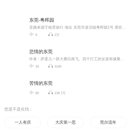
东莞-粤晖园
音频来源于链景旅行 地址 东莞市道滘镇粤晖园1号 票价描述 成人票60元；身高1.2米以下儿童免票；身高1.2米-1.5米儿童及60岁以上老人凭有效证件可购优惠票30元。 开放时间 冬季8:30-17:30，夏季8:30-18:00（如有变更，以现场公布时间为准） 乘车信息 道滘车...
9
2万
悲情的东莞
作者：萨柔儿一群大雁往南飞。四个打工的女孩有缘聚在一起，开启了一段悲欢离合的故事。这里有欢场的五光十色，也有人前的欢笑与背后的眼泪……
34
3180
苦情的东莞
80
138.7万
您是不是在找：
一人有庆
大庆第一恶
莞尔流年