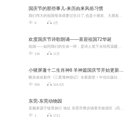
国庆节的那些事儿-来历由来风俗习惯
我们伟大的祖国母亲就要过生日了,也是小朋友、大朋友们最喜欢的“国庆小长假”或说“黄金周”还有说”国庆7天乐”的，说法真是不一而足。那么“国庆节”是怎么来的？自古以来国庆节怎么庆贺？新中国国庆节的来历，以及新中国国庆节的庆贺方式又有哪些呢？ ...
6
2万
欢度国庆节诗歌朗诵——喜迎祖国72华诞
祖国——如同我们的生命一样，是诗人笔下永恒而温暖的主题。在祖国72周年华诞来临之际，特创建这个诗歌朗诵专辑，诵读经典爱国篇章，和大家一起歌颂祖国，向国庆的献礼！祝愿伟大的祖国繁荣富强，祝愿大家国庆节快乐，度过平安快乐的黄金周假期！
116
11万
小猪屏蓬十二生肖神8 羊神篇国庆节开始更新啦！
晓东叔叔新作《三星堆神游记》全新面世！中信出版社出版！京东当当淘宝均有售！点蓝色字收听——《小猪屏蓬爆笑日记2024》《小猪屏蓬爆笑日记2》《小猪屏蓬爆笑日记1》让你笑得喘不上气！《我进故宫当富翁——小猪屏蓬故宫财商笔记》教你成为大富翁！《小...
550
315.4万
东莞-东莞动物园
音频来源于链景旅行 地址 东莞市寮步镇香市旅游区（药勒村） 票价描述 通票100元，包含：动物园门票 海洋馆表演 综合馆表演 7项大型游艺项目（镜宫、森林火车、激战鲨鱼岛、星际旅行、大摆锤、旋转飞椅、惊呼狂叫、双层豪华转马、迷你穿梭）。身高1.2米以...
1
1711