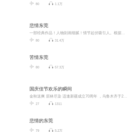
80
1.1万
悲情东莞
一部经典作品！人物刻画细腻！情节起伏吸引人。根据听众的喜好而精选，声音清晰，感染力强。感情色彩浓厚。。就是对我们的最大支持和厚爱。每天加班很辛苦，您就动动手指支持一下吧！一部经典作品！人物刻画细腻！情节起伏吸引人。根据听众的喜好而精选，...
80
31.4万
苦情东莞
80
57.3万
国庆佳节欢乐的瞬间
金秋送爽 层林尽染 适逢新疆成立70周年 ，乌鲁木齐于2025年9月23日迎来党中央和习大大带领的慰问团。新疆各族群众欢欣鼓舞，热烈欢迎。
27
1311
悲情的东莞
79
5.2万