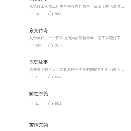
东莞打工者在工厂中的生存挣扎故事，反映了时代洪流下个体的无奈与坚韧
43
6553
东莞传奇
九十年代，一个四川山沟沟的屌丝青年，南下东莞打工，他侠肝义胆，邂逅了初恋，开启了跌宕起伏的漂泊人生。他创建的帮派横扫东莞，被称为东莞版的上海滩,他身边的七个女人同时爱上了他，他创造了一个个商业神话，这是一个时代的故事，也是一个时代的缩影，...
243
35.4万
东莞故事
离开故乡数年后，徐真真联手少年时的搭档叶昕为故乡东莞创作了一段鼓励人心的短篇赞诗。...
1
1267
睡在东莞
11
6919
苦情东莞