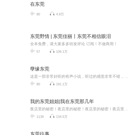
在东莞
80
4.9万
东莞野情 | 东莞佳丽丨东莞不相信眼泪
全本免费，请大家多多转发评论 订阅！不做商用！
57
106.1万
孽缘东莞
这是一部非常好听的有声小说，听过的感觉非常不错，故事扑朔迷离，情节跌宕起伏，?是以（推理、悬疑、奇特、未知、穿越、血腥、架空、恐怖、刺激）等风格模式构成的虚幻故事。?为了提供更多优秀的有声作品，请多多宣传和推荐本书，这是一种支持与鼓励！欢迎您的意见和建议，我们将不断提升自己，给大家呢带来更多优秀的作品。请大家多多支持，好听就请小伙伴一起来吧。只就是对我们最大的支持了.有声小说的未来，是需要大家共同的努力!? 友情提示:听书是种生活的品味，在品味生活的同时...
80
181.1万
我的东莞姐姐|我在东莞那几年
夜店里的秘密！夜店里的秘密！夜店里的秘密！夜店里的秘密！我的东莞姐姐|我在东莞那几年我的东莞姐姐|我在东莞那几年我的东莞姐姐|我在东莞那几年
1139
134.5万
东莞往事