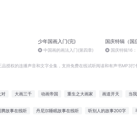
少年国画入门(完)
国庆特辑（国
中国画的画法入门(第四章)
国庆特辑16
胡 东方红+一般
正品授权的连播声音和文字全集，支持免费在线试听阅读和有声书MP3打
太对
大画三千
动画帝国
重生之大画家
画道开天
当我
你的画里有月光
异界之以画成神
师从画中来
画像里的男人
图腾故事在线听
丹尼尔睡眠故事在线听
听别人的故事200字
画界仙尊
上给胎宝宝听故事
能安静的听故事教案
大人听恐怖鬼故事好吗