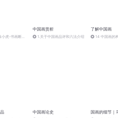
中国画赏析
了解中国画
城 徐小虎-书画断代
1.关于中国画品评和六法介绍
14 中国画的
全民开讲] [12
品
中国画论史
国画的细节｜