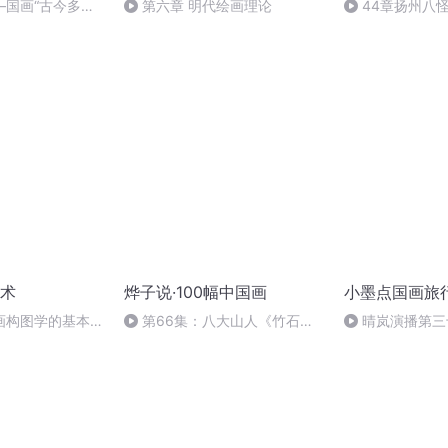
—国画“古今多少
第六章 明代绘画理论
44章扬州八
！”
术
烨子说·100幅中国画
小墨点国画旅
画构图学的基本原
第66集：八大山人《竹石鸳
晴岚演播第三
间(上)
鸯图》——1.187亿元的绝笔之
小墨团
作