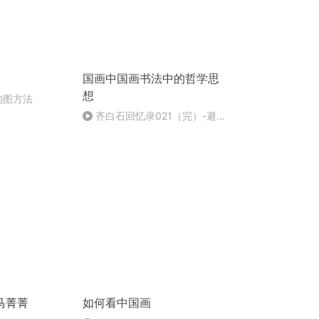
国画中国画书法中的哲学思
想
构图方法
齐白石回忆录021（完）-避
世时期（1937年-1948年）
马菁菁
如何看中国画