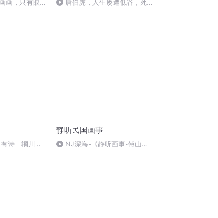
画画，只有眼高
唐伯虎，人生屡遭低谷，死后
才点秋香
静听民国画事
中有诗，辋川图
NJ深海-《静听画事-傅山》
中篇