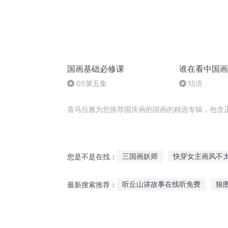
国画基础必修课
谁在看中国画
05第五集
结语
喜马拉雅为您推荐国庆画的国画的精选专辑，包含
三国画妖师
快穿女主画风不
您是不是在找：
画龙游九天
长情一画星月
听丘山讲故事在线听免费
狼
最新搜索推荐：
风之画员之风之子
魔师神画
什么软件可以拍照听故事
早