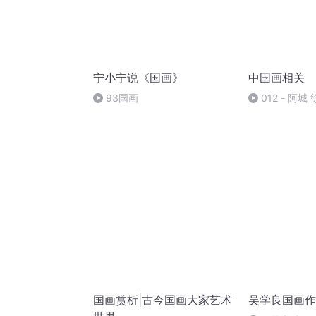
宁小宁说《国画》
中国画相关
93国画
012 - 阿
与鉴定 元画[@新
- 22]
国画赏析|古今国画大家艺术
吴学良国画作