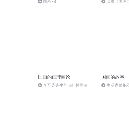
国画78
演播《国画
国画的画理画论
国画的故事
李可染先生的点叶树画法
生活家傅抱