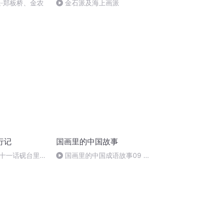
怪·郑板桥、金农
金石派及海上画派
行记
国画里的中国故事
十一话砚台里的
国画里的中国成语故事09 孺
子可教