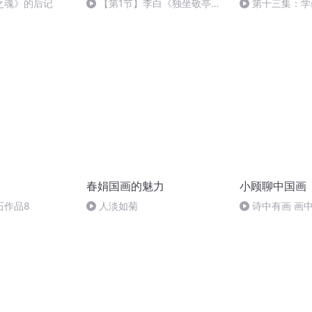
之魂》的后记
【第1节】李白《独坐敬亭
第十三集：学
山》
才能手高
春娟国画的魅力
小顾聊中国画
石作品8
人淡如菊
诗中有画 画
（下）