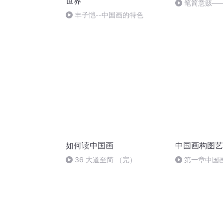
世界
笔简意赅—
事，都在谈笑间
丰子恺--中国画的特色
如何读中国画
中国画构图艺
36 大道至简 （完）
第一章中国
理:三，透视与空