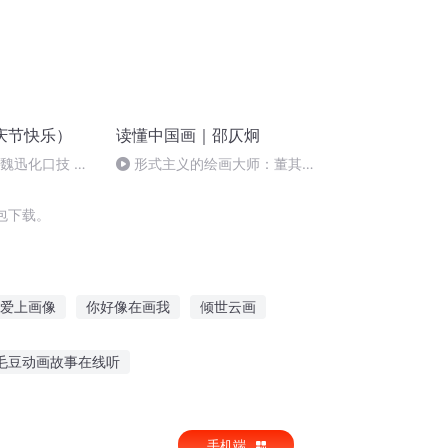
庆节快乐）
读懂中国画｜邵仄炯
：魏迅化口技 二
形式主义的绘画大师：董其昌
唱法和原生态
《秋兴八景图》
包下载。
爱上画像
你好像在画我
倾世云画
一画天下
无情人画无情路
毛豆动画故事在线听
胡萝卜听故事视频大全
手机端