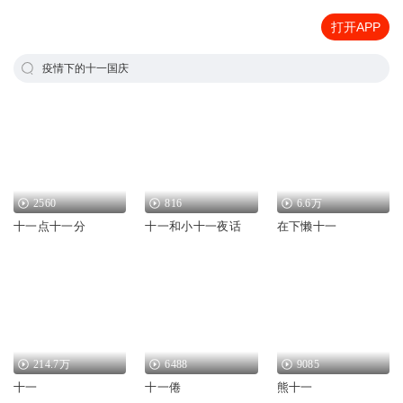
打开APP
疫情下的十一国庆
2560
816
6.6万
十一点十一分
十一和小十一夜话
在下懒十一
214.7万
6488
9085
十一
十一倦
熊十一