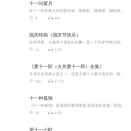
十一问紫月
苏十一和苏紫月的话题对谈。聊电影，聊情感，聊职场，聊育儿……生活杂谈，各有观点；不论对错，直抒己见；男女立场大不同，你同意谁，反对谁？欢迎留言加入哦！喜欢请关注，深爱请守护~
9
462
国庆特辑（国庆节快乐）
在评书界，小魏有个朋友叫刘鹏，是一个为评书努力的小伙子。在2021年国庆期间，他想弄个特辑，便烦劳我给他录个爱国题材的评书小段儿。这种事情，不是特殊情况，小魏一般不会拒绝，也就给其录了一个《鲁迅踢鬼》，等他传完，我再传到我的专辑里。另外，小...
14
1.6万
《萧十一郎（火并萧十一郎）全集》
古龙先生经典小说之一。也是主播个人极为喜欢的一篇。美酒，宝刀，心爱的女子。试问，谁？又会不喜欢呢？
162
17.1万
十一种孤独
《十一种孤独》是美国作家理查德·耶茨创作的第一部短篇小说集，出版于1962年，收集了作者在1951至1961年创作的11篇短篇小说。以冷峻的笔触描写了美国二战后五六十年代普通纽约人的生活：十一种人的十一种孤独的人生。用简约的语言塑造了社会典型环境中的典型人物，并且通过对他们的刻画描写，来剖析当时美国普通人的生存现状和心理状况。该书充满活力、引人入胜。 初次尝试制作有声书专辑，各方面都很稚嫩青涩，希望各位多提意见。
32
6.8万
第十一小时