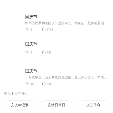
国庆节
中华人民共和国国庆节是国家的一种象征，是伴随着国家的出现而出现的。让我们用诗歌朗诵歌颂祖国的繁荣富强，国泰民安。
8
1726
国庆节
3
543
国庆节
十月欢歌里，我们共庆辉煌过往，更以赤子之心，向未来书写滚烫的誓言——这盛世，值得我们以热爱相拥。
10
465
您是不是在找：
安庆年记事
疫情日常日记
庆云传奇