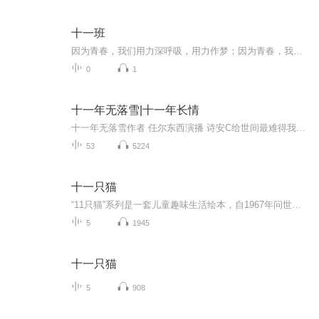
十一班
因为青春，我们用力深呼吸，用力作梦；因为青春，我们约定制造共同的回忆，镶在青春纪念册；因为青春，我们不忘怀旧，在求的海洋里领航，在生活的天空中翱翔，在人生的道路上畅佯，感受多彩的生命，编织人生的梦想。同时青春的长河也流淌着年少的轻狂，充满着风雨坎坷。拜尔娜与十一班合作全新创作单曲《十一班》把对青春的懵懂和向往都融入了这首歌中，哼着歌走入美好未来。...
0
1
十一年无落雪|十一年长情
十一年无落雪作者 任尔东西演播 诗安C给世间最难得我一生狂热 陆嵘峥我一生无悔 入警校青梅竹马十一年长情 那是一堆未寄出去的信甚至连署名都没有陆嵘峥打开其中一封上面的娟秀字迹，赫然写着一句话陆嵘峥同志，今年我真的要放弃你了请大家点赞评论转发支持哦你们的点赞是我进步的动力
53
5224
十一只猫
“11只猫”系列是一套儿童趣味生活绘本，自1967年问世后屡获大奖，到今天仍是孩子们心中的绘本人气王！作者采用诙谐滑稽、富有悬念的笔调，勾画出11只猫的鲜明形象，他们有一点好奇心、一点小贪心、一点小滑头，却天性善良勇敢。11只猫就像天性纯真的孩子...
5
1945
十一只猫
5
908