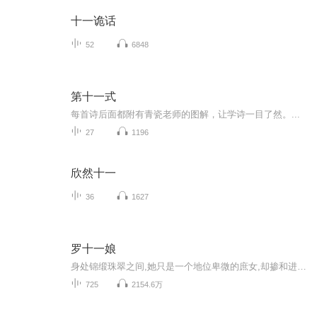
十一诡话
52
6848
第十一式
每首诗后面都附有青瓷老师的图解，让学诗一目了然。...
27
1196
欣然十一
36
1627
罗十一娘
身处锦缎珠翠之间,她只是一个地位卑微的庶女,却掺和进了庞大的家族阴谋,为了改变自身的环境,她不得不步步为营。
725
2154.6万