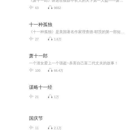
《萧十一郎》讲述在狼群中长大的天下第一大盗——萧十一郎，与出生名门世族的天下第一美人——沈璧君以及随性直率的“女妖怪”风四娘之间，流传千古，荡气回肠的故事。
63
9652
十一种孤独
《十一种孤独》是美国著名作家理查德·耶茨的第一部短篇小说集，出版于1962年，收集了作者在1951至1961年创作的11篇短篇小说，被誉为纽约版的《都柏林人》，以冷峻的笔触描写了美国二战后五六十年代纽约人的生活，是20世纪美国文学的经典作品。
27
1.6万
萧十一郎
一个渣女爱上一个强盗~杀害自己富二代丈夫的故事！
100
66.4万
谋略十一经
21
1万
国庆节
11
2.1万