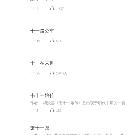
4
1.8万
十一路公车
19
5116
十一在末世
25
104.9万
韦十一娘传
作者： 胡汝嘉《韦十一娘传》是出现于明代中期的一篇剑侠小说，在国内已失传三百余年的明人胡汝嘉著《韦十一娘传》，在韩国发现，见于朝鲜活字本《删补文苑楂橘》。最近韩国学者将《韦十一娘传》影印本寄给本文作者。该作品重现、填补了我国剑侠小说史上一...
5
162
萧十一郎