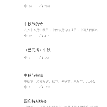
10
7189
中秋节的诗
八月十五是中秋节，中秋节是传统佳节，中国人团圆吃月饼的日子，这个节日自古就有，所以留下了不少关于中秋节的诗
12
437
（已完播）中秋
6
142
中秋节特辑
中秋节，又称月夕、秋节、仲秋节、八月节、八月会、追月节、玩月节、拜月节、女儿节或团圆节，是流行于中国众多民族与汉字文化圈诸国的传统文化节日，时在农历八月十五；因其恰值三秋之半，故名，也有些地方将中秋节定在八月十六。[1-2] 中秋节始于唐朝...
1
1624
国庆特别晚会