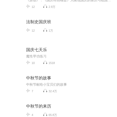
《原创》：《国庆特别晚会》为展现国庆的喜庆与祖国的深情我将以具体的场景切入从清晨升旗的庄严到街头巷尾的欢庆到历史与当下的交融，用优美的笔触传递对祖国的热爱与自豪！用诗歌和情感美文形式，歌颂祖国的繁荣富强，祝人民幸福安康！
12
2.9万
法制史国庆班
12
1万
国庆七天乐
魔性早功练习
10
1518
中秋节的故事
中秋节献给小宝贝们的故事
7
32.4万
中秋节的来历
4
65.8万