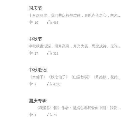
国庆节
十月欢歌里，我们共庆辉煌过往，更以赤子之心，向未来书写滚烫的誓言——这盛世，值得我们以热爱相拥。
10
465
中秋节
中秋秋夜渐深，明月高悬，月光为笺，思念成诗。无论天涯咫尺，此刻共沐清辉，团圆与守望，都化作心底最暖的灯火。
17
319
中秋歌谣
《水仙子》《秋之仙子》《山居秋暝》《月姑娘，花姑娘》《月儿圆圆》《秋风吹吹》
7
4.3万
国庆专辑
《我爱你中国》作者：凝嫣心语我爱你中国！我爱你春天蓬勃的秧苗；我爱你秋日金黄的硕果。我爱你中国！我爱你青松气质，我爱你红梅品格！我爱你家乡的甜蔗好像乳汁滋润着我的心窝。我爱你中国，我要把最美的歌儿献给你，我的母亲我的祖国。我爱你中国，我爱...
1
78