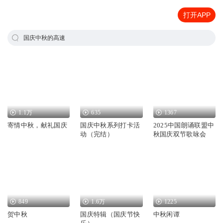
打开APP
国庆中秋的高速
1.1万
635
1367
寄情中秋，献礼国庆
国庆中秋系列打卡活
2025中国朗诵联盟中
动（完结）
秋国庆双节歌咏会
849
1.6万
1225
贺中秋
国庆特辑（国庆节快
中秋闲谭