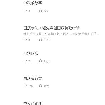
中秋的故事
4
716
国庆献礼！领先声创国庆诗歌特辑
我们的民族是一个坚韧不拔的民族，历史给予我们的苦难都变成了闪着金光的勋章！我们的国家是一个龙腾虎跃的国家，那条巨龙正以不可阻挡之势崛起于神奇的东方！------------------------------------------------值此祖国70周年华诞之际，领先声创以诗歌向祖国献礼！用我们的声音、用我们的热血、用我们的灵魂诵读经典爱国篇章，歌颂我们的祖国！永远繁荣富强！
8
6076
刑法国庆
26
1.7万
国庆美诗文
108
4173
中秋诗词集