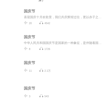
乐）
国庆节
喜迎国庆十月欢歌里，我们共庆辉煌过往，更以赤子之心，向未来书写滚烫的誓言——这盛世，值得我们以热爱相拥。
20
4542
国庆节
中华人民共和国国庆节是国家的一种象征，是伴随着国家的出现而出现的。让我们用诗歌朗诵歌颂祖国的繁荣富强，国泰民安。
8
1726
国庆节
11
2.1万
国庆节
3
543