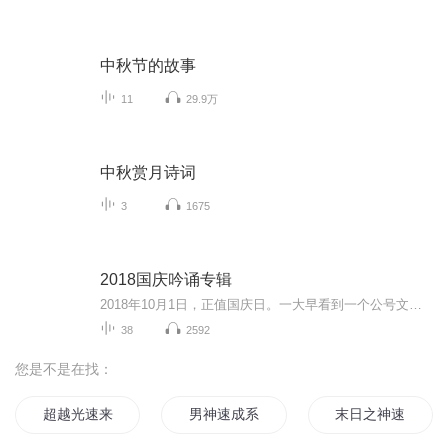
中秋节的故事
11
29.9万
中秋赏月诗词
3
1675
2018国庆吟诵专辑
2018年10月1日，正值国庆日。一大早看到一个公号文章，正是文天祥的《己卯十月一日至燕越五日罹狴犴有感而赋》。当然，彼十一非当今的十一。不过数字的巧合还是让人感触，今天拿来读一读，体味一番历史英杰的民族情怀，恰也当时。 根据诗题来看，这组诗是写于十月一日至十月五日之间，是文天祥被俘之后所作，这些诗作不仅有凛凛正气，更也能看的到他百端交集的复杂情感。另一首于右任先生的《望大陆》，微信公号有称《望乡》，一句“山之上国之殇”荡气回肠，一并兴起拿来读了一读。仓促间多有瑕疵...
38
2592
您是不是在找：
超越光速来爱你
男神速成系统
末日之神速大师