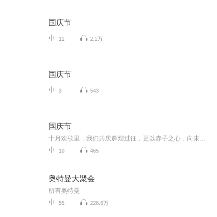
国庆节
11
2.1万
国庆节
3
543
国庆节
十月欢歌里，我们共庆辉煌过往，更以赤子之心，向未来书写滚烫的誓言——这盛世，值得我们以热爱相拥。
10
465
奥特曼大聚会
所有奥特曼
55
228.6万