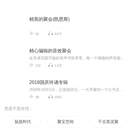
精英的聚会(凯恩斯)
...
55
4473
精心编辑的音效聚会
在充满无限可能的有声书世界里，每一个细微的声音都是构建故事世界的基石。寻找和选择能够完美融入作品的音效，是一件既富有挑战又充满乐趣的事情。为了帮助有声书创作者更便捷地捕捉灵感的火花，我起步制作了这部有声书音效专辑《音效聚会》。我会记录下...
152
1.6万
2018国庆吟诵专辑
2018年10月1日，正值国庆日。一大早看到一个公号文章，正是文天祥的《己卯十月一日至燕越五日罹狴犴有感而赋》。当然，彼十一非当今的十一。不过数字的巧合还是让人感触，今天拿来读一读，体味一番历史英杰的民族情怀，恰也当时。 根据诗题来看，这组诗是写于十月一日至十月五日之间，是文天祥被俘之后所作，这些诗作不仅有凛凛正气，更也能看的到他百端交集的复杂情感。另一首于右任先生的《望大陆》，微信公号有称《望乡》，一句“山之上国之殇”荡气回肠，一并兴起拿来读了一读。仓促间多有瑕疵...
38
2592
您是不是在找：
鼠疫时代
聚宝空间
千古英灵聚三国