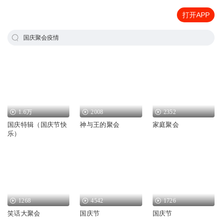
打开APP
国庆聚会疫情
1.6万
2008
2352
国庆特辑（国庆节快
神与王的聚会
家庭聚会
乐）
1268
4542
1726
笑话大聚会
国庆节
国庆节