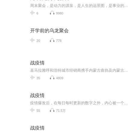
周末聚会，是动力的源泉，是人生的远景图，是事业的大舞台。
6
9980
开学前的乌龙聚会
20
778
战疫情
喜马拉雅呼和浩特城市经销商携手内蒙古曲协及内蒙古广播电视台评书曲艺广播共同制作。众志成城，共克时艰，为国效力，从点滴做起。国难当头，铭记于心并付诸于行动！
35
4809
战疫情
疫情爆发后，在每日每时更新的数字之外，内心被一个个平凡却闪着光的人物打动着。在这场抗击疫情的人民战争中，每个人都是战斗员，每个人都有一颗“感恩的心”，他们都在用自己能想到的最好方式守护着祖国、支援着湖北。他们中，有用生命保护生命的医护逆...
55
71.5万
战疫情