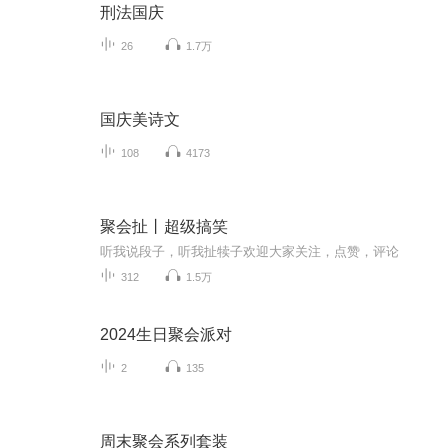
刑法国庆
26
1.7万
国庆美诗文
108
4173
聚会扯丨超级搞笑
听我说段子，听我扯犊子欢迎大家关注，点赞，评论
312
1.5万
2024生日聚会派对
2
135
周末聚会系列套装