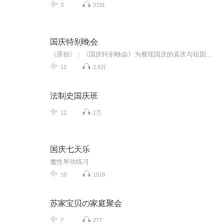
3
3731
国庆特别晚会
《原创》：《国庆特别晚会》为展现国庆的喜庆与祖国的深情我将以具体的场景切入从清晨升旗的庄严到街头巷尾的欢庆到历史与当下的交融，用优美的笔触传递对祖国的热爱与自豪！用诗歌和情感美文形式，歌颂祖国的繁荣富强，祝人民幸福安康！
12
2.9万
法制史国庆班
12
1万
国庆七天乐
魔性早功练习
10
1518
苏家宝贝の家庭聚会
7
277