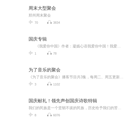
周末大型聚会
郑州周末聚会
70
3834
国庆专辑
《我爱你中国》作者：凝嫣心语我爱你中国！我爱你春天蓬勃的秧苗；我爱你秋日金黄的硕果。我爱你中国！我爱你青松气质，我爱你红梅品格！我爱你家乡的甜蔗好像乳汁滋润着我的心窝。我爱你中国，我要把最美的歌儿献给你，我的母亲我的祖国。我爱你中国，我爱...
1
78
为了音乐的聚会
《为了音乐的聚会》播客节目共3集，每周二、周五更新，欢迎留言说出你对时尚、音乐的看法。
3
1102
国庆献礼！领先声创国庆诗歌特辑
我们的民族是一个坚韧不拔的民族，历史给予我们的苦难都变成了闪着金光的勋章！我们的国家是一个龙腾虎跃的国家，那条巨龙正以不可阻挡之势崛起于神奇的东方！------------------------------------------------值此祖国70周年华诞之际，领先声创以诗歌向祖国献礼！用我们的声音、用我们的热血、用我们的灵魂诵读经典爱国篇章，歌颂我们的祖国！永远繁荣富强！
8
6076