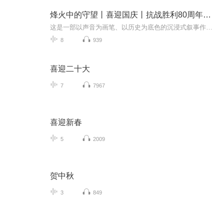
烽火中的守望丨喜迎国庆丨抗战胜利80周年丨广播剧
这是一部以声音为画笔、以历史为底色的沉浸式叙事作品，串联起1937年末南京城破后的烽火岁月与2025 年抗战胜利80周年的和平荣光，通过普通人的命运交织，复刻出中华民族在苦难中坚守、在抗争中前行的精神图谱。
8
939
喜迎二十大
7
7967
喜迎新春
5
2009
贺中秋
3
849