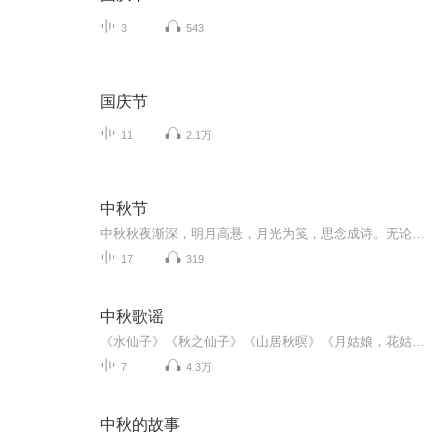
3
543
国庆节
11
2.1万
中秋节
中秋秋夜渐深，明月高悬，月光为笺，思念成诗。无论天涯咫尺，此刻共沐清辉，团圆与守望，都化作心底最暖的灯火。
17
319
中秋歌谣
《水仙子》《秋之仙子》《山居秋暝》《月姑娘，花姑娘》《月儿圆圆》《秋风吹吹》
7
4.3万
中秋的故事