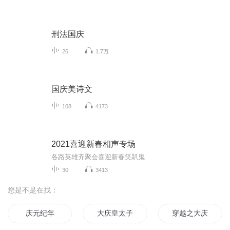
刑法国庆
26
1.7万
国庆美诗文
108
4173
2021喜迎新春相声专场
各路英雄齐聚会喜迎新春笑趴鬼
30
3413
您是不是在找：
庆元纪年
大庆皇太子
穿越之大庆帝国