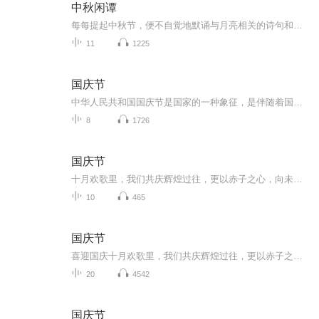
中秋闲谭
每每提起中秋节，便不自觉地默诵与月亮相关的诗句和故事来，因为中秋节里还有一个与月亮相关的美丽的传说呢！ 美丽的嫦娥姑娘和可爱的小玉兔就在月亮的广寒宫里住着，特别是在中秋节这天晚上，当一轮满月悄悄的挂在天边时，在广寒宫里、美丽的嫦娥姑娘抱着可爱的小玉兔就开活动起来，当我们与家人一起围聚在丰盛的晚餐桌旁、吃着丰盛的水果和共享月饼美食、不经意间抬头仰望天上的满月时，有眼亮的小朋友就会大叫起来：”哦，天哪，我看到月亮里面的嫦娥姐姐了，她还抱着个可爱的小兔兔和大家打招呼呢“！..… 中秋的传说和故事、闲谭古今梦落花，一起嗨聊吧...
11
1225
国庆节
中华人民共和国国庆节是国家的一种象征，是伴随着国家的出现而出现的。让我们用诗歌朗诵歌颂祖国的繁荣富强，国泰民安。
8
1726
国庆节
十月欢歌里，我们共庆辉煌过往，更以赤子之心，向未来书写滚烫的誓言——这盛世，值得我们以热爱相拥。
10
465
国庆节
喜迎国庆十月欢歌里，我们共庆辉煌过往，更以赤子之心，向未来书写滚烫的誓言——这盛世，值得我们以热爱相拥。
20
4542
国庆节