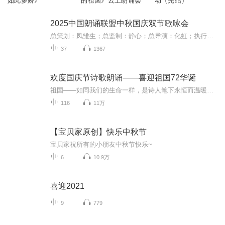
如此多娇》
的祖国》云上朗诵会
动（完结）
2025中国朗诵联盟中秋国庆双节歌咏会
总策划：凤雏生；总监制：静心；总导演：化虹；执行总监：莺子；执行导演：橙夏；主持人：静心、化虹、橙夏
37
1367
欢度国庆节诗歌朗诵——喜迎祖国72华诞
祖国——如同我们的生命一样，是诗人笔下永恒而温暖的主题。在祖国72周年华诞来临之际，特创建这个诗歌朗诵专辑，诵读经典爱国篇章，和大家一起歌颂祖国，向国庆的献礼！祝愿伟大的祖国繁荣富强，祝愿大家国庆节快乐，度过平安快乐的黄金周假期！
116
11万
【宝贝家原创】快乐中秋节
宝贝家祝所有的小朋友中秋节快乐~
6
10.9万
喜迎2021
9
779