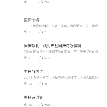
4
716
国庆专辑
《我爱你中国》作者：凝嫣心语我爱你中国！我爱你春天蓬勃的秧苗；我爱你秋日金黄的硕果。我爱你中国！我爱你青松气质，我爱你红梅品格！我爱你家乡的甜蔗好像乳汁滋润着我的心窝。我爱你中国，我要把最美的歌儿献给你，我的母亲我的祖国。我爱你中国，我爱...
1
78
国庆献礼！领先声创国庆诗歌特辑
我们的民族是一个坚韧不拔的民族，历史给予我们的苦难都变成了闪着金光的勋章！我们的国家是一个龙腾虎跃的国家，那条巨龙正以不可阻挡之势崛起于神奇的东方！------------------------------------------------值此祖国70周年华诞之际，领先声创以诗歌向祖国献礼！用我们的声音、用我们的热血、用我们的灵魂诵读经典爱国篇章，歌颂我们的祖国！永远繁荣富强！
8
6076
中秋节的诗
八月十五是中秋节，中秋节是传统佳节，中国人团圆吃月饼的日子，这个节日自古就有，所以留下了不少关于中秋节的诗
12
437
中秋诗词集
10
7189