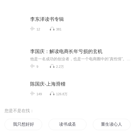
李东泽读书专辑
12
381
李国庆：解读电商长年亏损的玄机
他是一名成功的创业者，也是一个电商圈中的“真性情”。他就是当当网创始人、CEO李国庆。优米网创始人王利芬深度对话李国庆，探求电商激烈竞争中的玄机和机遇，探究当当网的商业模式和发展前景，探寻李国庆曾经不为人知的创业苦旅与人格魅力。 课时1 解读电商长年亏损的玄机(21分钟) 课时2电商品类之争？李国庆不想说的秘密(12分钟) 课时3当当开拓服装市场的“三板斧”(16分钟) 课时4再谈美国上市“潜规则”的教训(23分钟) 课时5“不善交际”的李国庆(14分钟) 课时6首忆下海动机与创业心酸史(27分钟) 课时7再忆少年时代“苦出身”(11分钟) 课时8我的个人、商业与社会价值观(20分钟) 课时9畅想退休后的公益梦(10分钟)
9
2.2万
陈国庆-上海滑稽
149
126.8万
您是不是在找：
我只想好好读书
读书成圣
重生读心人