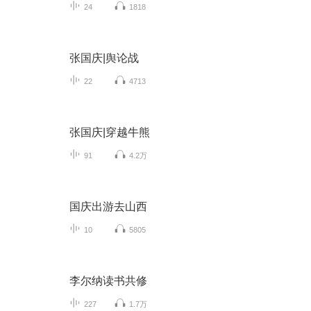
24
1818
张国庆|舆论战
22
4713
张国庆|穿越牛熊
91
4.2万
国庆出游去山西
10
5805
李尔纳读书共修
227
1.7万