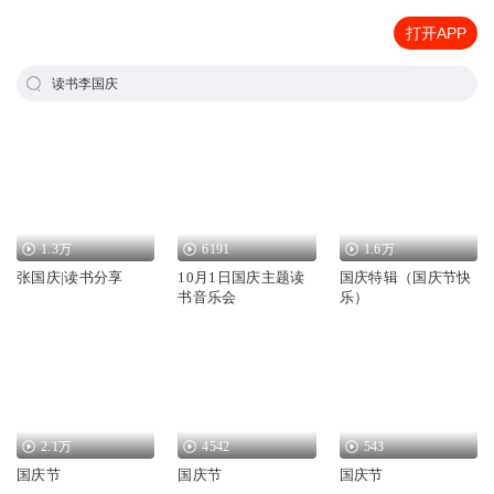
打开APP
读书李国庆
1.3万
6191
1.6万
张国庆|读书分享
10月1日国庆主题读
国庆特辑（国庆节快
书音乐会
乐）
2.1万
4542
543
国庆节
国庆节
国庆节