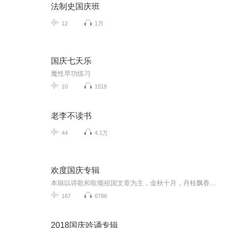
法制史国庆班
12
1万
国庆七天乐
魔性早功练习
10
1518
老李不读书
44
4.1万
欢度国庆专辑
本辑以诗歌和歌颂祖国文章为主，金秋十月，丹桂飘香，在这个充满丰收喜悦的季节里，我们满怀激动和自豪，迎来了中华人民共和国76周年华诞。这不仅是一个庄重的纪念日，更是全体中华儿女共同欢庆的盛大的节日，承载着深厚的民族情感和历史意义.
167
6788
2018国庆吟诵专辑