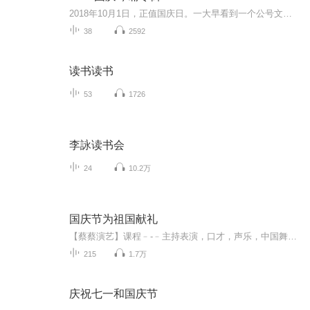
2018年10月1日，正值国庆日。一大早看到一个公号文章，正是文天祥的《己卯十月一日至燕越五日罹狴犴有感而赋》。当然，彼十一非当今的十一。不过数字的巧合还是让人感触，今天拿来读一读，体味一番历史英杰的民族情怀，恰也当时。 根据诗题来看，这组诗是写于十月一日至十月五日之间，是文天祥被俘之后所作，这些诗作不仅有凛凛正气，更也能看的到他百端交集的复杂情感。另一首于右任先生的《望大陆》，微信公号有称《望乡》，一句“山之上国之殇”荡气回肠，一并兴起拿来读了一读。仓促间多有瑕疵...
38
2592
读书读书
53
1726
李詠读书会
24
10.2万
国庆节为祖国献礼
【蔡蔡演艺】课程﹣-﹣主持表演，口才，声乐，中国舞，民族舞。独特的小舞台，专业的录音棚，每一位同学都能成为优秀的小明星。独特的教学模式，轻松上课，快乐学习！知名主持人，舞蹈家，高级教师任职授课！江南总校：河沟街42号三楼 18545856430江北分校...
215
1.7万
庆祝七一和国庆节