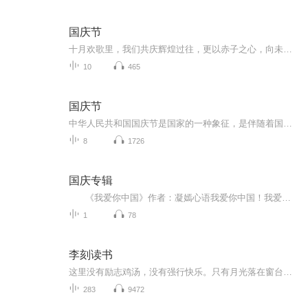
国庆节
十月欢歌里，我们共庆辉煌过往，更以赤子之心，向未来书写滚烫的誓言——这盛世，值得我们以热爱相拥。
10
465
国庆节
中华人民共和国国庆节是国家的一种象征，是伴随着国家的出现而出现的。让我们用诗歌朗诵歌颂祖国的繁荣富强，国泰民安。
8
1726
国庆专辑
《我爱你中国》作者：凝嫣心语我爱你中国！我爱你春天蓬勃的秧苗；我爱你秋日金黄的硕果。我爱你中国！我爱你青松气质，我爱你红梅品格！我爱你家乡的甜蔗好像乳汁滋润着我的心窝。我爱你中国，我要把最美的歌儿献给你，我的母亲我的祖国。我爱你中国，我爱...
1
78
李刻读书
这里没有励志鸡汤，没有强行快乐。只有月光落在窗台的声音，只有风吹过空荡街道的回响，只有一个人在黑暗中，与书籍交换秘密的温柔。
283
9472