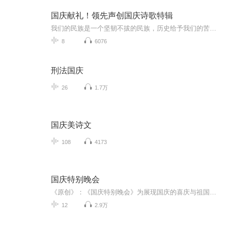
国庆献礼！领先声创国庆诗歌特辑
我们的民族是一个坚韧不拔的民族，历史给予我们的苦难都变成了闪着金光的勋章！我们的国家是一个龙腾虎跃的国家，那条巨龙正以不可阻挡之势崛起于神奇的东方！------------------------------------------------值此祖国70周年华诞之际，领先声创以诗歌向祖国献礼！用我们的声音、用我们的热血、用我们的灵魂诵读经典爱国篇章，歌颂我们的祖国！永远繁荣富强！
8
6076
刑法国庆
26
1.7万
国庆美诗文
108
4173
国庆特别晚会
《原创》：《国庆特别晚会》为展现国庆的喜庆与祖国的深情我将以具体的场景切入从清晨升旗的庄严到街头巷尾的欢庆到历史与当下的交融，用优美的笔触传递对祖国的热爱与自豪！用诗歌和情感美文形式，歌颂祖国的繁荣富强，祝人民幸福安康！
12
2.9万