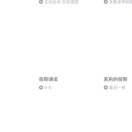
文化自信 文化强国
支教老师的
假期诵读
莫莉的假期
8-8
最后一章