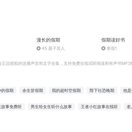
漫长的假期
假期读好书
）
45 聂子其人
寒假1
含正品授权的连播声音和文字全集，支持免费在线试听阅读和有声书MP3
神的假期
余生皆假期
我的超时空假期
陛下社恐晚期
他是
影后的悠长假期
重庆儿女
勇者的假期
开局万花筒保命
主故事免费听
男生给女生听什么故事
王者小红故事在线听
老
圣诞女神没有假期
大庆皇太子
直播多人听故事软件
儿童听读故事机
在哪听伤感故事电台
喜