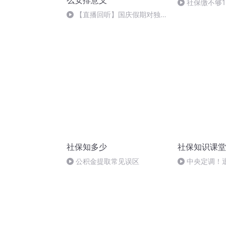
么安排意义
社保缴不够
【直播回听】国庆假期对独立
自主生活的有怎样
社保知多少
社保知识课堂
公积金提取常见误区
中央定调！
80后提前退和
距多少