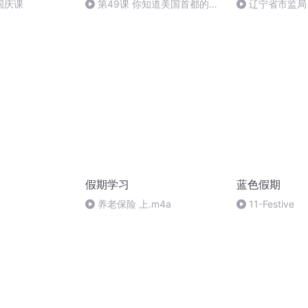
国庆课
第49课 你知道美国首都的名
辽宁省市监局
字吗？
治党
假期学习
蓝色假期
养老保险 上.m4a
11-Festive