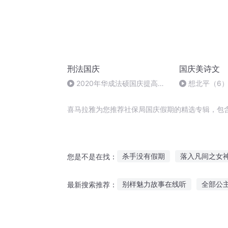
刑法国庆
国庆美诗文
2020年华成法硕国庆提高班
想北平（6
刑法陈 (26)
喜马拉雅为您推荐社保局国庆假期的精选专辑，包
杀手没有假期
落入凡间之女
您是不是在找：
保局高手
开局假装华夏战神
别样魅力故事在线听
全部公
最新搜索推荐：
穿越之大庆帝国
一人有庆
晚上适合听故事的软件
连线