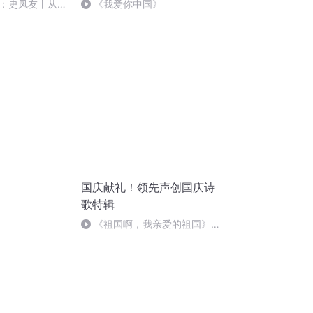
：史凤友丨从严
《我爱你中国》
国庆献礼！领先声创国庆诗
歌特辑
《祖国啊，我亲爱的祖国》温
婉