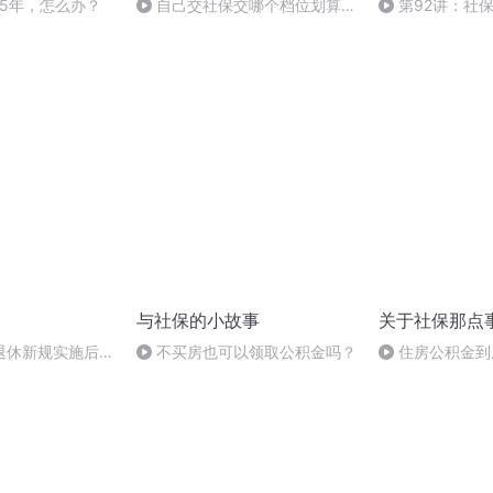
15年，怎么办？
自己交社保交哪个档位划算？
第92讲：社保
多久能回本？
万！新型骗局险
与社保的小故事
关于社保那点
退休新规实施后，
不买房也可以领取公积金吗？
住房公积金到
延迟退，养老金差
上最详细全攻略