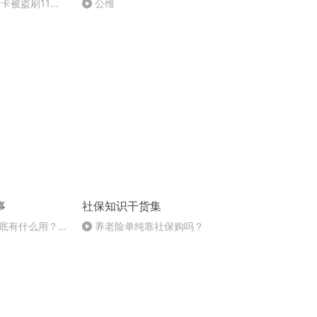
卡被盗刷11
公维
中招
事
社保知识干货集
底有什么用？史
养老险单纯靠社保购吗？
来了