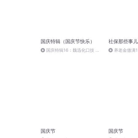
国庆特辑（国庆节快乐）
社保那些事儿
国庆特辑16：魏迅化口技 二
养老金缴满1
胡 东方红+一般唱法和原生态
吗？
国庆节
国庆节