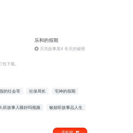
乐和的假期
月亮故事屋4 冬天的秘密
打包下载。
假的社会哥
社保局长
宅神的假期
我的系统过了保质期
特工的假期
人听故事入睡好吗视频
敏姐听故事品人生
欢听王子的故事的人
薯条妹妹故事免费听
手机端