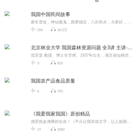
器"
我国中国民间故事
家长里短，神仙狐鬼，因果报应，八卦风水，大家好，欢迎收听晨蒙先生整理演播的中国民间故事。
204
18.5万
北京林业大学 我国森林资源问题 全3讲 主讲-贺庆棠
贺庆棠 教授、博士生导师。1937年出生，湖北省仙桃市三伏潭镇夏市人。中共党员。毕业于北京林学院林学系。曾任北京林业大学校长，生态学博士生导师。是林业部科学技术委员会常委，中国林学会理事，国务院学位委员会学科评议组成员，国家自然科学奖评审专家组成员，森林气象专业委员会主任，中国荒漠化培训中心主任。1981-1983年留学德国，获慕尼黑大学林学院林学博士学位。回国后继续任教，并先后担任系主任、副校长、校长等职务。
3
603
我国农产品食品质量
6
753
《我爱我家我国》原创精品
感受热血沸腾的生命！（平台让我添加文字，让人挺困惑的！歌者，听者都是心灵感应！你喜欢？我需要知道吗？我爱的，你可以一同感受，我从未曾介意过！你们所感受到的就是我能够感受的热血沸腾的生命！喜欢我的原创的朋友们，你们可曾感受到了，这热血的生...
37
2682