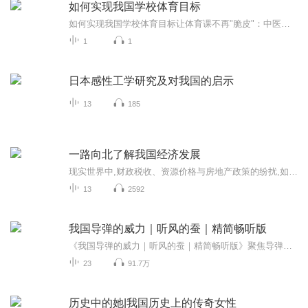
如何实现我国学校体育目标
如何实现我国学校体育目标让体育课不再"脆皮"：中医视角下的校园运动升级指南 （医学声明：本文仅为中医文化爱好者个人观点，不构成医疗建议，具体健康管理请咨询专业医师） 最近某中学运动会上学生晕倒3次的新闻冲上热搜，评论区吵翻天——有人吐槽...
1
1
日本感性工学研究及对我国的启示
13
185
一路向北了解我国经济发展
现实世界中,财政税收、资源价格与房地产政策的纷扰,如同一场暗流涌动的较量。作为一个普通市民,你又如何看待这些看似高高在上的大事件?在这本书中,我们将一同剖析这些政策变迁背后的缘由,探寻其对普罗大众生活的影响。从居民收入到消费走向,再到楼市波动,...
13
2592
我国导弹的威力｜听风的蚕｜精简畅听版
《我国导弹的威力｜听风的蚕｜精简畅听版》聚焦导弹技术的核心力量，从历史发展到现代突破，以通俗易懂的语言展现国防科技的震撼成就。通过精心提炼的讲述，带领听众深入了解我国导弹技术的崛起之路，感受尖端武器背后所承载的国家安全意义和科技智慧。这...
23
91.7万
历史中的她|我国历史上的传奇女性