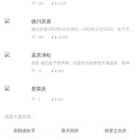
134
8.8万
德川庆喜
德川庆喜(1837年10月28日―1913年11月22日)，生于天保八年9月29日(1837年10月28日)，卒于大正二年(1913年)11月22日。江户幕府第15代将军，也是末代将军。水户藩主德川齐昭的第七子。德川庆喜是德川幕府中的末代将军，被称为最后的”日本王“，也是德川幕府...
184
19.4万
孟庆泽松
虽然 他已处于变声期，但是音乐的梦想不愿放弃，歌声中有着他倔强的努力，永不服输才是他生活的准则。学打鼓，学双排键，学唱歌，他在业余时间不停地追逐着自己的梦想，祝福他吧！未来的成功达人！
11
923
景荣庆
3
827
您是不是在找：
庆阳成长手札
普天同庆
快穿之吉庆有余