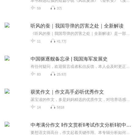
本书精选红孩的短篇小说《风吹麦浪》《望长安》《溪水边》《绕城》《茉莉花开》《最后一个知青》《我们都去哈瓦那》《河殇》《西皮流水》《红头绳》《囚徒》《马牙枣》《随风飘送》《梨花处处开》《光熙门》《芳草地》《手脚冰凉》《爱琴海》18篇。红孩说...
59
3万
听风的蚕｜我国导弹的厉害之处｜全新解读
《听风的蚕｜我国导弹的厉害之处｜全新解读》是一部融合自然哲思与国防科技的独特作品。从微观世界中蚕的纤细与坚韧，到导弹科技中精准与强大的核心，作品用全新的视角解读了风、自然与科技的深刻关联。通过简洁又富有张力的叙述，带领听众跨越自然与人类...
11
41.7万
中国驱逐舰备忘录 | 我国海军发展史
有任何疑问，欢迎留言或者私信反馈，本人会及时更正。同时也欢迎订阅点赞收藏转发~ 制作不易，欢迎5星好评~ 【内容简介】本书反思甲午海战以来的海上风云，提示中国海军崛起的艰难里程，披露沉重辉煌的历史，催人奋进，展现21世纪海洋世界群雄竞起。【作者...
83
25.9万
获奖作文｜作文高手必听优秀作文
菡宝读的作文，多是妈妈精选的优质作文，对培养语感有非常大的帮助，坚持听，会把作文越写越好。我们只是在自己学习时顺便录音，没有特别的设备。毕竟菡宝也有自己的学习任务和生活。追求完美者，勿进！作者简介：菡宝，三年级。兴趣爱好广泛：跆拳道、钢琴、笛子、国画、手工……曾在某市级电台播出多期节目。非常开朗，喜欢学习。菡宝妈：（1）家庭教育指导师、青少年学习问题咨询（2）全国鲁迅青少年文学奖优秀指导老师（3）一年辅导学生在《少年文艺》《全国优秀作文选》等知名刊物发表文章逾百篇。如果对育儿有困惑，您也可以找菡宝妈一起探讨。感谢您和菡宝一起成长！这是一个妈妈和孩子学习日常！
14
5818
中考满分作文 ‖作文赏析‖考试作文分析‖初中作文
️要想语文得高分，作文起着关键作用。本专辑分析如何写好一篇考场作文的技巧。最近几年中考语文作文真题，带你分析题目，了解解题思路和技法。中考满分作文赏析，助你更有效的学习。