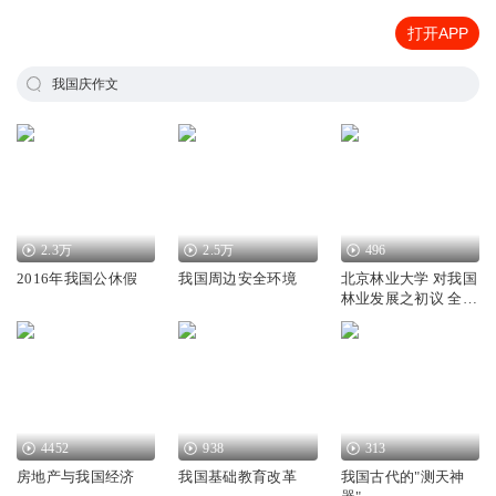
打开APP
我国庆作文
2.3万
2.5万
496
2016年我国公休假
我国周边安全环境
北京林业大学 对我国
林业发展之初议 全3
讲 贺庆棠
4452
938
313
房地产与我国经济
我国基础教育改革
我国古代的"测天神