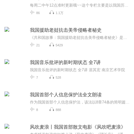
每周二中午12点准时更新哦~~这个专栏主要是以我国历代传奇女性为主线，通过一系列鲜活的历史故事，尽量还原历史真相，同时普及了我国优秀的传统文化和历史知识。希望大家能够喜欢，听个乐呵吧~~
86
1.1万
我国援助老挝抗击美帝侵略者秘史
《共和国故事：我国援助老挝抗击美帝侵略者秘史》是一部纪实文学作品，详细记录了中国在20世纪60年代至70年代期间秘密援助老挝抗击美国侵略的历史。本书由袁凤东编写，通过丰富的第一手资料和深入的调查研究，向读者展现了一段鲜为人知的国际主义援助历程...
21
5429
我国音乐批评的新时期状态 全7讲
我国音乐批评的新时期状态 全7讲 居其宏 南京艺术学院
7
528
我国首部个人信息保护法全文朗读
作为我国首部个人信息保护法，该法以8章74条的简明篇幅，规定了个人信息的概念与内容，明确了公民个人享有的个人信息保护权利，也界定了个人信息处理者的义务。于2021年11月1日施行的该法，我们有必要全面进行了解学习，以便于依法保护我们自身的合法权益...
8
888
风吹麦浪丨我国首部散文电影《风吹吧麦浪》