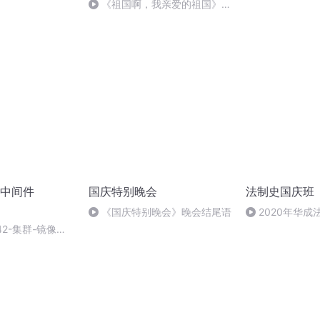
《祖国啊，我亲爱的祖国》温
婉
中间件
国庆特别晚会
法制史国庆班
《国庆特别晚会》晚会结尾语
2020年华
法制史马志冰 (12
-42-集群-镜像集