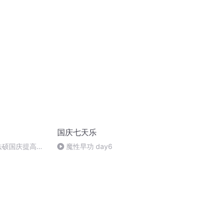
刑法陈 (26)
国庆七天乐
成法硕国庆提高班
魔性早功 day6
)