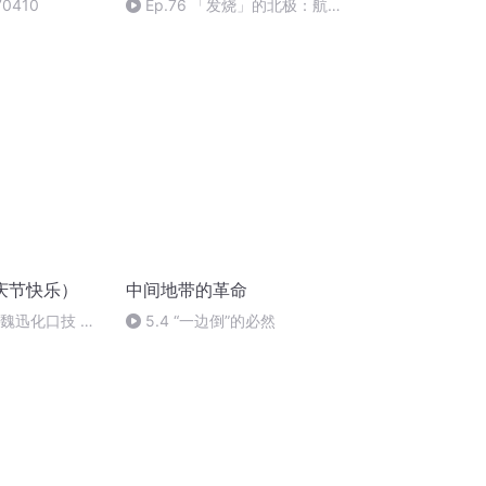
0410
Ep.76 「发烧」的北极：航
道、海冰融化与北迁的动物们
庆节快乐）
中间地带的革命
：魏迅化口技 二
5.4 “一边倒”的必然
唱法和原生态