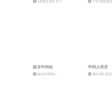
58第五章9 O了
118 西线
缅战场
娱乐中间站
中间人经济
娱乐中间站
第54章 译
_20151123135806（下）