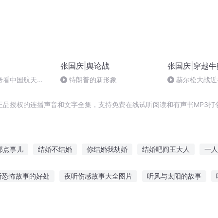
张国庆|舆论战
张国庆|穿越牛
号看中国航天
特朗普的新形象
赫尔松大战近
突的关键之战，
正品授权的连播声音和文字全集，支持免费在线试听阅读和有声书MP3打
那点事儿
结婚不结婚
你结婚我劫婚
结婚吧阎王大人
一人
结婚了
婚有千千结
新结婚时代
阿生我们可不可以不结婚
听恐怖故事的好处
夜听伤感故事大全图片
听风与太阳的故事
能结婚
一见你我就想结婚
结婚后恋爱
在线听 幼儿
听花开的故事248字
听月亮的故事和传说
听龙