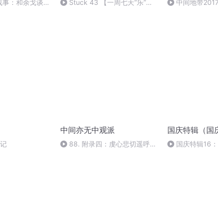
有战事：和余戈谈滇
Stuck 43 【一周七天“乐”】
中间地带2017
观前司“玩具”展，但我不是情绪
冤大头
中间亦无中观派
国庆特辑（国
后记
88. 附录四：虔心悲切遥呼上
国庆特辑16
师祈请文
胡 东方红+一般