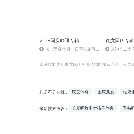
2018国庆吟诵专辑
欢度国庆专辑
18《己卯十月一日至燕越五
从神舟二十
日罹狴犴有感而赋》组律18首
的“隐形实力”
文天祥 自由吟诵
喜马拉雅为您推荐国庆中间结婚的精选专辑，包含
庆云传奇
重庆儿女
结婚
您是不是在找：
我们婚结吧风千柠
青春我们
长期听故事对孩子危害
看书
最新搜索推荐：
和老总结婚的日子
谁说我不
听记故事亚伦的头发
幼儿故事