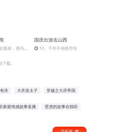
熊
国庆出游去山西
在眼前，俄乌冲
10、千年不倒悬空寺
将会如何发展？
包下载。
有庆
大庆皇太子
穿越之大庆帝国
哥们儿我要结婚了
此婚是我结
听家庭情感故事直播
壁虎的故事在线听
飞凤舞故事
男孩淘气听的故事大全
手机端