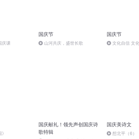
国庆节
国庆节
国庆课
山河共庆，盛世长歌
文化自信 文
国庆献礼！领先声创国庆诗
国庆美诗文
歌特辑
国》
想北平（6）