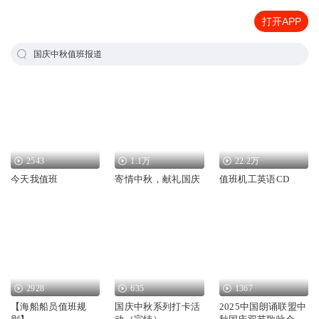
打开APP
国庆中秋值班报道
2543
1.1万
22.2万
今天我值班
寄情中秋，献礼国庆
值班机工英语CD
2928
635
1367
【海船船员值班规
国庆中秋系列打卡活
2025中国朗诵联盟中