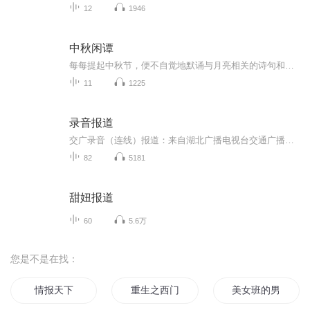
12
1946
中秋闲谭
每每提起中秋节，便不自觉地默诵与月亮相关的诗句和故事来，因为中秋节里还有一个与月亮相关的美丽的传说呢！ 美丽的嫦娥姑娘和可爱的小玉兔就在月亮的广寒宫里住着，特别是在中秋节这天晚上，当一轮满月悄悄的挂在天边时，在广寒宫里、美丽的嫦娥姑娘抱着可爱的小玉兔就开活动起来，当我们与家人一起围聚在丰盛的晚餐桌旁、吃着丰盛的水果和共享月饼美食、不经意间抬头仰望天上的满月时，有眼亮的小朋友就会大叫起来：”哦，天哪，我看到月亮里面的嫦娥姐姐了，她还抱着个可爱的小兔兔和大家打招呼呢“！..… 中秋的传说和故事、闲谭古今梦落花，一起嗨聊吧...
11
1225
录音报道
交广录音（连线）报道：来自湖北广播电视台交通广播部前线记者最新疫情报道。湖北交广制作
82
5181
甜妞报道
60
5.6万
您是不是在找：
情报天下
重生之西门庆
美女班的男班长