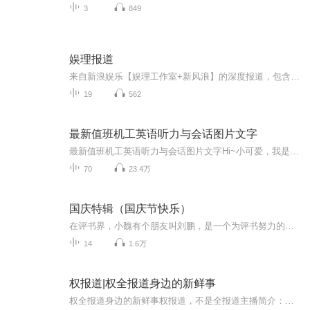
3
849
娱理报道
来自新浪娱乐【娱理工作室+新风浪】的深度报道，包含幕后故事、评论、系列栏目等。由AI语音生成，内容来自撰写报道原文。
19
562
最新值班机工英语听力与会话图片文字
最新值班机工英语听力与会话图片文字Hi~小可爱，我是春风，满心欢喜，满眼是你，用心陪伴每一个真爱粉！茫茫喜马，与你有缘相遇，我不胜欢喜。我想在每一个你难熬的时刻陪伴你、在你独自疗伤的路上安抚你、在你内心浮躁的时刻宠爱你......真心希望我的用心...
70
23.4万
国庆特辑（国庆节快乐）
在评书界，小魏有个朋友叫刘鹏，是一个为评书努力的小伙子。在2021年国庆期间，他想弄个特辑，便烦劳我给他录个爱国题材的评书小段儿。这种事情，不是特殊情况，小魏一般不会拒绝，也就给其录了一个《鲁迅踢鬼》，等他传完，我再传到我的专辑里。另外，小...
14
1.6万
权报道|权全报道身边的新鲜事
权全报道身边的新鲜事权报道，不是全报道主播简介：权权先森，一个配音爱好者，关注民生百态、娱乐等领域，坚持原创的新晋主播。亮点介绍：1.用大白话讲述，大家都能听懂。2.朋友之间的小谈资，生活中的油盐酱醋。3.我说的，你稀罕，我就高兴。