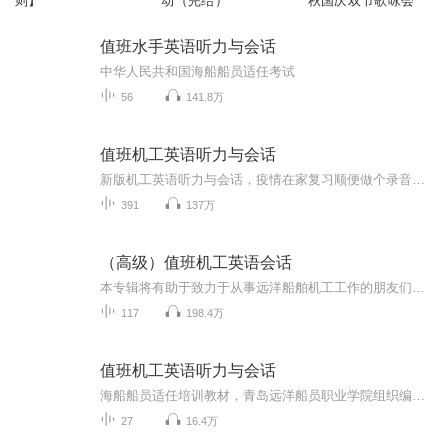
则】
动（完结）
秋国庆双节歌咏会
值班水手英语听力与会话
中华人民共和国海船船员适任考试
56
141.8万
值班机工英语听力与会话
新版机工英语听力与会话，疫情在家复习顺便做个录音希望考必过与大家共勉
391
137万
（高级）值班机工英语会话
本专辑将有助于致力于从事远洋船舶机工工作的朋友们，祝你们顺利通过考试，拿到适任证书。
117
198.4万
值班机工英语听力与会话
海船船员适任培训教材，青岛远洋船员职业学院组织编写（2019版）
27
16.4万