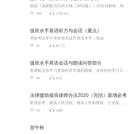
根据《海船船员培训大纲（2016版）》的培训教材，制作了英文加中文的录音，希望大家英汉结合、对照记忆，顺利通过考试，拿到适任证书！
155
1793.9万
值班水手英语听力与会话（重点）
帮助考证学子考前突击提升英语水平，加油
31
30.7万
值班水手英语会话与朗读问答部分
普通船员在学习英语时常常遇到困难，没有好的学习工具用来学习水手英语听力与会话，而英语对他们来说，也是最大的难题，好多人在英语面前不知所措，而喜马拉雅这个平台恰好提供了这个好的学习工具，船员朋友门边听边看字幕，直接打到考试的效果，经过长时间的训练，相信大家能够把英语考过去。
40
41万
法律援助值班律师办法2020（完结）新增必考
新增必考，最高人民法院、最高人民检察院、公安部、国家安全部、司法部制定《法律援助值班律师工作办法》，2020年8月20日施行。《关于开展法律援助值班律师工作的意见》同时废止。
16
1296
贺中秋