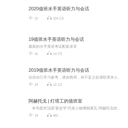
2020值班水手英语听力与会话
22
224.1万
19值班水手英语听力与会话
最新的水手英语考证配套录音
41
14.7万
2019值班水手英语听力与会话
仅供自己学习参考，请勿商用，有不妥之处请联系本人删除！
24
12.1万
阿赫托戈 | 灯塔工的值班室
本书是对法国“新史学”代表人物弗朗索瓦·阿赫托戈的采访实录。 阿赫托戈深受韦尔南、莱因哈特·科泽勒克、列维-斯特劳斯等历史学家和人类学家的影响，将历史人类学引入自己的研究。书中，阿赫托戈回忆了个人的经历，深入浅出地讨论了历史学家的定位、对时间和记忆的理解、对当下主义的判断、关于他者的思考，以及历史人类学在研究中的应用等。 在采访中，阿赫托戈还谈及对法国当代历史学家的品评，剖析了当代法国史学界的前沿问题，对时间和时间观念的流变、当代史、当下主义与...
19
901