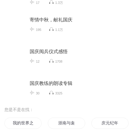
17
1.3万
寄情中秋，献礼国庆
195
1.1万
国庆阅兵仪式感悟
12
1708
国庆教练的朗读专辑
30
3325
您是不是在找：
我的世界之从钻石开始进化
浙南与衾
庆元纪年