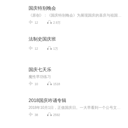
国庆特别晚会
《原创》：《国庆特别晚会》为展现国庆的喜庆与祖国的深情我将以具体的场景切入从清晨升旗的庄严到街头巷尾的欢庆到历史与当下的交融，用优美的笔触传递对祖国的热爱与自豪！用诗歌和情感美文形式，歌颂祖国的繁荣富强，祝人民幸福安康！
12
2.9万
法制史国庆班
12
1万
国庆七天乐
魔性早功练习
10
1518
2018国庆吟诵专辑
2018年10月1日，正值国庆日。一大早看到一个公号文章，正是文天祥的《己卯十月一日至燕越五日罹狴犴有感而赋》。当然，彼十一非当今的十一。不过数字的巧合还是让人感触，今天拿来读一读，体味一番历史英杰的民族情怀，恰也当时。 根据诗题来看，这组诗是写于十月一日至十月五日之间，是文天祥被俘之后所作，这些诗作不仅有凛凛正气，更也能看的到他百端交集的复杂情感。另一首于右任先生的《望大陆》，微信公号有称《望乡》，一句“山之上国之殇”荡气回肠，一并兴起拿来读了一读。仓促间多有瑕疵...
38
2592