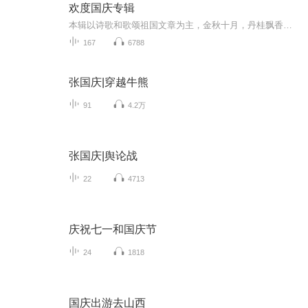
欢度国庆专辑
本辑以诗歌和歌颂祖国文章为主，金秋十月，丹桂飘香，在这个充满丰收喜悦的季节里，我们满怀激动和自豪，迎来了中华人民共和国76周年华诞。这不仅是一个庄重的纪念日，更是全体中华儿女共同欢庆的盛大的节日，承载着深厚的民族情感和历史意义.
167
6788
张国庆|穿越牛熊
91
4.2万
张国庆|舆论战
22
4713
庆祝七一和国庆节
24
1818
国庆出游去山西