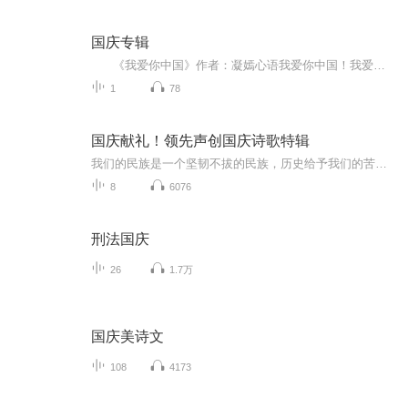
国庆专辑
《我爱你中国》作者：凝嫣心语我爱你中国！我爱你春天蓬勃的秧苗；我爱你秋日金黄的硕果。我爱你中国！我爱你青松气质，我爱你红梅品格！我爱你家乡的甜蔗好像乳汁滋润着我的心窝。我爱你中国，我要把最美的歌儿献给你，我的母亲我的祖国。我爱你中国，我爱...
1
78
国庆献礼！领先声创国庆诗歌特辑
我们的民族是一个坚韧不拔的民族，历史给予我们的苦难都变成了闪着金光的勋章！我们的国家是一个龙腾虎跃的国家，那条巨龙正以不可阻挡之势崛起于神奇的东方！------------------------------------------------值此祖国70周年华诞之际，领先声创以诗歌向祖国献礼！用我们的声音、用我们的热血、用我们的灵魂诵读经典爱国篇章，歌颂我们的祖国！永远繁荣富强！
8
6076
刑法国庆
26
1.7万
国庆美诗文
108
4173