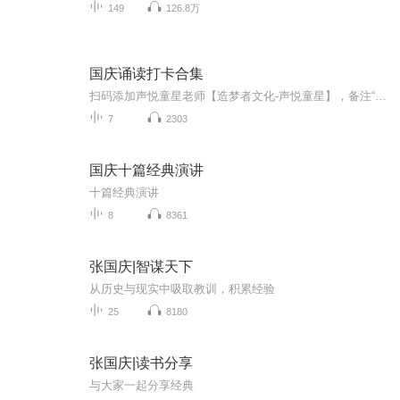
149
126.8万
国庆诵读打卡合集
扫码添加声悦童星老师【造梦者文化-声悦童星】，备注“诵读打卡”报名，已添加好友的，直接发送“诵读打卡”报名，报名成功后进入社群。
7
2303
国庆十篇经典演讲
十篇经典演讲
8
8361
张国庆|智谋天下
从历史与现实中吸取教训，积累经验
25
8180
张国庆|读书分享
与大家一起分享经典