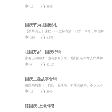
10
5805
国庆节为祖国献礼
【蔡蔡演艺】课程﹣-﹣主持表演，口才，声乐，中国舞，民族舞。独特的小舞台，专业的录音棚，每一位同学都能成为优秀的小明星。独特的教学模式，轻松上课，快乐学习！知名主持人，舞蹈家，高级教师任职授课！江南总校：河沟街42号三楼 18545856430江北分校...
215
1.7万
祖国万岁｜国庆特辑
家有山河锦绣，国有岁月芳华。热烈庆祝中华人民共和国成立73周年！
6
82.1万
国庆主题故事合辑
祖国妈妈生日，我们一起来听一听系列故事。不仅仅有《我的祖国》，还有红军故事，也有关于战争的故事，让大家体会到和平年代的不易。
12
2600
陈国庆-上海滑稽