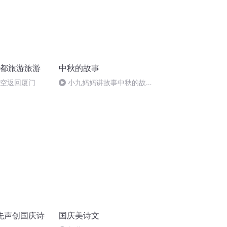
成都旅游旅游
中秋的故事
航空返回厦门
小九妈妈讲故事中秋的故
事.s48
先声创国庆诗
国庆美诗文