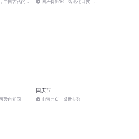
，中国古代的家
国庆特辑16：魏迅化口技 二
胡 东方红+一般唱法和原生态
国庆节
可爱的祖国
山河共庆，盛世长歌