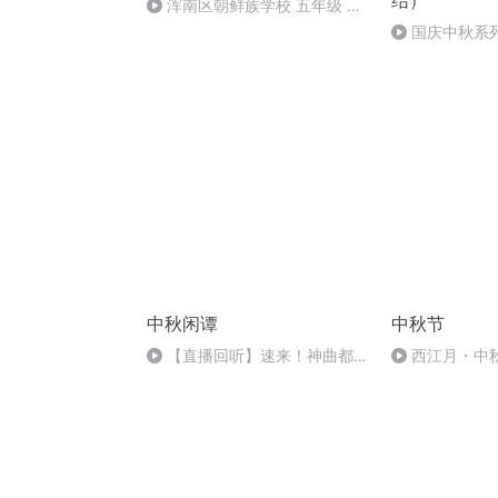
结）
浑南区朝鲜族学校 五年级 孙
多永
国庆中秋系
桥
中秋闲谭
中秋节
【直播回听】速来！神曲都会
西江月・中
唱