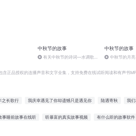
中秋节的故事
中秋节的故事
有关中秋节的诗词―水调歌
中秋节的月亮
头.明月几时有
包含正品授权的连播声音和文字全集，支持免费在线试听阅读和有声书MP
年之长歌行
我庆幸遇见了你却遗憾只是遇见你
陆遇寄秋
我们
庆阳成长手札
70年代男主奋斗日常
异能重生西门庆
安
e故事睡前故事在线听
听暴富的真实故事视频
有什么听的故事软件
岁月
重生西门庆
末世女回到70养包子
络故事在线听
一晚上听的故事
大班舞蹈听故事教案大全
孩子