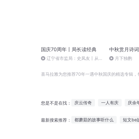
国庆70周年丨局长读经典
中秋赏月诗词
辽宁省市监局：史凤友丨从严
月下独酌
治党
喜马拉雅为您推荐70年一遇中秋国庆的精选专辑，
庆云传奇
一人有庆
庆余
您是不是在找：
嘉庆皇帝
那年秋天遇见幸福
都蘑菇的故事听什么
短文b
最新搜索推荐：
穿越之大庆帝国
70后的青葱
听妈妈讲的故事口琴
少儿网