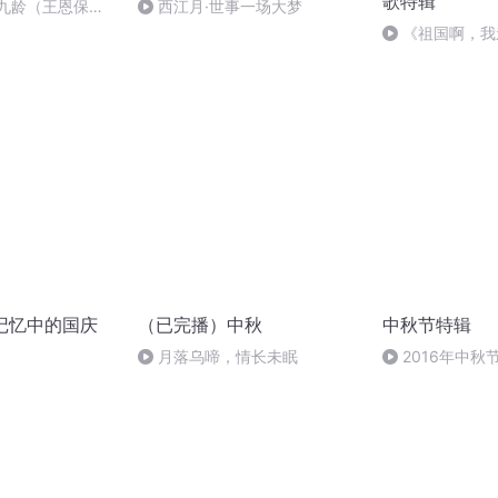
歌特辑
张九龄（王恩保吟
西江月·世事一场大梦
《祖国啊，我
婉
我记忆中的国庆
（已完播）中秋
中秋节特辑
月落乌啼，情长未眠
2016年中
雨品诗成品