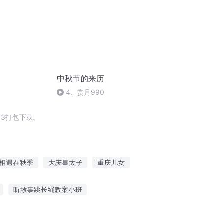
中秋节的来历
4、赏月990
3打包下载。
相遇在秋季
大庆皇太子
重庆儿女
庆年记事
大庆第一恶
好庆幸遇到你
听故事跳长绳教案小班
听故事总是记不住
引导幼儿听故事的话