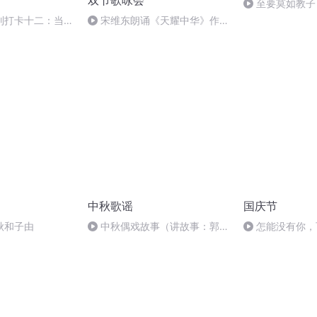
双节歌咏会
至要莫如教子
规家训
列打卡十二：当阳
宋维东朗诵《天耀中华》作
者：碑林路人
中秋歌谣
国庆节
秋和子由
中秋偶戏故事（讲故事：郭
怎能没有你，
婷；曲/唱：赵静）