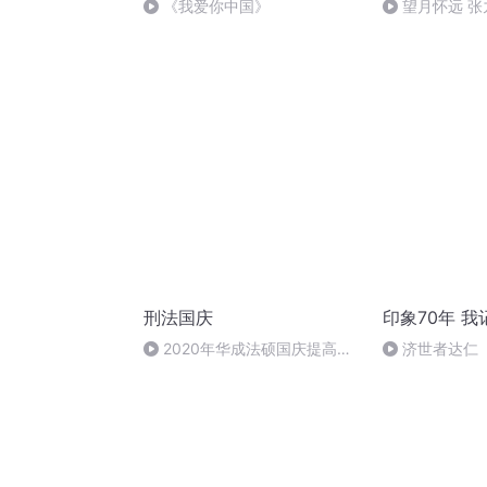
《我爱你中国》
望月怀远 
诵）
刑法国庆
印象70年 
2020年华成法硕国庆提高班
济世者达仁
刑法陈 (26)