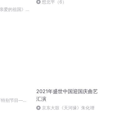
想北平（6）
亲爱的祖国》温
2021年盛世中国迎国庆曲艺
汇演
秋节特别节目—夏
京东大鼓《天河缘》朱化增