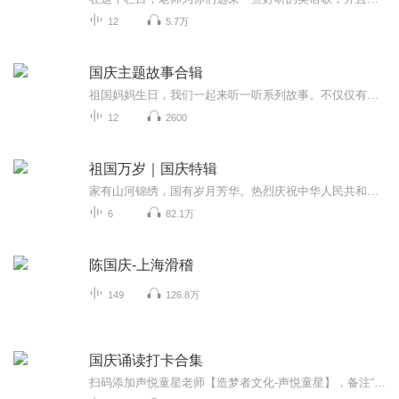
12
5.7万
国庆主题故事合辑
祖国妈妈生日，我们一起来听一听系列故事。不仅仅有《我的祖国》，还有红军故事，也有关于战争的故事，让大家体会到和平年代的不易。
12
2600
祖国万岁｜国庆特辑
家有山河锦绣，国有岁月芳华。热烈庆祝中华人民共和国成立73周年！
6
82.1万
陈国庆-上海滑稽
149
126.8万
国庆诵读打卡合集
扫码添加声悦童星老师【造梦者文化-声悦童星】，备注“诵读打卡”报名，已添加好友的，直接发送“诵读打卡”报名，报名成功后进入社群。