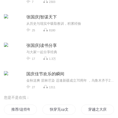
7
2303
张国庆|智谋天下
从历史与现实中吸取教训，积累经验
25
8180
张国庆|读书分享
与大家一起分享经典
17
1.3万
国庆佳节欢乐的瞬间
金秋送爽 层林尽染 适逢新疆成立70周年 ，乌鲁木齐于2025年9月23日迎来党中央和习大大带领的慰问团。新疆各族群众欢欣鼓舞，热烈欢迎。
27
1311
您是不是在找：
推荐/这些年我见过的好文
快穿无cp文章推荐
穿越之大庆帝国