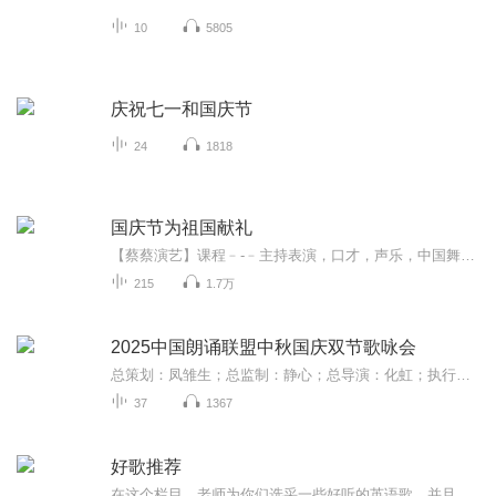
10
5805
庆祝七一和国庆节
24
1818
国庆节为祖国献礼
【蔡蔡演艺】课程﹣-﹣主持表演，口才，声乐，中国舞，民族舞。独特的小舞台，专业的录音棚，每一位同学都能成为优秀的小明星。独特的教学模式，轻松上课，快乐学习！知名主持人，舞蹈家，高级教师任职授课！江南总校：河沟街42号三楼 18545856430江北分校...
215
1.7万
2025中国朗诵联盟中秋国庆双节歌咏会
总策划：凤雏生；总监制：静心；总导演：化虹；执行总监：莺子；执行导演：橙夏；主持人：静心、化虹、橙夏
37
1367
好歌推荐
在这个栏目，老师为你们选采一些好听的英语歌，并且附上歌词和无伴奏版本哦。有能力又喜欢唱英语的宝贝，赶紧关注这个栏目