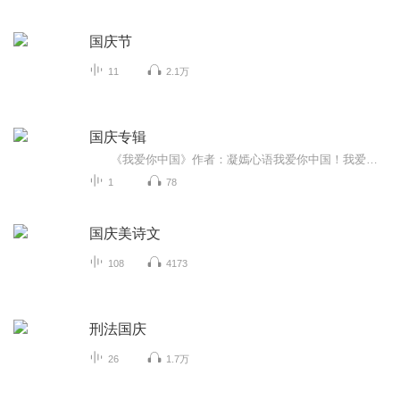
国庆节
11
2.1万
国庆专辑
《我爱你中国》作者：凝嫣心语我爱你中国！我爱你春天蓬勃的秧苗；我爱你秋日金黄的硕果。我爱你中国！我爱你青松气质，我爱你红梅品格！我爱你家乡的甜蔗好像乳汁滋润着我的心窝。我爱你中国，我要把最美的歌儿献给你，我的母亲我的祖国。我爱你中国，我爱...
1
78
国庆美诗文
108
4173
刑法国庆
26
1.7万