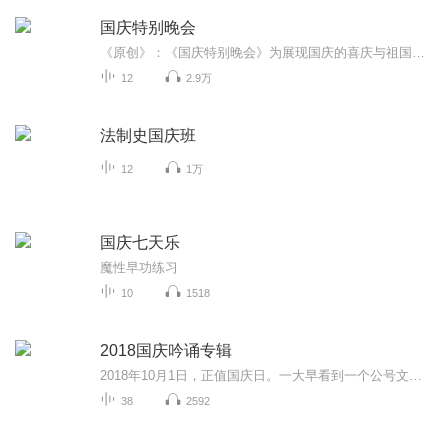
国庆特别晚会
《原创》：《国庆特别晚会》为展现国庆的喜庆与祖国的深情我将以具体的场景切入从清晨升旗的庄严到街头巷尾的欢庆到历史与当下的交融，用优美的笔触传递对祖国的热爱与自豪！用诗歌和情感美文形式，歌颂祖国的繁荣富强，祝人民幸福安康！
12
2.9万
法制史国庆班
12
1万
国庆七天乐
魔性早功练习
10
1518
2018国庆吟诵专辑
2018年10月1日，正值国庆日。一大早看到一个公号文章，正是文天祥的《己卯十月一日至燕越五日罹狴犴有感而赋》。当然，彼十一非当今的十一。不过数字的巧合还是让人感触，今天拿来读一读，体味一番历史英杰的民族情怀，恰也当时。 根据诗题来看，这组诗是写于十月一日至十月五日之间，是文天祥被俘之后所作，这些诗作不仅有凛凛正气，更也能看的到他百端交集的复杂情感。另一首于右任先生的《望大陆》，微信公号有称《望乡》，一句“山之上国之殇”荡气回肠，一并兴起拿来读了一读。仓促间多有瑕疵...
38
2592