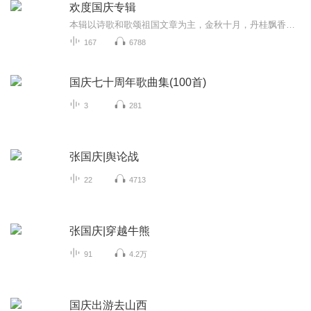
欢度国庆专辑
本辑以诗歌和歌颂祖国文章为主，金秋十月，丹桂飘香，在这个充满丰收喜悦的季节里，我们满怀激动和自豪，迎来了中华人民共和国76周年华诞。这不仅是一个庄重的纪念日，更是全体中华儿女共同欢庆的盛大的节日，承载着深厚的民族情感和历史意义.
167
6788
国庆七十周年歌曲集(100首)
3
281
张国庆|舆论战
22
4713
张国庆|穿越牛熊
91
4.2万
国庆出游去山西