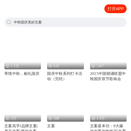
打开APP
中秋国庆美好文案
1.1万
635
1367
寄情中秋，献礼国庆
国庆中秋系列打卡活
2025中国朗诵联盟中
动（完结）
秋国庆双节歌咏会
2万
588
1.4万
文案高手‖品牌文案|
文案
文案基本功：9大爆