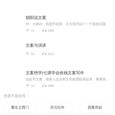
朝阳说文案
HI，大家好，我是申老师。今天我开始了一个新的话题——自媒体文案 现在很多的企业都在通过软文进行吸粉、活动宣传，大多是微信订阅号、今日头条、或知乎等。可是有些文案的宣传效果并不好，没人看，更没人转发，到底是为什么呢？ 大家都有这样的同感 ：这篇文章我看不下去！ 比如逻辑混乱、语言苍白、缺乏故事性、排版脏乱差等等。 抛开文章本身内容不说，这样的文章语言、逻辑、排版方面在硬伤 由朝阳老师，给大家逐一解决。
14
2364
文案与演讲
54
2011
文案绝学|七课学会收钱文案写作
说起写文案，很多人总会和文化程度联系起来：要看很多书，要一定的写作功底。这个误区埋没了很多潜在文案高手！ 真正好的文案不需要华丽的语言，也无需高深的创意，而是找到顾客的需求，针对需求提炼产品卖点，再用通俗易懂的文字描述出来！《文案绝学》是一套人人都能学会的销售文案写作方法，即使小学毕业，从没写过文案的人，只要照着模板，也能写出精彩的销售文案！
14
2588
您是不是在找：
重生之西门庆
庆元纪年
因案而起