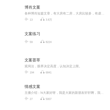
博肖文案
各种博肖短篇文章，有大房有二房，大房比较多，有虐有甜。郑重声明！所有文章都是本人原创，侵权必究！
13
3.8万
文案练习
59
8224
文案荟萃
观局️法，眼界决定高度，认知决定上限。
194
6841
情感文案
主播介绍：hi大家好呀，我是大家的新朋友轩轩啊，我出身一个书香门第，播音主持是我儿时的梦想经过努力也没辜负长辈们的期望。直到现在，也是保持对自己有声艺术的热爱和执着。我长着一张娃娃脸长相甜美，声线御姐女频是一个人们口中的逆龄中年少女，生活...
27
5007