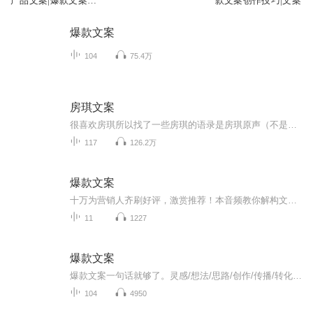
产品文案|爆款文案‖
款文案创作技巧|文案
写作指南
爆款文案
104
75.4万
房琪文案
很喜欢房琪所以找了一些房琪的语录是房琪原声（不是我)我只是大自然的搬运工
117
126.2万
爆款文案
十万为营销人齐刷好评，激赏推荐！本音频教你解构文案打动人的四大黄金法则，公开18种文案写法，75篇实战案例，手把手教你写出爆款销售力！...
11
1227
爆款文案
爆款文案一句话就够了。灵感/想法/思路/创作/传播/转化当今社会最重要的营销就是“书名”“标题”“称号”以及“经典台词”等这些能够瞬间刺激受重心坎，并掌握对方心理活动的一句话即称为广告文案力。文案就如同销售人员的口才一样重要网络营销所造成的新...
104
4950