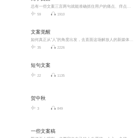
总有一些文案三言两句就能准确抓住用户的痛点、痒点、卖点，让人莞尔，让人感同身受，乃至让人忍不住拍案叫绝。当然，能戳中人心的不只有简短，长的也有。比如，百雀羚在母亲节推出的可媲美谍战片的神广告《一九三一》。开篇两张照片，摩登女郎、口红、旗...
59
1910
文案觉醒
如何真正从“人”的角度出发，去直面这场解放人的新媒体传播变革？如何面临变革中的困境和挑战？ 《文案觉醒：激活新媒体人内容创作的本能》指引新媒体行业的内容创作人系统思考新媒体内容创作的方法。 主讲文案创作方法论——内容涉及你所关心的命...
35
2226
短句文案
22
1135
贺中秋
3
849
一些文案稿