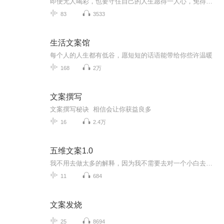
即便无人喝彩，也要守住自己的人生愿得一人心，免得老相亲o(*￣︶￣*)o
83
3533
生活文案馆
每个人的人生都有低谷，愿短短的话语能带给你些许温暖
168
2万
文案撰写
文案撰写秘诀 相信会让你获益良多
16
2.4万
五维文案1.0
我不用去做太多的解释，因为我不需要去对一个小白去讲文案策划多么重要，直到你学习过我的一些免费干货而且去赚钱的时候，你自然会知道，无论如何你都要学会文案策划！我们在日常生活中，在所有的生意中，都需要文案策划。你有看过，不用文案说明的项目吗？你有看过，没有说出文字的演说吗？你有上过，不需要任何语言就能学习到的科目吗？文案无处不在，策划，就是我们生活的每个步骤。不会文案策划，到底有什么坏处？第一，你没有办法理解一些项目的思路，导致你没办法赚更多的钱，甚...
11
684
文案发烧
25
8694