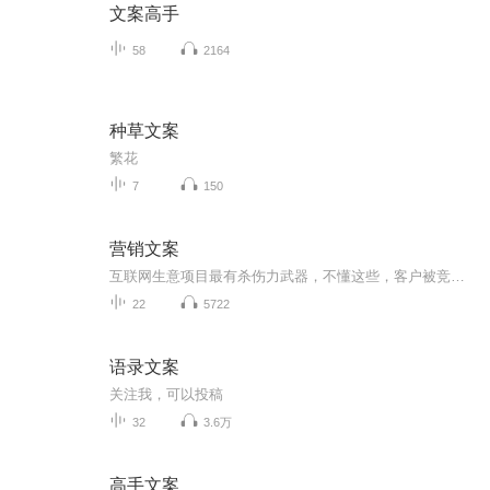
文案高手
58
2164
种草文案
繁花
7
150
营销文案
互联网生意项目最有杀伤力武器，不懂这些，客户被竞争对手抢光 很多人做生意项目不会写文案，不会设计海报，不会设计视频剧本，不会销售话术，不会写演讲稿，不会社群讲课，不会做营销型PPT。 如果不懂这些现实很残酷，残忍的告诉你，一切努力都白费。被竞争对手吊打，抢光你客户，那怎么办？怎么办？ 其实上魔文部落知识航母，给你魔力文案模板，快速搞定你的潜在客户 请加我微信13827273935带你一起体验使用魔文部落
22
5722
语录文案
关注我，可以投稿
32
3.6万
高手文案