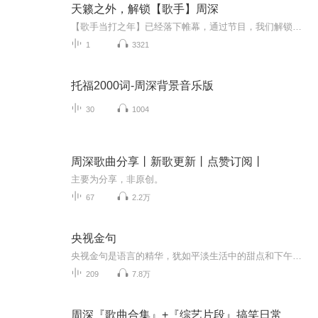
天籁之外，解锁【歌手】周深
【歌手当打之年】已经落下帷幕，通过节目，我们解锁了【仙女深】【男Key深】【病娇深】...... 除了天籁，还有哪些词语可以来描述周深的演唱？想知道宝藏男孩周深每一次竞演都展现了什么技术吗？本专辑，从唱功角度分析周深在《歌手当打之年》的表现，注重音乐鉴赏能力的提高，真正理解周深的演唱魅力！感兴趣的请朋友，请跟Helen一起盘点周深每一首竞演歌曲展现出的神奇歌技吧！！
1
3321
托福2000词-周深背景音乐版
30
1004
周深歌曲分享丨新歌更新丨点赞订阅丨
主要为分享，非原创。
67
2.2万
央视金句
央视金句是语言的精华，犹如平淡生活中的甜点和下午茶，入口即化，沁人心脾…言者有情，用声音诠释…生命并不是你活了多少日子，而是你记住了多少日子，要使你过的每一天都值得回忆…央视金句，你我共赏…
209
7.8万
周深『歌曲合集』+『综艺片段』搞笑日常