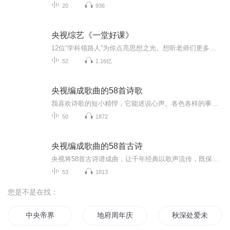
20
936
央视综艺《一堂好课》
12位“学科领路人”为你点亮思想之光。想听老师们更多精彩内容，点击链接听现场完整未剪辑实录https://www.ximalaya.com/renwen/21206154/ 为了用“知识榜样”的力量指引年轻一代未来的方向，中央广播电视总台与喜马拉雅联合出品一档大型文化节目—...
52
1.16亿
央视编成歌曲的58首诗歌
我喜欢诗歌的短小精悍，它能述说心声。各色各样的事物，都可通过诗歌来表达。
50
1872
央视编成歌曲的58首古诗
央视将58首古诗谱成曲，让千年经典以歌声流传，既保留了诗词的韵律美，又赋予了新的生命力。对今人而言，这是文化的传承与创新，让我们在旋律中感受诗词之美，重拾文化自信，让经典真正活在当下。
53
1813
您是不是在找：
中央帝界
地府周年庆抽个冥王当老公
秋深处爱未央