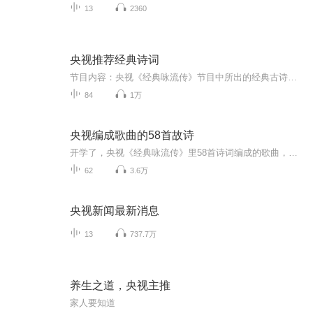
13
2360
央视推荐经典诗词
节目内容：央视《经典咏流传》节目中所出的经典古诗词古诗词是中华文化的瑰宝，感受我国古代语言的韵律和意味适合人群：所有热爱中华文化的人你将收获：重温耳熟能详的经典古诗词，感受古诗词的韵律和意境，品味中华民族的文化精髓！
84
1万
央视编成歌曲的58首故诗
开学了，央视《经典咏流传》里58首诗词编成的歌曲，这是语文学习必备好素材，课本中都会学到！另外中小学生都可以用得到哦~那就让我们一起唱起来，学起来，背起来吧！第一期（5首）《明日歌》明·钱鹤滩明日复明日，明日何其多。我生待明日，万事成蹉跎 。世人若被明日累，春去秋来老将至。朝看水东流，暮看日西坠。百年明日能几何？请君听我明日歌。《苔》清·袁枚白日不到处，青春恰自来。苔花如米小，也学牡丹开。《墨梅》明·王冕我家洗砚池头树，朵朵花开淡墨痕。不要人夸好颜色，只留清气满乾坤。《临江仙》明·杨慎滚滚长江东逝水，浪花淘尽英雄。是非成败转头空。青山依旧在，几度夕阳红。白发渔樵江渚上，惯看秋月春风。一壶浊酒喜相逢。古今多少事，都付笑谈中。《登鹳雀楼》唐·王之涣白日依山尽，黄河入海流。欲穷千里目，更上一层楼。第二期（5首）《声律启蒙》（节选）清·车万育云对雨，雪对风，晚照对晴空。来鸿对去燕，宿鸟对鸣虫。三尺剑，六钧弓，岭北对江东。人间清暑殿，天上广寒宫。两岸晓烟杨柳绿，一园春雨杏花红。两鬓风霜，途次早行之客；一蓑烟雨，溪边晚钓之翁。《定风波》宋·苏轼莫听穿林打叶声，何妨吟啸且徐行。竹杖芒鞋轻胜马，谁怕？一蓑烟雨任平生。料峭春风吹酒醒，微冷，山头斜照却相迎。回首向来萧瑟处，归去，也无风雨也无晴。《三字经》（节选）宋·王应麟人之初，性本善；性相近，习相远。苟不教，性乃迁；教之道，贵以专。昔孟母，择邻处；子不学，断机杼。窦燕山，有义方；教五子，名俱扬。养不教，父之过；教不严，师之惰。子不学，非所宜；幼不学，老何为？玉不琢，不成器；人不学，不知义。为人子，方少时；亲师友，习礼仪。香九龄，能温席；孝于亲，所当执。融四岁，能让梨；弟于长，宜先知。首孝弟，次见闻；知某数，识某文。一而十，十而百，百而千，千而万。三才者，天地人。三光者，日月星。《乡愁》余光中小时候，乡愁是一枚小小的邮票，我在这头，母亲在那头。长大后，乡愁是一张窄窄的船票，我在这头，新娘在那头。后来啊，乡愁是一方矮矮的坟墓，我在外头，母亲在里头。而现在，乡愁是一湾浅浅的海峡，我在这头，大陆在那头。《枉凝眉》清·曹雪芹一个是阆苑仙葩，一个是美玉无瑕。若说没奇缘，今生偏又遇着他；若说有奇缘，如何心事终虚化？一个枉自嗟呀，一个空劳牵挂。一个是水中月，一个是镜中花。想眼中能有多少泪珠儿，怎禁得秋流到冬尽，春流到夏！第三期（5首）《将进酒》唐·李白君不见，黄河之水天上来，奔流到海不复回。君不见，高堂明镜悲白发，朝如青丝暮成雪。人生得意须尽欢，莫使金樽空对月。天生我材必有用，千金散尽还复来。烹羊宰牛且为乐，会须一饮三百杯。岑夫子，丹丘生，将进酒，杯莫停。与君歌一曲，请君为我倾耳听。钟鼓馔玉不足贵，但愿长醉不复醒。古来圣贤皆寂寞，惟有饮者留其名。陈王昔时宴平乐，斗酒十千恣欢谑。主人何为言少钱，径须沽取对君酌。五花马，千金裘，呼儿将出换美酒，与尔同销万古愁。《鹊桥仙》宋·秦观纤云弄巧，飞星传恨，银汉迢迢暗度。金风玉露一相逢，便胜却人间无数。柔情似水，佳期如梦，忍顾鹊桥归路。两情若是久长时，又岂在朝朝暮暮。《木兰诗》（节选）唧唧复唧唧，木兰当户织。不闻机杼声，惟闻女叹息。问女何所思，问女何所忆。女亦无所思，女亦无所忆。昨夜见军帖，可汗大点兵。军书十二卷，卷卷有爷名。阿爷无大儿，木兰无长兄。愿为市鞍马，从此替爷征。《赠从弟·其二》东汉·刘桢亭亭山上松，瑟瑟谷中风。风声一何盛，松枝一何劲！冰霜正惨凄，终岁常端正。岂不罹凝寒？松柏有本性。《送别》李叔同长亭外，古道边，芳草碧连天。晚风拂柳笛声残，夕阳山外山。天之涯，地之角，知交半零落。一壶浊酒尽余欢，今宵别梦寒。长亭外，古道边，芳草碧连天。问君此去几时还，来时莫徘徊。天之涯，地之角，知交半零落。人生难得是欢聚，惟有别离多。第四期（6首）《咏鹅》唐·骆宾王鹅，鹅，鹅，曲项向天歌。白毛浮绿水，红掌拨清波。《渭城曲》唐·王维渭城朝雨浥轻尘，客舍青青柳色新。劝君更尽一杯酒，西出阳关无故人。《月下独酌四首·其一》唐·李白花间一壶酒，独酌无相亲。举杯邀明月，对影成三人。月既不解饮，影徒随我身。暂伴月将影，行乐须及春。我歌月徘徊，我舞影零乱。醒时同交欢，醉后各分散。永结无情游，相期邈云汉。《游子吟》唐·孟郊慈母手中线，游子身上衣。临行密密缝，意恐迟迟归。谁言寸草心，报得三春晖。《敕乐歌》敕勒川，阴山下，天似穹庐，笼盖四野。天苍苍，野茫茫，风吹草低见牛羊。《春晓》唐·孟浩然春眠不觉晓，处处闻啼鸟。夜来风雨声，花落知多少。《离骚》（节选）战国·屈原驷玉虬以桀鹥兮，溘埃风余上征。朝发轫于苍梧兮，夕余至乎县圃。欲少留此灵琐兮，日忽忽其将暮。吾令羲和弭节兮，望崦嵫而勿迫。路漫漫其修远兮，吾将上下而求索。饮余马于咸池兮，总余辔乎扶桑。折若木以拂日兮，聊逍遥以相羊。前望舒使先驱兮，后飞廉使奔属。鸾皇为余先戒兮，雷师告余以未具。吾令凤鸟飞腾兮，继之以日夜。飘风屯其相离兮，帅云霓而来御。纷总总其离合兮，斑陆离其上下。《从军行》唐·杨炯烽火照西京，心中自不平。牙璋辞凤阙，铁骑绕龙城。雪暗凋旗画，风多杂鼓声。宁为百夫长，胜作一书生。第五期（6首）《凉州词二首·其一》唐·王之涣黄河远上白云间，一片孤城万仞山。羌笛何须怨杨柳，春风不度玉门关。《山居秋暝》唐·王维空山新雨后，天气晚来秋。明月松间照，清泉石上流。竹喧归浣女，莲动下渔舟。随意春芳歇，王孙自可留。《陋室铭》唐·刘禹锡山不在高，有仙则名。水不在深，有龙则灵。斯是陋室，惟吾德馨。苔痕上阶绿，草色入帘青。谈笑有鸿儒，往来无白丁。可以调素琴，阅金经。无丝竹之乱耳，无案牍之劳形。南阳诸葛庐，西蜀子云亭，孔子云：何陋之有？《望月怀远》唐·张九龄海上生明月，天涯共此时。情人怨遥夜，竟夕起相思。灭烛怜光满，披衣觉露滋。不堪盈手赠，还寝梦佳期。《敕乐歌》敕勒川，阴山下，天似穹庐，笼盖四野。天苍苍，野茫茫，风吹草低见牛羊。《饮湖上初晴后雨二首·其二》宋·苏轼水光潋滟晴方好，山色空蒙雨亦奇。欲把西湖比西子，淡妆浓抹总相宜。第六期（5首）《天净沙·秋思》元·马致远枯藤老树昏鸦，小桥流水人家，古道西风瘦马。夕阳西下，断肠人在天涯。
62
3.6万
央视新闻最新消息
13
737.7万
养生之道，央视主推
家人要知道