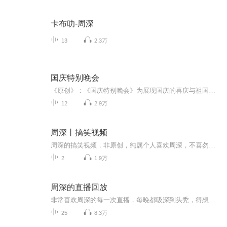
卡布叻-周深
13
2.3万
国庆特别晚会
《原创》：《国庆特别晚会》为展现国庆的喜庆与祖国的深情我将以具体的场景切入从清晨升旗的庄严到街头巷尾的欢庆到历史与当下的交融，用优美的笔触传递对祖国的热爱与自豪！用诗歌和情感美文形式，歌颂祖国的繁荣富强，祝人民幸福安康！
12
2.9万
周深丨搞笑视频
周深的搞笑视频，非原创，纯属个人喜欢周深，不喜勿喷．
2
1.9万
周深的直播回放
非常喜欢周深的每一次直播，每晚都吸深到头秃，得想个解决办法。转换成音频，不看他的脸，或许就没那么上头了……2020.09.29 我想听周深唱一辈子
25
8.3万