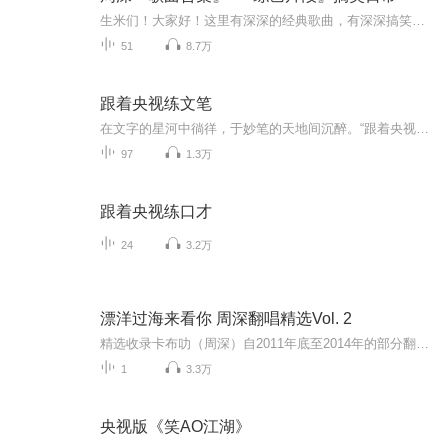
生米们！大家好！这里有深深的经典歌曲，有深深搞笑的综艺节目、日常，比如《舞台2023》《创造营2021》《你好星期六》等，如果你也想看别的的话，关注我，我会尽量满足你（当然有些会因为版权问题，见谅）
51
8.7万
跟着央视练文笔
在文字的星河中徜徉，于妙笔的天地间沉醉。“跟着央视练文笔”专辑，宛如一座璀璨的文学殿堂。这里有央视名嘴的妙语珠玑，有诗意与哲理交织的篇章。跟随他们的笔触，品味遣词造句的精妙，汲取灵感甘泉，在文字的世界里雕琢自我，书写生活的绚烂华章。
97
1.3万
跟着央视练口才
24
3.2万
漂洋过海来看你 周深翻唱精选Vol. 2
精选收录卡布叻（周深）自2011年底至2014年的部分翻唱曲目。在参加中国好声音之前，周深在网络上已是小有名气，化身为“卡布”的他靠着翻唱名曲，征服了很多网友，更拥有一大批忠实粉丝。节目播出时他的粉丝纷纷跳出来力表支持，“周深男神”、“卡布女神...
1
3.3万
央视版《笑AO江湖》