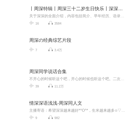
丨周深特辑丨周深三十二岁生日快乐丨深深加油丨
关于深深的全面介绍，内容包括简介、早年经历、语录、歌曲等多种元素，适合生米听~"如果有一天，当你努力了，梦想会来找你”永远支持深深~″永远不要忘记自己有光，也永远不要忘记自己有梦”
16
3584
周深の经典综艺片段
7
3.4万
周深同学说话合集
不开心的时候听这个吧，开心的时候也听这个吧。二次元和三次元的你都要快乐。
39
11.2万
情深深语浅浅-周深同人文
主播寄语：希望深深越来越好*^O^*，生米越来越多⊙▽⊙~~
9
982