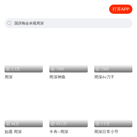
打开APP
国庆晚会央视周深
2.1万
7959
1500
周深
周深神曲
周深de刀子
44万
10.1万
1.1万
如愿 周深
卡布--周深
周深日常小节