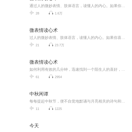
通过人的微妙表情、肢体语言，读懂人的内心。如果你喜欢【皇冠互联网生活慧&微表情读心术】就点击“订阅”，如果您还想收听其他节目，请点击下方“加关注”，第一时间获取新消息动态。 交流请加微信：13989278776
28
1.6万
微表情读心术
过人的微妙表情、肢体语言，读懂人的内心。如果你喜欢【皇冠生活汇&微表情读心术】就点击“订阅”，如果您还想收听其他节目，请点击下方“加关注”，第一时间获取新消息动态。 交流请加微信：jYwF298电话13458052918
21
23.7万
微表情读心术
如何利用有效的几分钟，迅速找到一个陌生人的喜好，拉近彼此的距离？如何读懂异性的肢体信号，轻松“捕获”意中情人？如何在不为人知的情况下了解和影响社交对手，掌握人际主动权？如何瞬间识破老板的身体谎言，玩转职场中的逢场作戏？本书教你于细微处察人于无形，瞬间看穿朋友、老板、同事或竟争对手的身体语言暗藏的玄机，让你一边窥伺别人的举动，一边隐藏自己的意图，在社交和商场的交际应酬里左右逢源，成为拥有超强人气的人际关系大贏家。（这本书我真的不记得是哪个emmm给我的，我并不完全赞同这本书的内容，当初选它来读也仅仅只是因为它比较好读，然后也是为了不半途而废，所以它并不能代表我的观点）
61
2954
中秋闲谭
每每提起中秋节，便不自觉地默诵与月亮相关的诗句和故事来，因为中秋节里还有一个与月亮相关的美丽的传说呢！ 美丽的嫦娥姑娘和可爱的小玉兔就在月亮的广寒宫里住着，特别是在中秋节这天晚上，当一轮满月悄悄的挂在天边时，在广寒宫里、美丽的嫦娥姑娘抱着可爱的小玉兔就开活动起来，当我们与家人一起围聚在丰盛的晚餐桌旁、吃着丰盛的水果和共享月饼美食、不经意间抬头仰望天上的满月时，有眼亮的小朋友就会大叫起来：”哦，天哪，我看到月亮里面的嫦娥姐姐了，她还抱着个可爱的小兔兔和大家打招呼呢“！..… 中秋的传说和故事、闲谭古今梦落花，一起嗨聊吧...
11
1225
今天