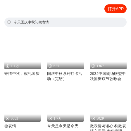
打开APP
今天国庆中秋问候表情
1.1万
635
1367
寄情中秋，献礼国庆
国庆中秋系列打卡活
2025中国朗诵联盟中
动（完结）
秋国庆双节歌咏会
3603
1.7万
3029
微表情
今天是今天是今天
微表情与读心术|微表