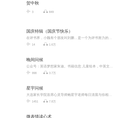
贺中秋
3
849
国庆特辑（国庆节快乐）
在评书界，小魏有个朋友叫刘鹏，是一个为评书努力的小伙子。在2021年国庆期间，他想弄个特辑，便烦劳我给他录个爱国题材的评书小段儿。这种事情，不是特殊情况，小魏一般不会拒绝，也就给其录了一个《鲁迅踢鬼》，等他传完，我再传到我的专辑里。另外，小...
14
1.6万
晚间问候
公众号：英语梦想家朱迪。书籍信息:儿童绘本，中英文都有内容重点:通过阅读，引导孩子思考，指导孩子生活。主播介绍:读书师和她的娃推荐人群:学龄前儿童或者觉得自己还是宝宝的宝宝们
998
3.7万
星宇问候
大连家长学院首席心灵导师鲍星宇老师每日清晨与你相约喜马拉雅！
1451
7.8万
微表情读心术