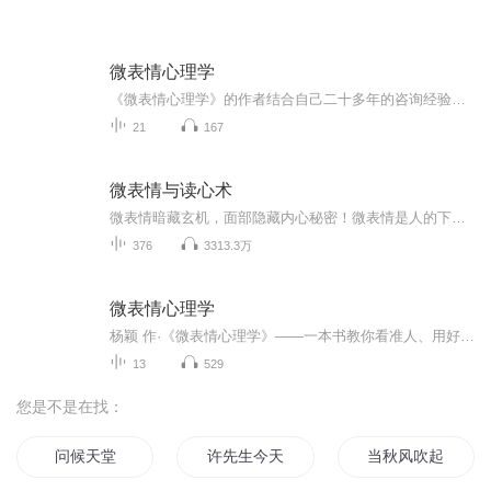
微表情心理学
《微表情心理学》的作者结合自己二十多年的咨询经验，从身体和情感的关系角度，全面解析了身体语言背后的微妙心理，揭秘你心中存在的“十万个为什么”,让你在商场、职场、情场无往不利!
21
167
微表情与读心术
微表情暗藏玄机，面部隐藏内心秘密！微表情是人的下意识行为，不受思维控制，最能反应人的真实心理，学习本节目让你成为一名读心达人！
376
3313.3万
微表情心理学
杨颖 作·《微表情心理学》——一本书教你看准人、用好人、跟对人牢牢掌握人生的主导权——「微表情心理学」教你做心灵的捕猎者—————————揭露隐蔽的心理秘密 洞察微妙的情绪真相%瞬间了解和影响你周围的人%本书介绍：～本书是一本有关心理学的通...
13
529
您是不是在找：
问候天堂
许先生今天表白了吗
当秋风吹起的时候