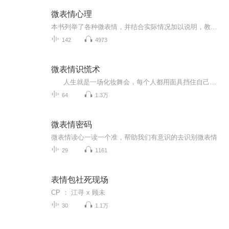
微表情心理
本书列举了各种微表情，并结合实际情况加以说明，教你从人的面部表情、行为举止、言谈之间、日常习惯、兴趣爱好等方面捕捉、分析、判断人的微表情，交给你一个“阅读放大器”。通过本书，你将得到一双识人的慧眼，一把度量人的尺。当你学会灵活的运用微表...
142
4973
微表情识慌术
人生就是一场化妆舞会，每个人都用面具挡住自己的真实表情。站在你面前的他（她），是言为心声，还是口是心非？摘下他们的面具，看透他们的心声。一切秘密将尽收眼底。 家人、朋友、同事，你觉得你很了解他们？不，那只是你的错觉...
64
1.3万
微表情密码
微表情读心一读一个准，帮助我们有意识的去识别微表情
29
1161
表情包社死现场
CP ： 江寻 x 顾未
30
1.1万