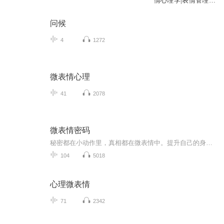
情心理学|表情管理|
细节营销
问候
4
1272
微表情心理
41
2078
微表情密码
秘密都在小动作里，真相都在微表情中。提升自己的身体语言解读能力，读懂人心。改善你的肢体语言，让你更受欢迎。
104
5018
心理微表情
71
2342