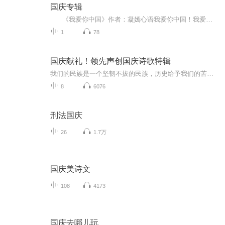
国庆专辑
《我爱你中国》作者：凝嫣心语我爱你中国！我爱你春天蓬勃的秧苗；我爱你秋日金黄的硕果。我爱你中国！我爱你青松气质，我爱你红梅品格！我爱你家乡的甜蔗好像乳汁滋润着我的心窝。我爱你中国，我要把最美的歌儿献给你，我的母亲我的祖国。我爱你中国，我爱...
1
78
国庆献礼！领先声创国庆诗歌特辑
我们的民族是一个坚韧不拔的民族，历史给予我们的苦难都变成了闪着金光的勋章！我们的国家是一个龙腾虎跃的国家，那条巨龙正以不可阻挡之势崛起于神奇的东方！------------------------------------------------值此祖国70周年华诞之际，领先声创以诗歌向祖国献礼！用我们的声音、用我们的热血、用我们的灵魂诵读经典爱国篇章，歌颂我们的祖国！永远繁荣富强！
8
6076
刑法国庆
26
1.7万
国庆美诗文
108
4173
国庆去哪儿玩