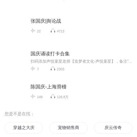
张国庆|舆论战
22
4713
国庆诵读打卡合集
扫码添加声悦童星老师【造梦者文化-声悦童星】，备注“诵读打卡”报名，已添加好友的，直接发送“诵读打卡”报名，报名成功后进入社群。
7
2303
陈国庆-上海滑稽
149
126.8万
您是不是在找：
穿越之大庆帝国
宠物销售商
庆云传奇