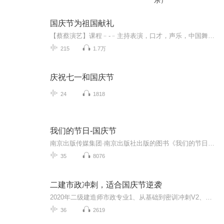
乐）
国庆节为祖国献礼
【蔡蔡演艺】课程﹣-﹣主持表演，口才，声乐，中国舞，民族舞。独特的小舞台，专业的录音棚，每一位同学都能成为优秀的小明星。独特的教学模式，轻松上课，快乐学习！知名主持人，舞蹈家，高级教师任职授课！江南总校：河沟街42号三楼 18545856430江北分校...
215
1.7万
庆祝七一和国庆节
24
1818
我们的节日-国庆节
南京出版传媒集团·南京出版社出版的图书《我们的节日》通过对中国节日文化和节日意义进行深度的挖掘，面向青少年群体构建独具特色的栏目内容，以此丰富春节、元宵节、清明节、端午节、七夕节、中秋节、重阳节等传统节日；六一节、教师节、国庆节等新兴节日的文化内涵和表现形式。促进青少年形成新的节日习俗，提升节日仪式感、认同感。音频作品由金陵朗读者联盟志愿者朗诵，南京音像出版社、金陵图书馆联合制作。
35
8076
二建市政冲刺，适合国庆节逆袭
2020年二级建造师市政专业1、从基础到密训冲刺V2、从精华课程到超压密押V3、0基础同步更新v4、持续更新到2020年考试V5、只要你跟着学让你一次稳拿证V6、渠道超压压题，超压三页纸等独家绝密压题!
36
2619