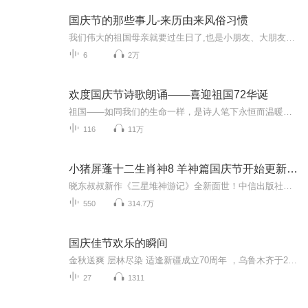
国庆节的那些事儿-来历由来风俗习惯
我们伟大的祖国母亲就要过生日了,也是小朋友、大朋友们最喜欢的“国庆小长假”或说“黄金周”还有说”国庆7天乐”的，说法真是不一而足。那么“国庆节”是怎么来的？自古以来国庆节怎么庆贺？新中国国庆节的来历，以及新中国国庆节的庆贺方式又有哪些呢？ ...
6
2万
欢度国庆节诗歌朗诵——喜迎祖国72华诞
祖国——如同我们的生命一样，是诗人笔下永恒而温暖的主题。在祖国72周年华诞来临之际，特创建这个诗歌朗诵专辑，诵读经典爱国篇章，和大家一起歌颂祖国，向国庆的献礼！祝愿伟大的祖国繁荣富强，祝愿大家国庆节快乐，度过平安快乐的黄金周假期！
116
11万
小猪屏蓬十二生肖神8 羊神篇国庆节开始更新啦！
晓东叔叔新作《三星堆神游记》全新面世！中信出版社出版！京东当当淘宝均有售！点蓝色字收听——《小猪屏蓬爆笑日记2024》《小猪屏蓬爆笑日记2》《小猪屏蓬爆笑日记1》让你笑得喘不上气！《我进故宫当富翁——小猪屏蓬故宫财商笔记》教你成为大富翁！《小...
550
314.7万
国庆佳节欢乐的瞬间
金秋送爽 层林尽染 适逢新疆成立70周年 ，乌鲁木齐于2025年9月23日迎来党中央和习大大带领的慰问团。新疆各族群众欢欣鼓舞，热烈欢迎。
27
1311