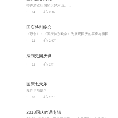
带你游览祖国的大好河山……
14
2687
国庆特别晚会
《原创》：《国庆特别晚会》为展现国庆的喜庆与祖国的深情我将以具体的场景切入从清晨升旗的庄严到街头巷尾的欢庆到历史与当下的交融，用优美的笔触传递对祖国的热爱与自豪！用诗歌和情感美文形式，歌颂祖国的繁荣富强，祝人民幸福安康！
12
2.9万
法制史国庆班
12
1万
国庆七天乐
魔性早功练习
10
1518
2018国庆吟诵专辑