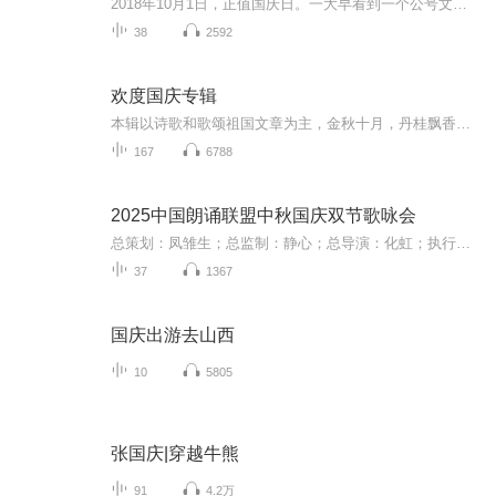
2018年10月1日，正值国庆日。一大早看到一个公号文章，正是文天祥的《己卯十月一日至燕越五日罹狴犴有感而赋》。当然，彼十一非当今的十一。不过数字的巧合还是让人感触，今天拿来读一读，体味一番历史英杰的民族情怀，恰也当时。 根据诗题来看，这组诗是写于十月一日至十月五日之间，是文天祥被俘之后所作，这些诗作不仅有凛凛正气，更也能看的到他百端交集的复杂情感。另一首于右任先生的《望大陆》，微信公号有称《望乡》，一句“山之上国之殇”荡气回肠，一并兴起拿来读了一读。仓促间多有瑕疵...
38
2592
欢度国庆专辑
本辑以诗歌和歌颂祖国文章为主，金秋十月，丹桂飘香，在这个充满丰收喜悦的季节里，我们满怀激动和自豪，迎来了中华人民共和国76周年华诞。这不仅是一个庄重的纪念日，更是全体中华儿女共同欢庆的盛大的节日，承载着深厚的民族情感和历史意义.
167
6788
2025中国朗诵联盟中秋国庆双节歌咏会
总策划：凤雏生；总监制：静心；总导演：化虹；执行总监：莺子；执行导演：橙夏；主持人：静心、化虹、橙夏
37
1367
国庆出游去山西
10
5805
张国庆|穿越牛熊
91
4.2万