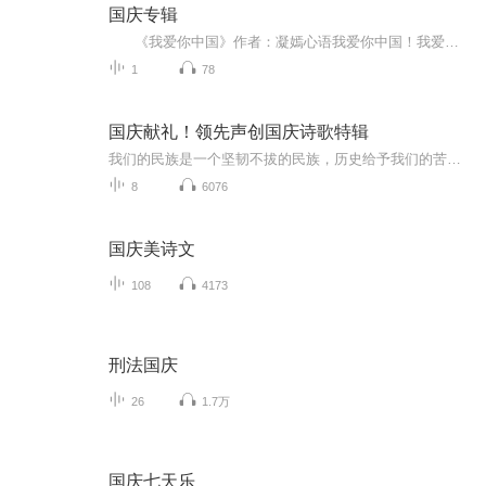
国庆专辑
《我爱你中国》作者：凝嫣心语我爱你中国！我爱你春天蓬勃的秧苗；我爱你秋日金黄的硕果。我爱你中国！我爱你青松气质，我爱你红梅品格！我爱你家乡的甜蔗好像乳汁滋润着我的心窝。我爱你中国，我要把最美的歌儿献给你，我的母亲我的祖国。我爱你中国，我爱...
1
78
国庆献礼！领先声创国庆诗歌特辑
我们的民族是一个坚韧不拔的民族，历史给予我们的苦难都变成了闪着金光的勋章！我们的国家是一个龙腾虎跃的国家，那条巨龙正以不可阻挡之势崛起于神奇的东方！------------------------------------------------值此祖国70周年华诞之际，领先声创以诗歌向祖国献礼！用我们的声音、用我们的热血、用我们的灵魂诵读经典爱国篇章，歌颂我们的祖国！永远繁荣富强！
8
6076
国庆美诗文
108
4173
刑法国庆
26
1.7万
国庆七天乐