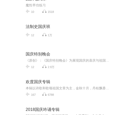
魔性早功练习
10
1518
法制史国庆班
12
1万
国庆特别晚会
《原创》：《国庆特别晚会》为展现国庆的喜庆与祖国的深情我将以具体的场景切入从清晨升旗的庄严到街头巷尾的欢庆到历史与当下的交融，用优美的笔触传递对祖国的热爱与自豪！用诗歌和情感美文形式，歌颂祖国的繁荣富强，祝人民幸福安康！
12
2.9万
欢度国庆专辑
本辑以诗歌和歌颂祖国文章为主，金秋十月，丹桂飘香，在这个充满丰收喜悦的季节里，我们满怀激动和自豪，迎来了中华人民共和国76周年华诞。这不仅是一个庄重的纪念日，更是全体中华儿女共同欢庆的盛大的节日，承载着深厚的民族情感和历史意义.
167
6788
2018国庆吟诵专辑