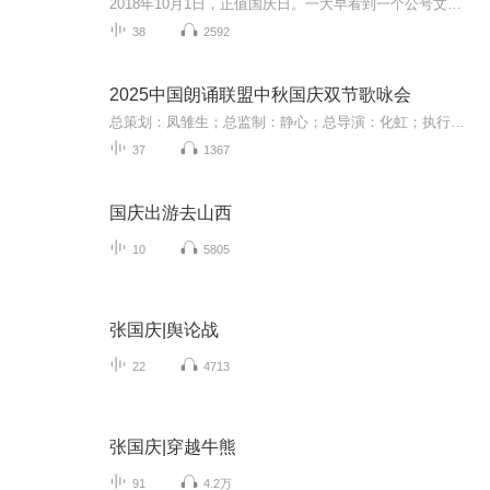
2018年10月1日，正值国庆日。一大早看到一个公号文章，正是文天祥的《己卯十月一日至燕越五日罹狴犴有感而赋》。当然，彼十一非当今的十一。不过数字的巧合还是让人感触，今天拿来读一读，体味一番历史英杰的民族情怀，恰也当时。 根据诗题来看，这组诗是写于十月一日至十月五日之间，是文天祥被俘之后所作，这些诗作不仅有凛凛正气，更也能看的到他百端交集的复杂情感。另一首于右任先生的《望大陆》，微信公号有称《望乡》，一句“山之上国之殇”荡气回肠，一并兴起拿来读了一读。仓促间多有瑕疵...
38
2592
2025中国朗诵联盟中秋国庆双节歌咏会
总策划：凤雏生；总监制：静心；总导演：化虹；执行总监：莺子；执行导演：橙夏；主持人：静心、化虹、橙夏
37
1367
国庆出游去山西
10
5805
张国庆|舆论战
22
4713
张国庆|穿越牛熊
91
4.2万