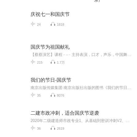
乐）
庆祝七一和国庆节
24
1818
国庆节为祖国献礼
【蔡蔡演艺】课程﹣-﹣主持表演，口才，声乐，中国舞，民族舞。独特的小舞台，专业的录音棚，每一位同学都能成为优秀的小明星。独特的教学模式，轻松上课，快乐学习！知名主持人，舞蹈家，高级教师任职授课！江南总校：河沟街42号三楼 18545856430江北分校...
215
1.7万
我们的节日-国庆节
南京出版传媒集团·南京出版社出版的图书《我们的节日》通过对中国节日文化和节日意义进行深度的挖掘，面向青少年群体构建独具特色的栏目内容，以此丰富春节、元宵节、清明节、端午节、七夕节、中秋节、重阳节等传统节日；六一节、教师节、国庆节等新兴节日的文化内涵和表现形式。促进青少年形成新的节日习俗，提升节日仪式感、认同感。音频作品由金陵朗读者联盟志愿者朗诵，南京音像出版社、金陵图书馆联合制作。
35
8076
二建市政冲刺，适合国庆节逆袭
2020年二级建造师市政专业1、从基础到密训冲刺V2、从精华课程到超压密押V3、0基础同步更新v4、持续更新到2020年考试V5、只要你跟着学让你一次稳拿证V6、渠道超压压题，超压三页纸等独家绝密压题!
36
2619