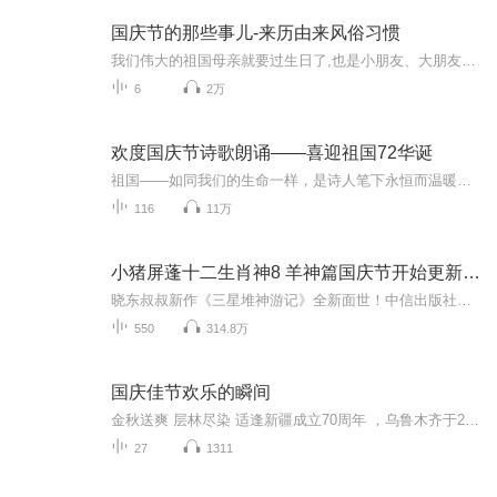
国庆节的那些事儿-来历由来风俗习惯
我们伟大的祖国母亲就要过生日了,也是小朋友、大朋友们最喜欢的“国庆小长假”或说“黄金周”还有说”国庆7天乐”的，说法真是不一而足。那么“国庆节”是怎么来的？自古以来国庆节怎么庆贺？新中国国庆节的来历，以及新中国国庆节的庆贺方式又有哪些呢？ ...
6
2万
欢度国庆节诗歌朗诵——喜迎祖国72华诞
祖国——如同我们的生命一样，是诗人笔下永恒而温暖的主题。在祖国72周年华诞来临之际，特创建这个诗歌朗诵专辑，诵读经典爱国篇章，和大家一起歌颂祖国，向国庆的献礼！祝愿伟大的祖国繁荣富强，祝愿大家国庆节快乐，度过平安快乐的黄金周假期！
116
11万
小猪屏蓬十二生肖神8 羊神篇国庆节开始更新啦！
晓东叔叔新作《三星堆神游记》全新面世！中信出版社出版！京东当当淘宝均有售！点蓝色字收听——《小猪屏蓬爆笑日记2024》《小猪屏蓬爆笑日记2》《小猪屏蓬爆笑日记1》让你笑得喘不上气！《我进故宫当富翁——小猪屏蓬故宫财商笔记》教你成为大富翁！《小...
550
314.8万
国庆佳节欢乐的瞬间
金秋送爽 层林尽染 适逢新疆成立70周年 ，乌鲁木齐于2025年9月23日迎来党中央和习大大带领的慰问团。新疆各族群众欢欣鼓舞，热烈欢迎。
27
1311