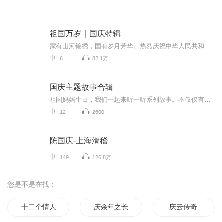
祖国万岁｜国庆特辑
家有山河锦绣，国有岁月芳华。热烈庆祝中华人民共和国成立73周年！
6
82.1万
国庆主题故事合辑
祖国妈妈生日，我们一起来听一听系列故事。不仅仅有《我的祖国》，还有红军故事，也有关于战争的故事，让大家体会到和平年代的不易。
12
2600
陈国庆-上海滑稽
149
126.8万
您是不是在找：
十二个情人节
庆余年之长歌行
庆云传奇