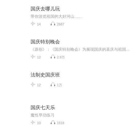
国庆去哪儿玩
带你游览祖国的大好河山……
14
2687
国庆特别晚会
《原创》：《国庆特别晚会》为展现国庆的喜庆与祖国的深情我将以具体的场景切入从清晨升旗的庄严到街头巷尾的欢庆到历史与当下的交融，用优美的笔触传递对祖国的热爱与自豪！用诗歌和情感美文形式，歌颂祖国的繁荣富强，祝人民幸福安康！
12
2.9万
法制史国庆班
12
1万
国庆七天乐
魔性早功练习
10
1518