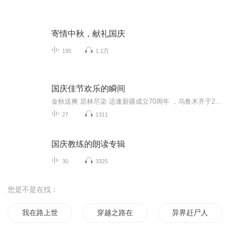
寄情中秋，献礼国庆
195
1.1万
国庆佳节欢乐的瞬间
金秋送爽 层林尽染 适逢新疆成立70周年 ，乌鲁木齐于2025年9月23日迎来党中央和习大大带领的慰问团。新疆各族群众欢欣鼓舞，热烈欢迎。
27
1311
国庆教练的朗读专辑
30
3325
您是不是在找：
我在路上世界在我脚下
穿越之路在脚下
异界赶尸人