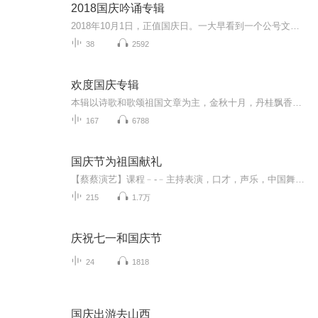
2018国庆吟诵专辑
2018年10月1日，正值国庆日。一大早看到一个公号文章，正是文天祥的《己卯十月一日至燕越五日罹狴犴有感而赋》。当然，彼十一非当今的十一。不过数字的巧合还是让人感触，今天拿来读一读，体味一番历史英杰的民族情怀，恰也当时。 根据诗题来看，这组诗是写于十月一日至十月五日之间，是文天祥被俘之后所作，这些诗作不仅有凛凛正气，更也能看的到他百端交集的复杂情感。另一首于右任先生的《望大陆》，微信公号有称《望乡》，一句“山之上国之殇”荡气回肠，一并兴起拿来读了一读。仓促间多有瑕疵...
38
2592
欢度国庆专辑
本辑以诗歌和歌颂祖国文章为主，金秋十月，丹桂飘香，在这个充满丰收喜悦的季节里，我们满怀激动和自豪，迎来了中华人民共和国76周年华诞。这不仅是一个庄重的纪念日，更是全体中华儿女共同欢庆的盛大的节日，承载着深厚的民族情感和历史意义.
167
6788
国庆节为祖国献礼
【蔡蔡演艺】课程﹣-﹣主持表演，口才，声乐，中国舞，民族舞。独特的小舞台，专业的录音棚，每一位同学都能成为优秀的小明星。独特的教学模式，轻松上课，快乐学习！知名主持人，舞蹈家，高级教师任职授课！江南总校：河沟街42号三楼 18545856430江北分校...
215
1.7万
庆祝七一和国庆节
24
1818
国庆出游去山西