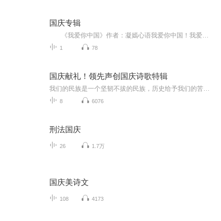
国庆专辑
《我爱你中国》作者：凝嫣心语我爱你中国！我爱你春天蓬勃的秧苗；我爱你秋日金黄的硕果。我爱你中国！我爱你青松气质，我爱你红梅品格！我爱你家乡的甜蔗好像乳汁滋润着我的心窝。我爱你中国，我要把最美的歌儿献给你，我的母亲我的祖国。我爱你中国，我爱...
1
78
国庆献礼！领先声创国庆诗歌特辑
我们的民族是一个坚韧不拔的民族，历史给予我们的苦难都变成了闪着金光的勋章！我们的国家是一个龙腾虎跃的国家，那条巨龙正以不可阻挡之势崛起于神奇的东方！------------------------------------------------值此祖国70周年华诞之际，领先声创以诗歌向祖国献礼！用我们的声音、用我们的热血、用我们的灵魂诵读经典爱国篇章，歌颂我们的祖国！永远繁荣富强！
8
6076
刑法国庆
26
1.7万
国庆美诗文
108
4173