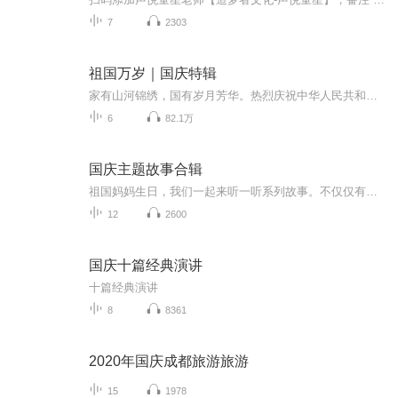
7
2303
祖国万岁｜国庆特辑
家有山河锦绣，国有岁月芳华。热烈庆祝中华人民共和国成立73周年！
6
82.1万
国庆主题故事合辑
祖国妈妈生日，我们一起来听一听系列故事。不仅仅有《我的祖国》，还有红军故事，也有关于战争的故事，让大家体会到和平年代的不易。
12
2600
国庆十篇经典演讲
十篇经典演讲
8
8361
2020年国庆成都旅游旅游
15
1978