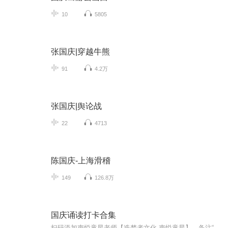
10
5805
张国庆|穿越牛熊
91
4.2万
张国庆|舆论战
22
4713
陈国庆-上海滑稽
149
126.8万
国庆诵读打卡合集
扫码添加声悦童星老师【造梦者文化-声悦童星】，备注“诵读打卡”报名，已添加好友的，直接发送“诵读打卡”报名，报名成功后进入社群。