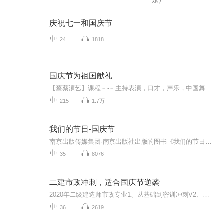
乐）
庆祝七一和国庆节
24
1818
国庆节为祖国献礼
【蔡蔡演艺】课程﹣-﹣主持表演，口才，声乐，中国舞，民族舞。独特的小舞台，专业的录音棚，每一位同学都能成为优秀的小明星。独特的教学模式，轻松上课，快乐学习！知名主持人，舞蹈家，高级教师任职授课！江南总校：河沟街42号三楼 18545856430江北分校...
215
1.7万
我们的节日-国庆节
南京出版传媒集团·南京出版社出版的图书《我们的节日》通过对中国节日文化和节日意义进行深度的挖掘，面向青少年群体构建独具特色的栏目内容，以此丰富春节、元宵节、清明节、端午节、七夕节、中秋节、重阳节等传统节日；六一节、教师节、国庆节等新兴节日的文化内涵和表现形式。促进青少年形成新的节日习俗，提升节日仪式感、认同感。音频作品由金陵朗读者联盟志愿者朗诵，南京音像出版社、金陵图书馆联合制作。
35
8076
二建市政冲刺，适合国庆节逆袭
2020年二级建造师市政专业1、从基础到密训冲刺V2、从精华课程到超压密押V3、0基础同步更新v4、持续更新到2020年考试V5、只要你跟着学让你一次稳拿证V6、渠道超压压题，超压三页纸等独家绝密压题!
36
2619