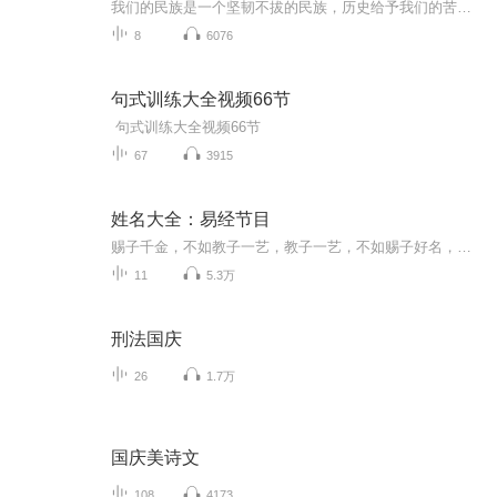
我们的民族是一个坚韧不拔的民族，历史给予我们的苦难都变成了闪着金光的勋章！我们的国家是一个龙腾虎跃的国家，那条巨龙正以不可阻挡之势崛起于神奇的东方！------------------------------------------------值此祖国70周年华诞之际，领先声创以诗歌向祖国献礼！用我们的声音、用我们的热血、用我们的灵魂诵读经典爱国篇章，歌颂我们的祖国！永远繁荣富强！
8
6076
句式训练大全视频66节
句式训练大全视频66节
67
3915
姓名大全：易经节目
赐子千金，不如教子一艺，教子一艺，不如赐子好名，卜易学堂姓名大全与您分享取名的艺术，起名的技巧。
11
5.3万
刑法国庆
26
1.7万
国庆美诗文
108
4173