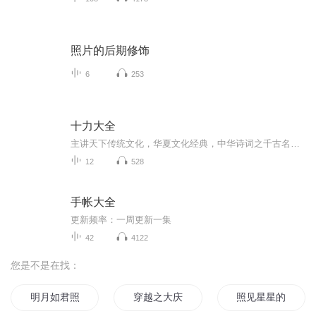
照片的后期修饰
6
253
十力大全
主讲天下传统文化，华夏文化经典，中华诗词之千古名句，人生之道，生命之爱，成功之方法，如人为什么而活，人字为三角形，三角形有东西南北，三角形有上下左右，所以人为上下左右而活，人为东西南北而活。人生，但愿与山水，千里共风雨。但愿与风雨，千里...
12
528
手帐大全
更新频率：一周更新一集
42
4122
您是不是在找：
明月如君照我心
穿越之大庆帝国
照见星星的她