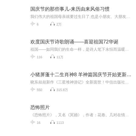
国庆节的那些事儿-来历由来风俗习惯
我们伟大的祖国母亲就要过生日了,也是小朋友、大朋友们最喜欢的“国庆小长假”或说“黄金周”还有说”国庆7天乐”的，说法真是不一而足。那么“国庆节”是怎么来的？自古以来国庆节怎么庆贺？新中国国庆节的来历，以及新中国国庆节的庆贺方式又有哪些呢？ ...
6
2万
欢度国庆节诗歌朗诵——喜迎祖国72华诞
祖国——如同我们的生命一样，是诗人笔下永恒而温暖的主题。在祖国72周年华诞来临之际，特创建这个诗歌朗诵专辑，诵读经典爱国篇章，和大家一起歌颂祖国，向国庆的献礼！祝愿伟大的祖国繁荣富强，祝愿大家国庆节快乐，度过平安快乐的黄金周假期！
116
11万
小猪屏蓬十二生肖神8 羊神篇国庆节开始更新啦！
晓东叔叔新作《三星堆神游记》全新面世！中信出版社出版！京东当当淘宝均有售！点蓝色字收听——《小猪屏蓬爆笑日记2024》《小猪屏蓬爆笑日记2》《小猪屏蓬爆笑日记1》让你笑得喘不上气！《我进故宫当富翁——小猪屏蓬故宫财商笔记》教你成为大富翁！《小...
550
315.8万
恐怖照片
《恐怖照片》，又名《冥婚》，作者：花卷。几对在情网上认识的恋人，被一张神秘而骇人的冥婚照片引到贵州一个偏僻的小镇上，每次或者回来的却只有一人。失踪的人从此渺无踪影，回来的人却似傻如狂，而那个小镇却仿佛从未存在。142857，这个右边中到底有何玄机？推着空婴儿车的老婆婆是人是鬼？冥冥之中，谁谁在操控人的脆弱灵魂？
16
1113