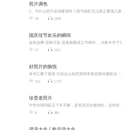
照片调色
1、为什么照片必须要调色？因为相机无法真正重现人眼所见，或心中所见，或我们真正想要的表达。2、调色有多少种方法？很多，并不简单，必须要有耐心和毅力，还必须要有聪明才智和专注精神，才能学会。
29
1928
国庆佳节欢乐的瞬间
金秋送爽 层林尽染 适逢新疆成立70周年 ，乌鲁木齐于2025年9月23日迎来党中央和习大大带领的慰问团。新疆各族群众欢欣鼓舞，热烈欢迎。
27
1311
好照片的愉悦
本书汇聚了格里·巴杰从认知层面和审美层面对摄影这一领域所作的一次深入探索。在这卷新的摄影研究文集中，他立足于近三十年关于摄影的写作和思考成果，深入浅出地学术技巧和智慧，阐述了数十位摄影家及其作品的意义。
112
1.3万
珍贵老照片
中华文明绵延五千年不断，是有其历史规律的，这些珍贵的老照片或许能豹窥一斑吧
8
384
谚语大全丨歇后语大全