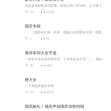
这是谚语和歇后语故事。很适合给小学生听。让大家了解歇后语和谚语的故事。
16
12.9万
国庆专辑
《我爱你中国》作者：凝嫣心语我爱你中国！我爱你春天蓬勃的秧苗；我爱你秋日金黄的硕果。我爱你中国！我爱你青松气质，我爱你红梅品格！我爱你家乡的甜蔗好像乳汁滋润着我的心窝。我爱你中国，我要把最美的歌儿献给你，我的母亲我的祖国。我爱你中国，我爱...
1
78
唐诗宋词大全节选
一直非常喜欢唐诗和宋词，今天有机会分享一二，感到无比欣慰节目主题：感受中国唐诗宋词的无尽魅力适合谁听：大众书籍信息：鉴赏文字深入浅出，言简意赅，优美精当内容重点：主播精心挑选了不同时期精美诗文我们可以从中得到更多的人生启迪主播介绍：有声...
38
5012
梗大全
一个有超多梗的专辑
63
25.3万
国庆献礼！领先声创国庆诗歌特辑