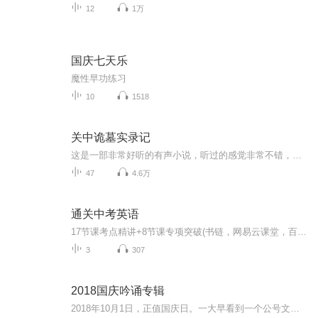
12
1万
国庆七天乐
魔性早功练习
10
1518
关中诡墓实录记
这是一部非常好听的有声小说，听过的感觉非常不错，故事扑朔迷离，情节跌宕起伏，?是以（悬疑、奇特、未知、血腥、架空、恐怖、刺激）等风格模式构成的虚幻故事。?为了提供更多优秀的有声作品，请多多宣传和推荐本书，这是一种支持与鼓励！有声小说的未来，是需要大家共同的努力!? 友情提示:听书是种生活的品味，在品味生活的同时，请关注你身边的亲人、朋友，合理安排时间！
47
4.6万
通关中考英语
17节课考点精讲+8节课专项突破(书链，网易云课堂，百度文库，腾讯课堂有全套课程）
3
307
2018国庆吟诵专辑
2018年10月1日，正值国庆日。一大早看到一个公号文章，正是文天祥的《己卯十月一日至燕越五日罹狴犴有感而赋》。当然，彼十一非当今的十一。不过数字的巧合还是让人感触，今天拿来读一读，体味一番历史英杰的民族情怀，恰也当时。 根据诗题来看，这组诗是写于十月一日至十月五日之间，是文天祥被俘之后所作，这些诗作不仅有凛凛正气，更也能看的到他百端交集的复杂情感。另一首于右任先生的《望大陆》，微信公号有称《望乡》，一句“山之上国之殇”荡气回肠，一并兴起拿来读了一读。仓促间多有瑕疵...