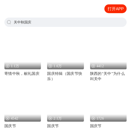
打开APP
关中秋国庆
1.1万
1.6万
4412
寄情中秋，献礼国庆
国庆特辑（国庆节快
陕西的“关中”为什么
乐）
叫关中
4542
2.1万
1726
国庆节
国庆节
国庆节