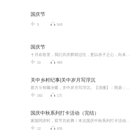
国庆节
3
543
国庆节
十月欢歌里，我们共庆辉煌过往，更以赤子之心，向未来书写滚烫的誓言——这盛世，值得我们以热爱相拥。
10
465
关中乡村纪事|关中岁月写浮沉
搭方斗智藏冷暖，关中岁月写浮沉。【演播】：周鼎；【作者】：段景礼，西安市鄠邑区（原户县）人，退休公务员，曾任《户县志》主编。出版小说《风雪娘子关》《翰林故里》等作品；【出品】：北京翎远华章文化传媒有限公司；【简介】：小说以关中终南县双柏...
182
1万
国庆中秋系列打卡活动（完结）
家国同庆时，双节共欢腾！本次国庆中秋系列打卡活动，邀你每日解锁多元演播精彩：以诗歌为笔，歌颂祖国山河壮阔与时代华章；清晨用温暖早安问候开启元气一天，深夜以温柔晚安声语卸下疲惫；更有风趣幽默的单口相声逗趣生活，经典耐品的评书细说古今故事。...
12
635