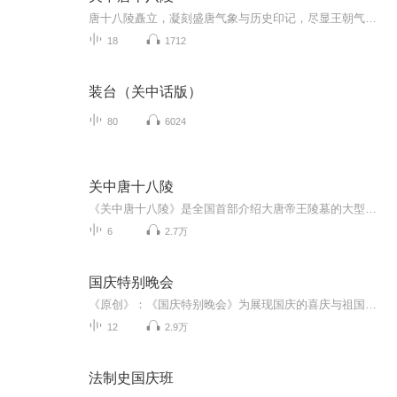
唐十八陵矗立，凝刻盛唐气象与历史印记，尽显王朝气魄。
18
1712
装台（关中话版）
80
6024
关中唐十八陵
《关中唐十八陵》是全国首部介绍大唐帝王陵墓的大型编年体动画纪录片，共18集，分为第一季盛唐篇，第二季中唐篇，第三季晚唐篇，本纪录片已根据陵墓的悬疑故事开篇，一步步还原大唐18位帝王的治国理念，鲜为人知的传奇故事，以及墓葬周边的环境，重现大唐王朝的兴衰与衰派，是一部传播当代中国价值观念，体现中华文化精神，反映中国人审美追求思想性，艺术性，可观性的纪录片，人民群众喜闻乐见的历史记录片。
6
2.7万
国庆特别晚会
《原创》：《国庆特别晚会》为展现国庆的喜庆与祖国的深情我将以具体的场景切入从清晨升旗的庄严到街头巷尾的欢庆到历史与当下的交融，用优美的笔触传递对祖国的热爱与自豪！用诗歌和情感美文形式，歌颂祖国的繁荣富强，祝人民幸福安康！
12
2.9万
法制史国庆班