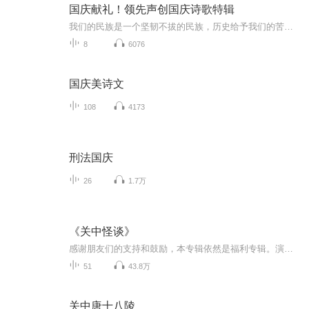
国庆献礼！领先声创国庆诗歌特辑
我们的民族是一个坚韧不拔的民族，历史给予我们的苦难都变成了闪着金光的勋章！我们的国家是一个龙腾虎跃的国家，那条巨龙正以不可阻挡之势崛起于神奇的东方！------------------------------------------------值此祖国70周年华诞之际，领先声创以诗歌向祖国献礼！用我们的声音、用我们的热血、用我们的灵魂诵读经典爱国篇章，歌颂我们的祖国！永远繁荣富强！
8
6076
国庆美诗文
108
4173
刑法国庆
26
1.7万
《关中怪谈》
感谢朋友们的支持和鼓励，本专辑依然是福利专辑。演播：老贾、笨喵阿白。后期：妤薇。主题曲翻唱：NO卡卡。先更新两个故事尝鲜，第三个故事从5月1日开始更新，每天17点更新两集。还望各位奔走相告，届时收听。如果觉得好别忘了点赞，评论，订阅一下。爱你...
51
43.8万
关中唐十八陵