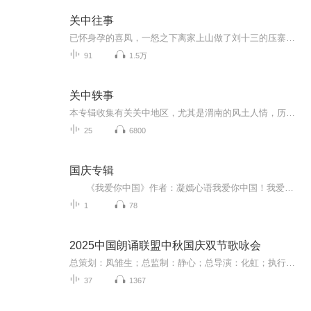
关中往事
已怀身孕的喜凤，一怒之下离家上山做了刘十三的压寨夫人，条件是让刘十三割下许望龙做男人的家伙。刘十三被喜凤的血性打动，去许家为喜凤报仇。刘十三带人赶到许家，望龙已回城，子债父还，于是就剁了许云卿的一条腿。罗玉璋怀疑陈满强是许家派遣，竟命郭...
91
1.5万
关中轶事
本专辑收集有关关中地区，尤其是渭南的风土人情，历史事件，地方特产等等的原创性文章。请喜欢我演播风格的作者联系本主，推荐您的作品，我来免费演播。争取每周更新。
25
6800
国庆专辑
《我爱你中国》作者：凝嫣心语我爱你中国！我爱你春天蓬勃的秧苗；我爱你秋日金黄的硕果。我爱你中国！我爱你青松气质，我爱你红梅品格！我爱你家乡的甜蔗好像乳汁滋润着我的心窝。我爱你中国，我要把最美的歌儿献给你，我的母亲我的祖国。我爱你中国，我爱...
1
78
2025中国朗诵联盟中秋国庆双节歌咏会
总策划：凤雏生；总监制：静心；总导演：化虹；执行总监：莺子；执行导演：橙夏；主持人：静心、化虹、橙夏
37
1367