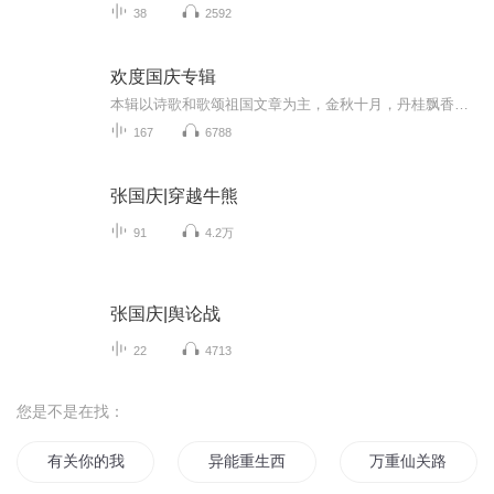
38
2592
欢度国庆专辑
本辑以诗歌和歌颂祖国文章为主，金秋十月，丹桂飘香，在这个充满丰收喜悦的季节里，我们满怀激动和自豪，迎来了中华人民共和国76周年华诞。这不仅是一个庄重的纪念日，更是全体中华儿女共同欢庆的盛大的节日，承载着深厚的民族情感和历史意义.
167
6788
张国庆|穿越牛熊
91
4.2万
张国庆|舆论战
22
4713
您是不是在找：
有关你的我都记得
异能重生西门庆
万重仙关路