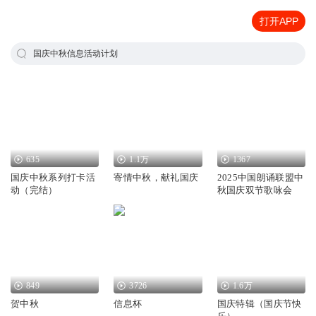
打开APP
国庆中秋信息活动计划
635
1.1万
1367
国庆中秋系列打卡活
寄情中秋，献礼国庆
2025中国朗诵联盟中
动（完结）
秋国庆双节歌咏会
849
3726
1.6万
贺中秋
信息杯
国庆特辑（国庆节快