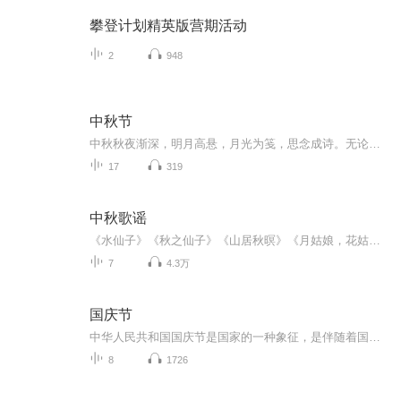
攀登计划精英版营期活动
2
948
中秋节
中秋秋夜渐深，明月高悬，月光为笺，思念成诗。无论天涯咫尺，此刻共沐清辉，团圆与守望，都化作心底最暖的灯火。
17
319
中秋歌谣
《水仙子》《秋之仙子》《山居秋暝》《月姑娘，花姑娘》《月儿圆圆》《秋风吹吹》
7
4.3万
国庆节
中华人民共和国国庆节是国家的一种象征，是伴随着国家的出现而出现的。让我们用诗歌朗诵歌颂祖国的繁荣富强，国泰民安。
8
1726