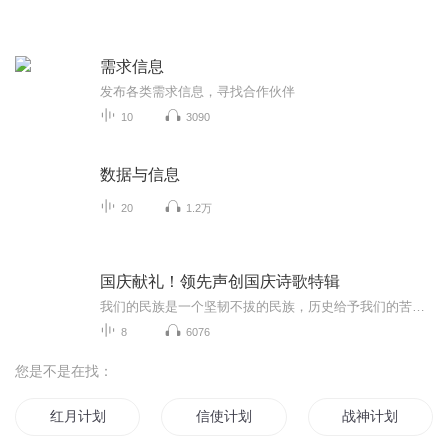
需求信息
发布各类需求信息，寻找合作伙伴
10
3090
数据与信息
20
1.2万
国庆献礼！领先声创国庆诗歌特辑
我们的民族是一个坚韧不拔的民族，历史给予我们的苦难都变成了闪着金光的勋章！我们的国家是一个龙腾虎跃的国家，那条巨龙正以不可阻挡之势崛起于神奇的东方！------------------------------------------------值此祖国70周年华诞之际，领先声创以诗歌向祖国献礼！用我们的声音、用我们的热血、用我们的灵魂诵读经典爱国篇章，歌颂我们的祖国！永远繁荣富强！
8
6076
您是不是在找：
红月计划
信使计划
战神计划