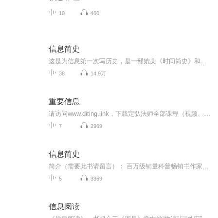
10
460
信息简史
这是为信息第一次写历史，是一部媲美《时间简史》和《万物简史》的著作。该书对于任何想了解信息时代是如何发展而来，它又将走向何处的读者，都将是一次极富启示的阅读体验。
38
14.9万
重要信息
请访问www.diting.link，下载定弘法师全部课程（视频、音频），欢迎流通，法水长流
7
2969
信息简史
简介（需要此书请留言）： 百万级销量科普畅销书作家【詹姆斯·格雷克】七年磨一剑。 带来一段人类与信息遭遇的波澜壮阔的历史。 告诉我们如何在信息时代的信息爆炸中生存。
5
3369
信息阅读