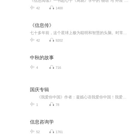
《信息阅读》一书起心于《周易》学中的“物语”与“外应”的概念。 “物语”含义是指一个物体或一件事情，在一个特定的情景场合中，总是会 透露出当事人，在当时的心理状态与内心想法体现，并通过“物体”的色彩、 形状、款式、大小、气息等寓意形式表现出...
42
1400
《信息传》
七十多年前，这个星球上极为聪明和智慧的头脑。时常聚集在纽约比克曼酒店，讨论后工业时代层次的科学问题。其中包括冯·诺依曼、图灵、维娜和香农等人。在一次讨论中，作为信息史上划时代的杰出人物香农指出，信息的意义就在于消除对未知世界的不确定性，...
42
9202
中秋的故事
4
716
国庆专辑
《我爱你中国》作者：凝嫣心语我爱你中国！我爱你春天蓬勃的秧苗；我爱你秋日金黄的硕果。我爱你中国！我爱你青松气质，我爱你红梅品格！我爱你家乡的甜蔗好像乳汁滋润着我的心窝。我爱你中国，我要把最美的歌儿献给你，我的母亲我的祖国。我爱你中国，我爱...
1
78
信息咨询学
52
1761