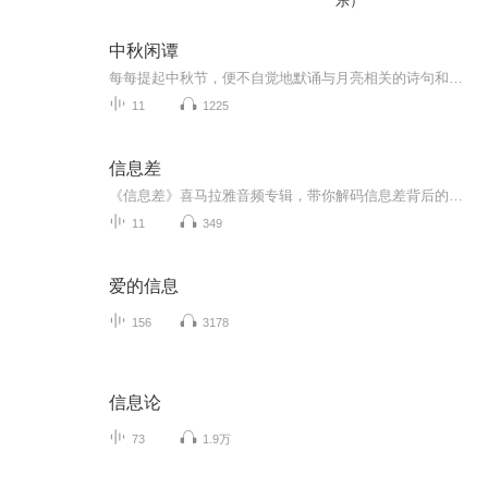
乐）
中秋闲谭
每每提起中秋节，便不自觉地默诵与月亮相关的诗句和故事来，因为中秋节里还有一个与月亮相关的美丽的传说呢！ 美丽的嫦娥姑娘和可爱的小玉兔就在月亮的广寒宫里住着，特别是在中秋节这天晚上，当一轮满月悄悄的挂在天边时，在广寒宫里、美丽的嫦娥姑娘抱着可爱的小玉兔就开活动起来，当我们与家人一起围聚在丰盛的晚餐桌旁、吃着丰盛的水果和共享月饼美食、不经意间抬头仰望天上的满月时，有眼亮的小朋友就会大叫起来：”哦，天哪，我看到月亮里面的嫦娥姐姐了，她还抱着个可爱的小兔兔和大家打招呼呢“！..… 中秋的传说和故事、闲谭古今梦落花，一起嗨聊吧...
11
1225
信息差
《信息差》喜马拉雅音频专辑，带你解码信息差背后的奥秘！11个音频，10个免费，1个付费，全方位解析信息差。免费内容围绕信息差展开，系统性强，标题独特。付费音频《信息差》深入剖析，10篇系统文章组合，助你玩转信息差，轻松提升竞争力！快来加入，开启...
11
349
爱的信息
156
3178
信息论
73
1.9万