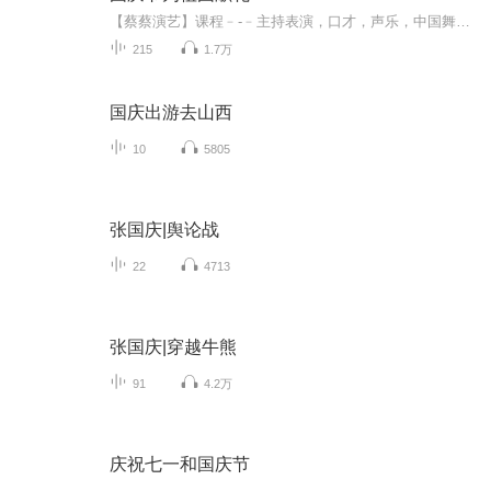
【蔡蔡演艺】课程﹣-﹣主持表演，口才，声乐，中国舞，民族舞。独特的小舞台，专业的录音棚，每一位同学都能成为优秀的小明星。独特的教学模式，轻松上课，快乐学习！知名主持人，舞蹈家，高级教师任职授课！江南总校：河沟街42号三楼 18545856430江北分校...
215
1.7万
国庆出游去山西
10
5805
张国庆|舆论战
22
4713
张国庆|穿越牛熊
91
4.2万
庆祝七一和国庆节