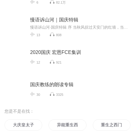
6
82.1万
慢语诉山河｜国庆特辑
慢语诉山河·国庆特辑 序 当秋风掠过天安门的红墙，当桂香漫过万里长江的碧波，我总愿慢下脚步，以声为笔，轻轻描摹这山河的模样。 不必追赶喧嚣的潮，也无需堆砌华丽的词——这一辑里，每一段朗诵都是心底的低语：是对着塞北草原的星子说“国泰”，是向着...
13
808
2020国庆 宏恩FCE集训
12
921
国庆教练的朗读专辑
30
3325
您是不是在找：
大庆皇太子
异能重生西门庆
重生之西门庆