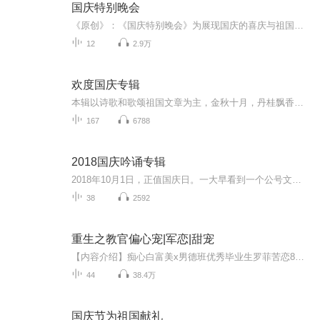
国庆特别晚会
《原创》：《国庆特别晚会》为展现国庆的喜庆与祖国的深情我将以具体的场景切入从清晨升旗的庄严到街头巷尾的欢庆到历史与当下的交融，用优美的笔触传递对祖国的热爱与自豪！用诗歌和情感美文形式，歌颂祖国的繁荣富强，祝人民幸福安康！
12
2.9万
欢度国庆专辑
本辑以诗歌和歌颂祖国文章为主，金秋十月，丹桂飘香，在这个充满丰收喜悦的季节里，我们满怀激动和自豪，迎来了中华人民共和国76周年华诞。这不仅是一个庄重的纪念日，更是全体中华儿女共同欢庆的盛大的节日，承载着深厚的民族情感和历史意义.
167
6788
2018国庆吟诵专辑
2018年10月1日，正值国庆日。一大早看到一个公号文章，正是文天祥的《己卯十月一日至燕越五日罹狴犴有感而赋》。当然，彼十一非当今的十一。不过数字的巧合还是让人感触，今天拿来读一读，体味一番历史英杰的民族情怀，恰也当时。 根据诗题来看，这组诗是写于十月一日至十月五日之间，是文天祥被俘之后所作，这些诗作不仅有凛凛正气，更也能看的到他百端交集的复杂情感。另一首于右任先生的《望大陆》，微信公号有称《望乡》，一句“山之上国之殇”荡气回肠，一并兴起拿来读了一读。仓促间多有瑕疵...
38
2592
重生之教官偏心宠|军恋|甜宠
【内容介绍】痴心白富美x男德班优秀毕业生罗菲苦恋8年，直到葬身大海才放下这段爱恋。老天却开了个玩笑，让她重生到和林杨相遇的时候。一次次做出和前世不同的选择，林杨追逐的心却日渐坚定。【作者介绍】魅婀Echo，九阅人气作家，代表作《重生之恋恋不忘...
44
38.4万
国庆节为祖国献礼