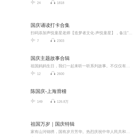
24
1818
国庆诵读打卡合集
扫码添加声悦童星老师【造梦者文化-声悦童星】，备注“诵读打卡”报名，已添加好友的，直接发送“诵读打卡”报名，报名成功后进入社群。
7
2303
国庆主题故事合辑
祖国妈妈生日，我们一起来听一听系列故事。不仅仅有《我的祖国》，还有红军故事，也有关于战争的故事，让大家体会到和平年代的不易。
12
2600
陈国庆-上海滑稽
149
126.8万
祖国万岁｜国庆特辑
家有山河锦绣，国有岁月芳华。热烈庆祝中华人民共和国成立73周年！