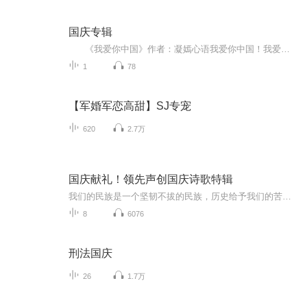
国庆专辑
《我爱你中国》作者：凝嫣心语我爱你中国！我爱你春天蓬勃的秧苗；我爱你秋日金黄的硕果。我爱你中国！我爱你青松气质，我爱你红梅品格！我爱你家乡的甜蔗好像乳汁滋润着我的心窝。我爱你中国，我要把最美的歌儿献给你，我的母亲我的祖国。我爱你中国，我爱...
1
78
【军婚军恋高甜】SJ专宠
620
2.7万
国庆献礼！领先声创国庆诗歌特辑
我们的民族是一个坚韧不拔的民族，历史给予我们的苦难都变成了闪着金光的勋章！我们的国家是一个龙腾虎跃的国家，那条巨龙正以不可阻挡之势崛起于神奇的东方！------------------------------------------------值此祖国70周年华诞之际，领先声创以诗歌向祖国献礼！用我们的声音、用我们的热血、用我们的灵魂诵读经典爱国篇章，歌颂我们的祖国！永远繁荣富强！
8
6076
刑法国庆
26
1.7万