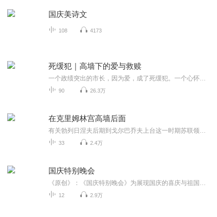
国庆美诗文
108
4173
死缓犯｜高墙下的爱与救赎
一个政绩突出的市长，因为爱，成了死缓犯。一个心怀改革的监狱年轻干部，因为情，屡屡晋升无望。一个从小到大生活在监狱系统的老刑警，因为迷惑，处处活得难受。一个受尽苦累的黑心矿主，因为善良，获得灵魂救赎。一群人，一堆事，真真切切，虚虚幻幻，故事似乎发生在天边戈壁，而他们又似乎就生活在你我身边。播出时间：日更，已完结。主播简介：新鑫王SIR，中国曲艺家协会会员，毕业于河北大学。曾任市级广播电视台脱口秀节目主持人、播音员，相声小品演员，已完成的有声书作品《我是十七皇子》、《我体内有只聚宝盆》、《大领主养成系统》、《死缓犯》等。
90
26.3万
在克里姆林宫高墙后面
有关勃列日涅夫后期到戈尔巴乔夫上台这一时期苏联领导层的内部情况，涉及几位领导人的政治生涯，个人生活习惯，赫鲁晓夫倒台经过以及克格勃的活动等
33
2.4万
国庆特别晚会
《原创》：《国庆特别晚会》为展现国庆的喜庆与祖国的深情我将以具体的场景切入从清晨升旗的庄严到街头巷尾的欢庆到历史与当下的交融，用优美的笔触传递对祖国的热爱与自豪！用诗歌和情感美文形式，歌颂祖国的繁荣富强，祝人民幸福安康！
12
2.9万