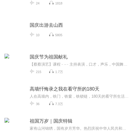
24
1818
国庆出游去山西
10
5805
国庆节为祖国献礼
【蔡蔡演艺】课程﹣-﹣主持表演，口才，声乐，中国舞，民族舞。独特的小舞台，专业的录音棚，每一位同学都能成为优秀的小明星。独特的教学模式，轻松上课，快乐学习！知名主持人，舞蹈家，高级教师任职授课！江南总校：河沟街42号三楼 18545856430江北分校...
215
1.7万
高墙忏悔录之我在看守所的180天
人在高墙内，铁门，铁窗，铁锁链，180天的看守所生活，经历苦难，成长，悔恨。小小的看守所，人少也算是百态，地方虽小，却是大江湖。社会大哥，死刑犯，小混混，瘾君子，人渣也会有眼泪！
36
7.3万
祖国万岁｜国庆特辑
家有山河锦绣，国有岁月芳华。热烈庆祝中华人民共和国成立73周年！