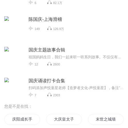
6
82.1万
陈国庆-上海滑稽
149
126.9万
国庆主题故事合辑
祖国妈妈生日，我们一起来听一听系列故事。不仅仅有《我的祖国》，还有红军故事，也有关于战争的故事，让大家体会到和平年代的不易。
12
2600
国庆诵读打卡合集
扫码添加声悦童星老师【造梦者文化-声悦童星】，备注“诵读打卡”报名，已添加好友的，直接发送“诵读打卡”报名，报名成功后进入社群。
7
2303
您是不是在找：
庆阳成长手札
大庆皇太子
末世之城墙