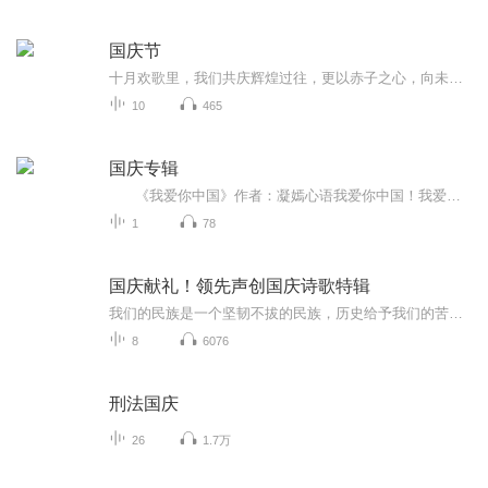
国庆节
十月欢歌里，我们共庆辉煌过往，更以赤子之心，向未来书写滚烫的誓言——这盛世，值得我们以热爱相拥。
10
465
国庆专辑
《我爱你中国》作者：凝嫣心语我爱你中国！我爱你春天蓬勃的秧苗；我爱你秋日金黄的硕果。我爱你中国！我爱你青松气质，我爱你红梅品格！我爱你家乡的甜蔗好像乳汁滋润着我的心窝。我爱你中国，我要把最美的歌儿献给你，我的母亲我的祖国。我爱你中国，我爱...
1
78
国庆献礼！领先声创国庆诗歌特辑
我们的民族是一个坚韧不拔的民族，历史给予我们的苦难都变成了闪着金光的勋章！我们的国家是一个龙腾虎跃的国家，那条巨龙正以不可阻挡之势崛起于神奇的东方！------------------------------------------------值此祖国70周年华诞之际，领先声创以诗歌向祖国献礼！用我们的声音、用我们的热血、用我们的灵魂诵读经典爱国篇章，歌颂我们的祖国！永远繁荣富强！
8
6076
刑法国庆
26
1.7万