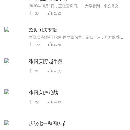
2018年10月1日，正值国庆日。一大早看到一个公号文章，正是文天祥的《己卯十月一日至燕越五日罹狴犴有感而赋》。当然，彼十一非当今的十一。不过数字的巧合还是让人感触，今天拿来读一读，体味一番历史英杰的民族情怀，恰也当时。 根据诗题来看，这组诗是写于十月一日至十月五日之间，是文天祥被俘之后所作，这些诗作不仅有凛凛正气，更也能看的到他百端交集的复杂情感。另一首于右任先生的《望大陆》，微信公号有称《望乡》，一句“山之上国之殇”荡气回肠，一并兴起拿来读了一读。仓促间多有瑕疵...
38
2592
欢度国庆专辑
本辑以诗歌和歌颂祖国文章为主，金秋十月，丹桂飘香，在这个充满丰收喜悦的季节里，我们满怀激动和自豪，迎来了中华人民共和国76周年华诞。这不仅是一个庄重的纪念日，更是全体中华儿女共同欢庆的盛大的节日，承载着深厚的民族情感和历史意义.
167
6788
张国庆|穿越牛熊
91
4.2万
张国庆|舆论战
22
4713
庆祝七一和国庆节