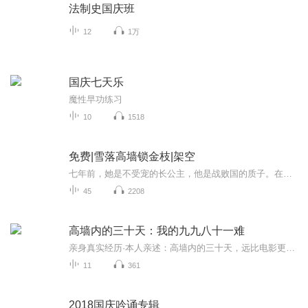
法制史国庆班
12
1万
国庆七天乐
魔性早功练习
10
1518
免费|雪落高墙锁金枝|架空
七年前，她是不受宠的长公主，他是战败国的质子。在诡谲莫测的宫廷，两人逐渐相依。七年后，他兵临城下，一剑破开她的宫门。温倩咬牙呈上降书，“大庆已亡，殿下也该停止杀戮。”宇文煦将她逼至角落狞笑，“大庆国，我从未放在眼里。我要的……是你。”
45
2208
高墙内的三十天：我的九九八十一难
亲身真实经历·本人亲述：高墙内的三十天，远比电影更震撼。这里没有打打杀杀，只有望不到头的枯燥。而我看见的，是一群女性在绝境般的重复里，靠着一双手工袜子与偷偷攒起的下午茶，生出一种令人泪目的韧性与变通。
11
361
2018国庆吟诵专辑