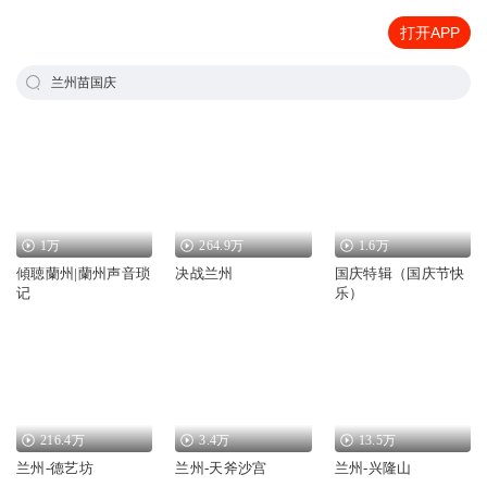
打开APP
兰州苗国庆
1万
264.9万
1.6万
傾聴蘭州|蘭州声音琐
决战兰州
国庆特辑（国庆节快
记
乐）
216.4万
3.4万
13.5万
兰州-德艺坊
兰州-天斧沙宫
兰州-兴隆山