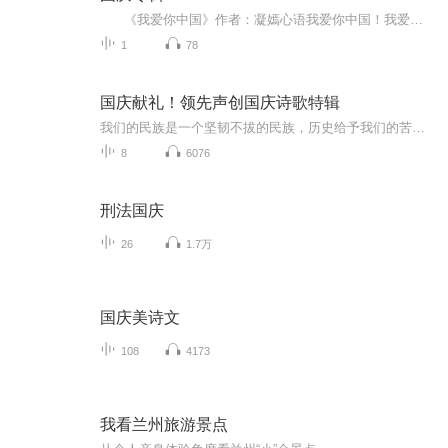
《我爱你中国》作者：凝嫣心语我爱你中国！我爱你春天蓬勃的秧苗；我爱你秋日金黄的硕果。我爱你中国！我爱你青松气质，我爱你红梅品格！我爱你家乡的甜蔗好像乳汁滋润着我的心窝。我爱你中国，我要把最美的歌儿献给你，我的母亲我的祖国。我爱你中国，我爱...
1
78
国庆献礼！领先声创国庆诗歌特辑
我们的民族是一个坚韧不拔的民族，历史给予我们的苦难都变成了闪着金光的勋章！我们的国家是一个龙腾虎跃的国家，那条巨龙正以不可阻挡之势崛起于神奇的东方！------------------------------------------------值此祖国70周年华诞之际，领先声创以诗歌向祖国献礼！用我们的声音、用我们的热血、用我们的灵魂诵读经典爱国篇章，歌颂我们的祖国！永远繁荣富强！
8
6076
刑法国庆
26
1.7万
国庆美诗文
108
4173
我看兰州旅游景点