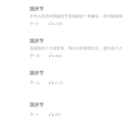
国庆节
中华人民共和国国庆节是国家的一种象征，是伴随着国家的出现而出现的。让我们用诗歌朗诵歌颂祖国的繁荣富强，国泰民安。
8
1726
国庆节
喜迎国庆十月欢歌里，我们共庆辉煌过往，更以赤子之心，向未来书写滚烫的誓言——这盛世，值得我们以热爱相拥。
20
4542
国庆节
11
2.1万
国庆节
3
543