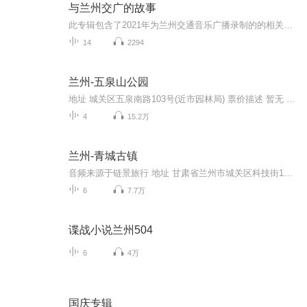
与兰州交广的故事
此专辑包含了2021年为兰州交通音乐广播录制的的相关配音作品，个人作品展示，禁止盗版，翻版必究...
14
2294
兰州-五泉山公园
地址 城关区五泉南路103号(近市园林局) 票价描述 暂无 开放时间 暂无 乘车信息 暂无 音频来源于链景旅行
4
15.2万
兰州-青城古镇
音频来源于链景旅行 地址 甘肃省兰州市城关区科技街191号 票价描述 暂无 开放时间 全天 乘车信息 暂无
6
7.7万
谍战小说兰州504
6
4万
国庆专辑