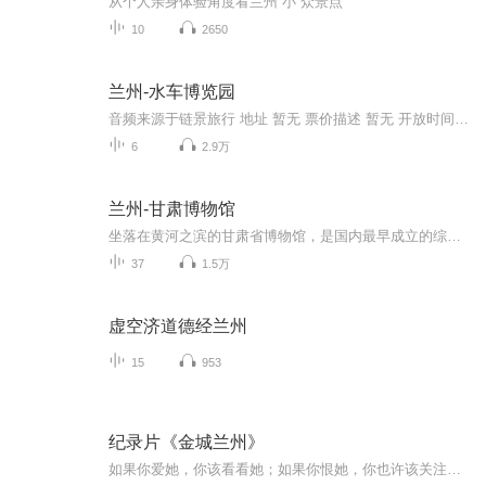
从个人亲身体验角度看兰州“小”众景点
10
2650
兰州-水车博览园
音频来源于链景旅行 地址 暂无 票价描述 暂无 开放时间 暂无 乘车信息 暂无
6
2.9万
兰州-甘肃博物馆
坐落在黄河之滨的甘肃省博物馆，是国内最早成立的综合性博物馆之一。其前身是1939年成立的甘肃科学教育馆，1950年改为西北人民科学馆，1956年改名为甘肃省博物馆，1958年迁入新馆。1999年经省政府立项，投资1.5亿元对原展览大楼进行改扩建工程，馆舍占地108亩，展览大楼建筑总面积2.85万平方米，展厅18个，院内还有文物库房、文物保护实验室等设施，整个展览大楼本着“庄重、典雅、美观、人性化”的原则设计和建设，是一座现代化综合性智能建筑，2006年12月26日展览大楼正式...
37
1.5万
虚空济道德经兰州
15
953
纪录片《金城兰州》
如果你爱她，你该看看她；如果你恨她，你也许该关注她。对本土人，她是故乡；对异乡人，她是蝶变。汇聚着无数人的心血和渴望发声的强烈意愿，由中共西固区委、西固区人民政府出品，中共兰州市委宣传部、兰州银行联合出品的纪录片《金城兰州》于2月17日在凤...