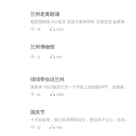
兰州老黄朗诵
都是我的练习小短文 欢迎大家来听听 互相交流 如果有兴趣也可以加我QQ和微信 大家一起提高自己 节目主题:练习短文适合谁听:谁听都可以啦 比我好的给我提提意见 不如我的可以借鉴一下更新频率:有时间就用手机录一篇 没规律适合人群:想提高自己适合来听听 我...
78
5332
兰州博物馆
12
563
绵绵带你访兰州
来来来~咱们随意打开一个手机上的地图APP，在搜索栏键入兰州市然后点击确认，接下来“缩小、缩小、再缩小"，直至出现全中国的画面，这时你会发现兰州竟是祖国的正中心！身为兰州人的骄傲感和自豪感不由自主地就蹦跶出来了呢!这存在感可不是随便找的，因为...
23
3094
国庆节
十月欢歌里，我们共庆辉煌过往，更以赤子之心，向未来书写滚烫的誓言——这盛世，值得我们以热爱相拥。
10
465