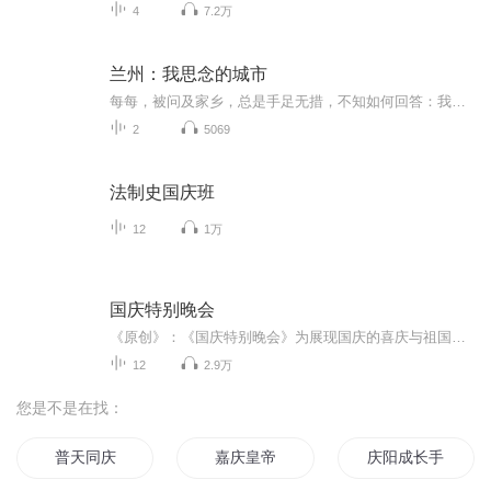
4
7.2万
兰州：我思念的城市
每每，被问及家乡，总是手足无措，不知如何回答：我的祖籍在河北，我的户口在北京，我的出生地，哦，我生长的地方，在兰州。可是，我不会说兰州话，不吃牛羊肉，大多数朋友也已离开兰州，如果不是父母兄弟在这里，兰州于我，大概只是一个城市而已，不会有...
2
5069
法制史国庆班
12
1万
国庆特别晚会
《原创》：《国庆特别晚会》为展现国庆的喜庆与祖国的深情我将以具体的场景切入从清晨升旗的庄严到街头巷尾的欢庆到历史与当下的交融，用优美的笔触传递对祖国的热爱与自豪！用诗歌和情感美文形式，歌颂祖国的繁荣富强，祝人民幸福安康！
12
2.9万
您是不是在找：
普天同庆
嘉庆皇帝
庆阳成长手札